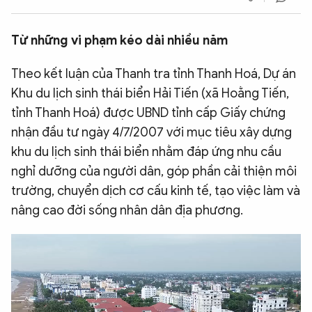
QUỐC TẾ
Từ những vi phạm kéo dài nhiều năm
VĂN HÓA - THỂ THAO
Theo kết luận của Thanh tra tỉnh Thanh Hoá, Dự án
Khu du lịch sinh thái biển Hải Tiến (xã Hoằng Tiến,
BẠN ĐỌC & CAND
tỉnh Thanh Hoá) được UBND tỉnh cấp Giấy chứng
nhận đầu tư ngày 4/7/2007 với mục tiêu xây dựng
ĐA PHƯƠNG TIỆN
khu du lịch sinh thái biển nhằm đáp ứng nhu cầu
nghỉ dưỡng của người dân, góp phần cải thiện môi
eMagazine
Podcast
trường, chuyển dịch cơ cấu kinh tế, tạo việc làm và
Video
Ảnh
nâng cao đời sống nhân dân địa phương.
Infographic
Chuyên trang
An ninh thế giới
Văn nghệ Công an
Chuyên đề