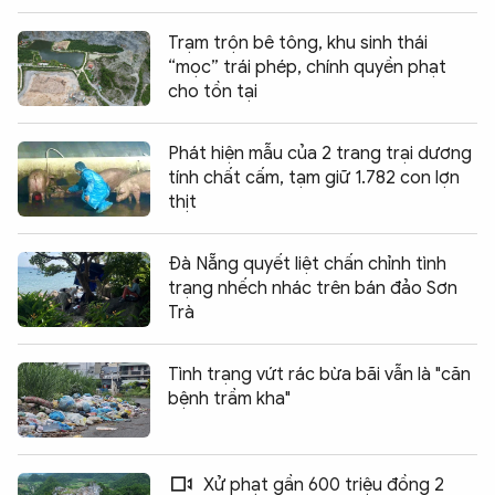
Trạm trộn bê tông, khu sinh thái
“mọc” trái phép, chính quyền phạt
cho tồn tại
Phát hiện mẫu của 2 trang trại dương
tính chất cấm, tạm giữ 1.782 con lợn
thịt
Đà Nẵng quyết liệt chấn chỉnh tình
trạng nhếch nhác trên bán đảo Sơn
Trà
Tình trạng vứt rác bừa bãi vẫn là "căn
bệnh trầm kha"
Xử phạt gần 600 triệu đồng 2