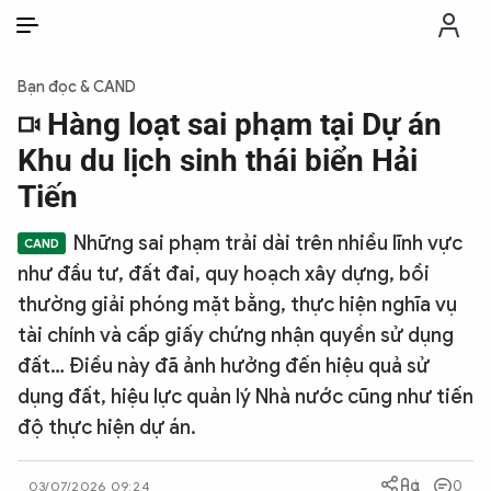
VI
VI
EN
Bạn đọc & CAND
THỜI SỰ
Hàng loạt sai phạm tại Dự án
Khu du lịch sinh thái biển Hải
CHỐNG DIỄN BIẾN HÒA BÌNH
Tiến
Những sai phạm trải dài trên nhiều lĩnh vực
CÔNG AN TRONG LÒNG DÂN
như đầu tư, đất đai, quy hoạch xây dựng, bồi
thường giải phóng mặt bằng, thực hiện nghĩa vụ
XÃ HỘI
tài chính và cấp giấy chứng nhận quyền sử dụng
đất… Điều này đã ảnh hưởng đến hiệu quả sử
PHÁP LUẬT
dụng đất, hiệu lực quản lý Nhà nước cũng như tiến
độ thực hiện dự án.
CÔNG NGHỆ
0
03/07/2026 09:24