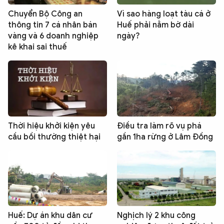
Chuyển Bộ Công an
Vì sao hàng loạt tàu cá ở
thông tin 7 cá nhân bán
Huế phải nằm bờ dài
vàng và 6 doanh nghiệp
ngày?
kê khai sai thuế
Thời hiệu khởi kiện yêu
Điều tra làm rõ vụ phá
cầu bồi thường thiệt hại
gần 1ha rừng ở Lâm Đồng
Huế: Dự án khu dân cư
Nghịch lý 2 khu công