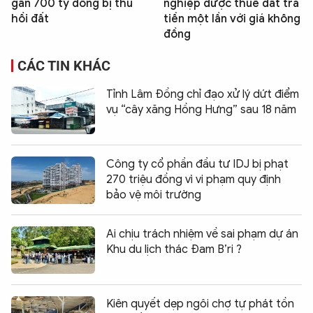
gần 700 tỷ đồng bị thu
nghiệp được thuê đất trả
hồi đất
tiền một lần với giá không
đồng
CÁC TIN KHÁC
Tỉnh Lâm Đồng chỉ đạo xử lý dứt điểm
vụ “cây xăng Hồng Hưng” sau 18 năm
Công ty cổ phần đầu tư IDJ bị phạt
270 triệu đồng vì vi phạm quy định
bảo vệ môi trường
Ai chịu trách nhiệm về sai phạm dự án
Khu du lịch thác Đam B’ri ?
Kiên quyết dẹp ngôi chợ tự phát tồn