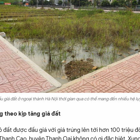
 giá đất ở ngoại thành Hà Nội thời gian qua có thể mang đến nhiều hệ lụ
 theo kịp tăng giá đất
lô đất được đấu giá với giá trúng lên tới hơn 100 triệu 
 Thanh Cao, huyện Thanh Oai không có gì đặc biệt. Xun