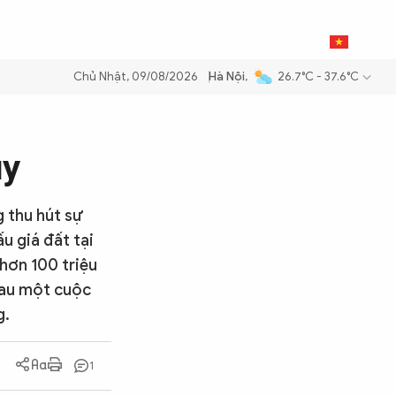
1
THỂ THAO
BẠN ĐỌC & CAND
VI
Chủ Nhật, 09/08/2026
Hà Nội
,
26.7°C - 37.6°C
ăng dầu để đảm bảo an ninh năng lượng quốc gia
Thực hiện Nghị quyế
ụy
 thu hút sự
u giá đất tại
 hơn 100 triệu
 sau một cuộc
g.
1