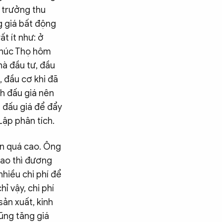
g trưởng thu
g giá bất động
t ít như: ở
 Phúc Thọ hôm
nhà đầu tư, đầu
, đầu cơ khi đã
h đấu giá nên
 đấu giá để đẩy
Lập phân tích.
lên quá cao. Ông
cao thì đương
nhiều chi phí để
ỉ vậy, chi phí
sản xuất, kinh
ũng tăng giá
Tìm kiếm