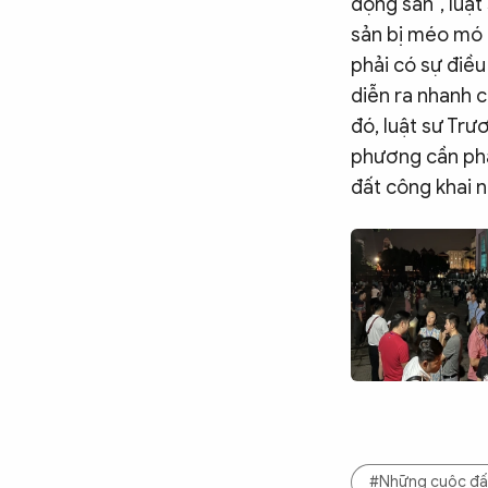
động sản", luật
sản bị méo mó d
phải có sự điều
diễn ra nhanh c
đó, luật sư Tr
phương cần phả
đất công khai 
#Những cuộc đấu