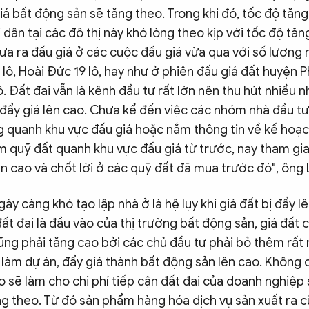
iá bất động sản sẽ tăng theo. Trong khi đó, tốc độ tăn
dân tại các đô thị này khó lòng theo kịp với tốc độ tăn
ưa ra đấu giá ở các cuộc đấu giá vừa qua với số lượng rấ
 lô, Hoài Đức 19 lô, hay như ở phiên đấu giá đất huyện
ô. Đất đai vẫn là kênh đầu tư rất lớn nên thu hút nhiều 
đẩy giá lên cao. Chưa kể đến việc các nhóm nhà đầu tư
g quanh khu vực đấu giá hoặc nắm thông tin về kế hoạc
m quỹ đất quanh khu vực đấu giá từ trước, nay tham gia
n cao và chốt lời ở các quỹ đất đã mua trước đó", ông 
ày càng khó tạo lập nhà ở là hệ lụy khi giá đất bị đẩy 
đất đai là đầu vào của thị trường bất động sản, giá đất 
ũng phải tăng cao bởi các chủ đầu tư phải bỏ thêm rất 
 làm dự án, đẩy giá thành bất động sản lên cao. Không ch
o sẽ làm cho chi phí tiếp cận đất đai của doanh nghiệp 
g theo. Từ đó sản phẩm hàng hóa dịch vụ sản xuất ra c