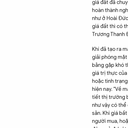
giá đất đã chuy
hoàn thành nghĩ
như ở Hoài Đức
giá đất thì có 
Trương Thanh Đ
Khi đã tạo ra m
giải phóng mặt 
bằng gặp khó t
giá trị thực của
hoặc tình trạng
hiện nay. "Về m
tiết thị trường
như vậy có thể
sản. Khi giá bấ
người mua, hoặ