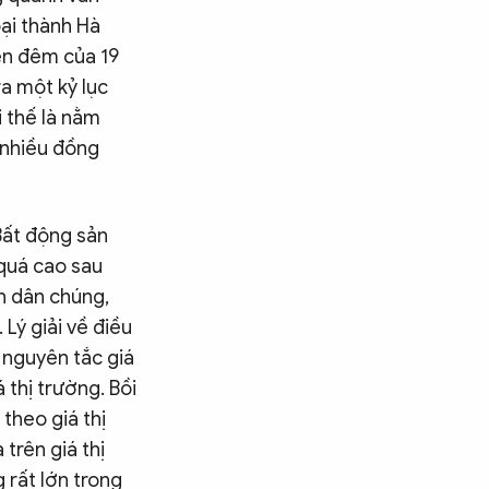
ại thành Hà
yên đêm của 19
ra một kỷ lục
i thế là nằm
 nhiều đồng
Bất động sản
 quá cao sau
n dân chúng,
 Lý giải về điều
à nguyên tắc giá
 thị trường. Bồi
theo giá thị
 trên giá thị
g rất lớn trong