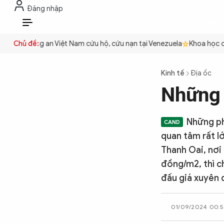
Đăng nhập
THỜI SỰ
CHỐNG DIỄN BIẾN HÒA B
VI
yền
Chủ đề:
Công an Việt Nam cứu hộ, cứu nạn tại Venezuela
Khoa học cơ 
THỜI SỰ
Kinh tế
Địa ốc
Những 
CHỐNG DIỄN BIẾN HÒA BÌNH
Những ph
CÔNG AN TRONG LÒNG DÂN
quan tâm rất l
Thanh Oai, nơi
đồng/m2, thì ch
XÃ HỘI
đấu giá xuyên 
PHÁP LUẬT
01/09/2024 00: