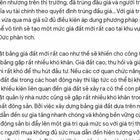
ển nhượng trên thị trường, đã trúng đấu giá và người t
a vụ tài chính theo quyết định trúng đấu giá… Với giá t
 vừa qua mà giả sử đủ điều kiện áp dụng phương pháp 
thể vô tình sẽ tạo một mức giá đất mới rất cao tại khu vự
ức phân tích.
ặt bằng giá đất mới rất cao như thế sẽ khiến cho công 
bằng gặp rất nhiều khó khăn. Giá đất cao, thu hồi và g
hì rất khó để thu hút đầu tư. Nếu các cơ quan chức năn
 đất đai trong các hoạt động này thì lập tức có thể bị kh
 khiếu kiện liên quan đến giá đất sẽ xảy ra có thể còn 
ặt quản lý nhà nước cũng sẽ gặp rất nhiều khó khăn tro
 bất động sản. Bởi việc xây dựng bảng giá đất dựa trên 
 dẫn đến sự gia tăng nhanh chóng và không bền vững c
t động sản bị đẩy lên một giá trị quá mức so với giá trị 
c người mua không đủ sức mua dẫn đến hiện tượng vỡ