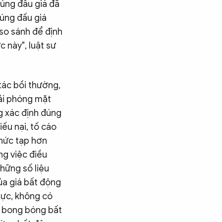
rúng đấu giá đã
rúng đấu giá
so sánh để định
c này", luật sư
tác bồi thường,
iải phóng mặt
g xác định đúng
iếu nại, tố cáo
phức tạp hơn
ng việc điều
những số liệu
ủa giá bất động
thực, không có
 bong bóng bất