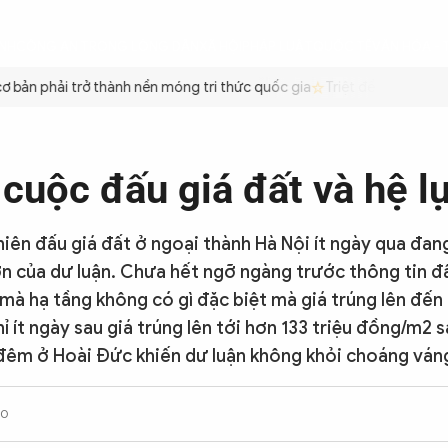
ÌNH
CÔNG AN TRONG LÒNG DÂN
XÃ HỘI
PHÁP LUẬT
QUỐC TẾ
VĂN HÓA - 
bản phải trở thành nền móng tri thức quốc gia
Triệt để tiết kiệm x
cuộc đấu giá đất và hệ l
iên đấu giá đất ở ngoại thành Hà Nội ít ngày qua đang
ớn của dư luận. Chưa hết ngỡ ngàng trước thông tin đấ
 mà hạ tầng không có gì đặc biệt mà giá trúng lên đến
ỉ ít ngày sau giá trúng lên tới hơn 133 triệu đồng/m2
đêm ở Hoài Đức khiến dư luận không khỏi choáng ván
50