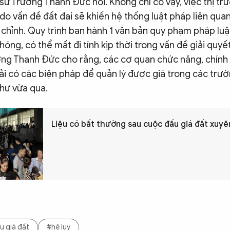
 sư Trương Thanh Đức nói. Không chỉ có vậy, việc thị t
o vấn đề đất đai sẽ khiến hệ thống luật pháp liên quan
 chỉnh. Quy trình ban hành 1 văn bản quy phạm pháp lu
hóng, có thể mất đi tính kịp thời trong vấn đề giải quyế
ương Thanh Đức cho rằng, các cơ quan chức năng, chính
i có các biện pháp để quản lý được giá trong các trư
như vừa qua.
Liệu có bất thường sau cuộc đấu giá đất xuy
 giá đất
#hệ lụy