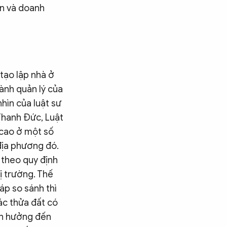
ân và doanh
 tạo lập nhà ở
ành quản lý của
hìn của luật sư
Thanh Đức, Luật
 cao ở một số
địa phương đó.
 theo quy định
ị trường. Thế
áp so sánh thì
ác thửa đất có
nh hưởng đến