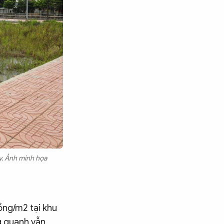
y. Ảnh minh họa
đồng/m2 tại khu
g quanh vẫn