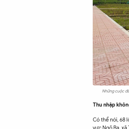
Chuyên trang
An ninh thế giới
Văn nghệ Công an
Chuyên đề
Những cuộc đấu
Thu nhập không
Có thể nói, 68 
vực Ngõ Ba, xã