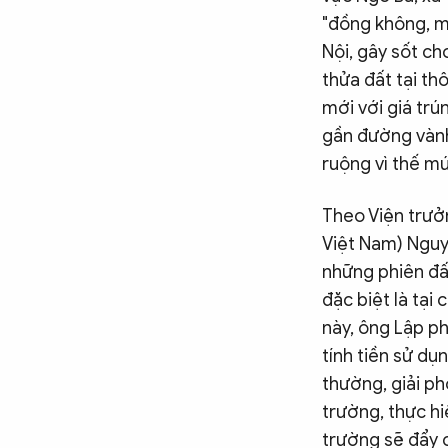
"đồng không, m
Nội, gây sốt ch
thửa đất tại th
mới với giá trú
gần đường vành
ruộng vì thế mứ
Theo Viện trưở
Việt Nam) Nguy
những phiên đấ
đặc biệt là tại 
này, ông Lập ph
tính tiền sử dụ
thường, giải ph
trường, thực hi
trường sẽ đẩy c