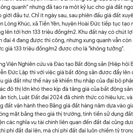
ông quạnh" nhưng đã tạo ra một kỷ lục cho giá đất ngo
o giới đầu tư. Chỉ ít ngày sau, sau phiên đấu giá đất xu
ôn Lòng Khúc, xã Tiền Yên, huyện Hoài Đức tiếp tục tạo 
ng lên tới hơn 133 triệu đồng/m2. Khu đất này có chút lợ
 đai 4 đang được thi công, nhưng xung quanh vẫn còn
c giá 133 triệu đồng/m2 được cho là "không tưởng".
ng Viện Nghiên cứu và Đào tạo Bất động sản (Hiệp hội 
ễn Đức Lập thì với việc giá bất động sản được đẩy lên
u giá đất như thế này sẽ khiến thu nhập của đại bộ phậ
các đô thị lớn khó theo kịp đà tăng giá của bất động sản.
ân tích, Luật Đất đai 2024 đã chính thức có hiệu lực, v
ng đất vận hành theo Bảng giá đất hàng năm dựa vào giá
óng mặt bằng theo giá thị trường, tính tiền sử dụng đất 
ện các nghĩa vụ tài chính liên quan đến đất đai cũng dựa
hi phí đất đai lên, mà chi phí đất đai luôn chiếm tỷ trọn