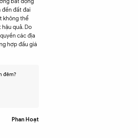
rường bất động
 đến đất đai
ật không thể
t hậu quả. Do
 quyền các địa
ờng hợp đấu giá
ên đêm?
Phan Hoạt