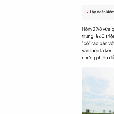
CÔNG NGHỆ
Lập đoàn kiểm 
QUỐC TẾ
Hôm 29/8 vừa q
trúng là 60 tri
"cò" rao bán vớ
VĂN HÓA - THỂ THAO
vẫn luôn là kên
những phiên đấu
BẠN ĐỌC & CAND
ĐA PHƯƠNG TIỆN
eMagazine
Podcast
Video
Ảnh
Infographic