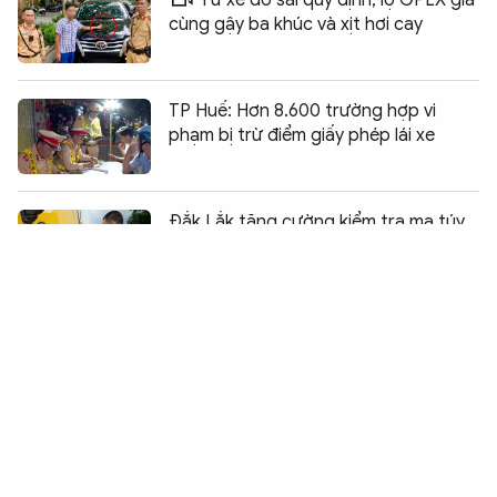
cùng gậy ba khúc và xịt hơi cay
TP Huế: Hơn 8.600 trường hợp vi
phạm bị trừ điểm giấy phép lái xe
Chia sẻ:
0
Đắk Lắk tăng cường kiểm tra ma túy
tài xế chở sầu riêng
CSGT hỗ trợ đưa người đột quỵ vào
bệnh viện kịp "giờ vàng" chữa trị
Xe tải tông sập cầu, hai người trên xe
may mắn thoát nạn