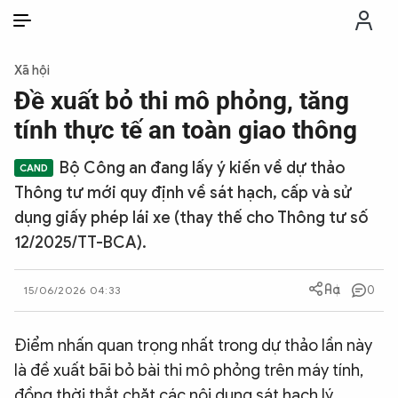
VI
VI
EN
Xã hội
THỜI SỰ
Đề xuất bỏ thi mô phỏng, tăng
tính thực tế an toàn giao thông
CHỐNG DIỄN BIẾN HÒA BÌNH
Bộ Công an đang lấy ý kiến về dự thảo
Thông tư mới quy định về sát hạch, cấp và sử
CÔNG AN TRONG LÒNG DÂN
dụng giấy phép lái xe (thay thế cho Thông tư số
12/2025/TT-BCA).
XÃ HỘI
0
15/06/2026 04:33
PHÁP LUẬT
Điểm nhấn quan trọng nhất trong dự thảo lần này
CÔNG NGHỆ
là đề xuất bãi bỏ bài thi mô phỏng trên máy tính,
đồng thời thắt chặt các nội dung sát hạch lý