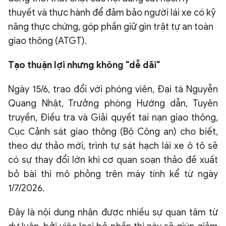
thuyết và thực hành để đảm bảo người lái xe có kỹ
QUỐC TẾ
năng thực chứng, góp phần giữ gìn trật tự an toàn
giao thông (ATGT).
VĂN HÓA - THỂ THAO
Tạo thuận lợi nhưng không "dễ dãi"
BẠN ĐỌC & CAND
Ngày 15/6, trao đổi với phóng viên, Đại tá Nguyễn
Quang Nhật, Trưởng phòng Hướng dẫn, Tuyên
ĐA PHƯƠNG TIỆN
truyền, Điều tra và Giải quyết tai nạn giao thông,
eMagazine
Podcast
Cục Cảnh sát giao thông (Bộ Công an) cho biết,
Video
Ảnh
theo dự thảo mới, trình tự sát hạch lái xe ô tô sẽ
có sự thay đổi lớn khi cơ quan soạn thảo đề xuất
Infographic
bỏ bài thi mô phỏng trên máy tính kể từ ngày
Chuyên trang
An ninh thế giới
Văn nghệ Công an
1/7/2026.
Chuyên đề
Đây là nội dung nhận được nhiều sự quan tâm từ