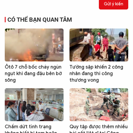
Gửi ý kiến
CÓ THỂ BẠN QUAN TÂM
Ôtô 7 chỗ bốc cháy ngùn
Tường sập khiến 2 công
ngụt khi đang đậu bên bờ
nhân đang thi công
sông
thương vong
Chấm dứt tình trạng
Quy tập được thêm nhiều