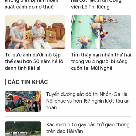
không biết bị tạm hoãn
hài cốt liệt sĩ tại Công
xuất cảnh do nợ thuế
viên Lê Thị Riêng
Từ bức ảnh dưới mộ tập
Tìm thấy nạn nhân thứ hai
thể sau hơn 50 năm hé lộ
trong vụ 4 người bị sóng
danh tính liệt sĩ
cuốn tại Mũi Nghê
CÁC TIN KHÁC
Tuyến đường sắt đô thị Nhổn-Ga Hà
Nội phục vụ hơn 157 nghìn lượt tàu an
toàn
Xác minh ô tô gây cản trở giao thông
trên đèo Hải Vân