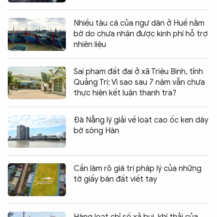
Nhiều tàu cá của ngư dân ở Huế nằm
bờ do chưa nhận được kinh phí hỗ trợ
nhiên liệu
Sai phạm đất đai ở xã Triệu Bình, tỉnh
Quảng Trị: Vì sao sau 7 năm vẫn chưa
thực hiện kết luận thanh tra?
Đà Nẵng lý giải về loạt cao ốc ken dày
bờ sông Hàn
Cần làm rõ giá trị pháp lý của những
tờ giấy bán đất viết tay
Hàng loạt chỉ số xả bụi, khí thải của