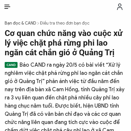
VI
VI
EN
Bạn đọc & CAND
Điều tra theo đơn bạn đọc
THỜI SỰ
Cơ quan chức năng vào cuộc xử
lý việc chặt phá rừng phi lao
CHỐNG DIỄN BIẾN HÒA BÌNH
ngăn cát chắn gió ở Quảng Trị
Báo CAND ra ngày 20/5 có bài viết “Xử lý
CÔNG AN TRONG LÒNG DÂN
nghiêm việc chặt phá rừng phi lao ngăn cát chắn
gió ở Quảng Trị” phản ánh việc từ đầu năm đến
XÃ HỘI
nay trên địa bàn xã Cam Hồng, tỉnh Quảng Trị xảy
ra 3 vụ liên quan đến chặt phá nhiều cây phi lao
PHÁP LUẬT
hàng chục năm tuổi. Được biết, hiện UBND tỉnh
Quảng Trị đã có văn bản chỉ đạo và các cơ quan
CÔNG NGHỆ
chức năng liên quan đang tích cực vào cuộc để
chấm dứt việc chặt phá cây phi lao ở xã Cam