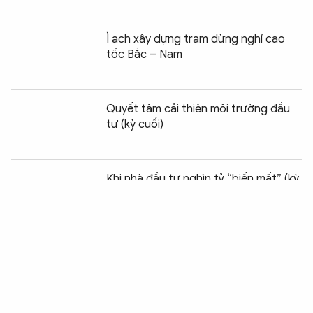
Ì ạch xây dựng trạm dừng nghỉ cao
tốc Bắc – Nam
Quyết tâm cải thiện môi trường đầu
tư (kỳ cuối)
Chia sẻ:
0
Khi nhà đầu tư nghìn tỷ “biến mất” (kỳ
1)
Trung tâm ngoại ngữ hoạt động
không phép: Cơ quan nào chịu trách
nhiệm?