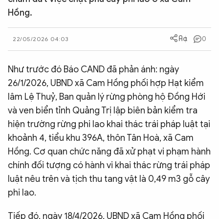
Hồng.
QUỐC TẾ
0
22/05/2026 04:03
VĂN HÓA - THỂ THAO
Như trước đó Báo CAND đã phản ánh: ngày
BẠN ĐỌC & CAND
26/1/2026, UBND xã Cam Hồng phối hợp Hạt kiểm
lâm Lệ Thuỷ, Ban quản lý rừng phòng hộ Đồng Hới
ĐA PHƯƠNG TIỆN
và ven biển tỉnh Quảng Trị lập biên bản kiểm tra
eMagazine
Podcast
hiện trường rừng phi lao khai thác trái pháp luật tại
khoảnh 4, tiểu khu 396A, thôn Tân Hoà, xã Cam
Video
Ảnh
Hồng. Cơ quan chức năng đã xử phạt vi phạm hành
Infographic
chính đối tượng có hành vi khai thác rừng trái pháp
Chuyên trang
An ninh thế giới
Văn nghệ Công an
luật nêu trên và tịch thu tang vật là 0,49 m3 gỗ cây
Chuyên đề
phi lao.
Tiếp đó, ngày 18/4/2026, UBND xã Cam Hồng phối