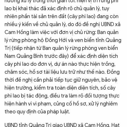
hướng xử lý trong thời gian tới: hiện vị trí rừng phi
lao bị khai thác đã xác định rõ chủ quản lý, tuy
nhiên phần tài sản trên đất (cây phi lao) đang còn
nhiều ý kiến về chủ quản lý, do đó đề nghị UBND xã
Cam Hồng làm việc với đơn vị chủ rừng: Ban quản
lý rừng phòng hộ Đồng Hới và ven biển tỉnh Quảng
Trị (tiếp nhận từ Ban quản lý rừng phòng ven biển
Nam Quảng Bình trước đây) để xác định diện tích
cây phi lao do đơn vị, dự án nào thực hiện trồng,
chăm sóc, hồ sơ tài liệu lưu trữ như thế nào. Đồng
thời đề nghị cần phải tiếp tục giữ nguyên, bảo vệ
hiện trường, kiểm tra toàn diện diện tích, số cây
phi lao bị tác động, điều tra làm rõ đối tượng thực
hiện hành vi vi phạm, củng cố hồ sơ, xử lý nghiêm
theo quy định của pháp luật.
UBND tỉnh Quảng Trị giao UBND xã Cam Hồng, Hạt