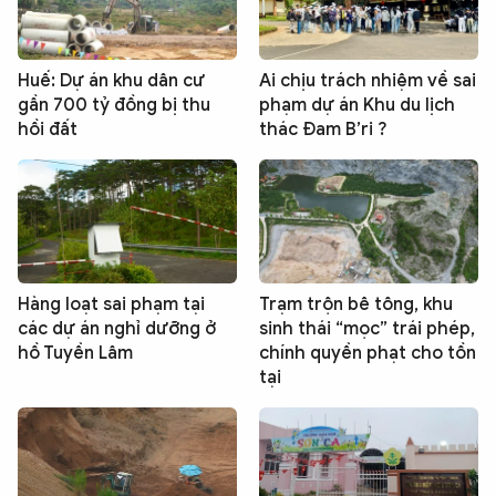
Huế: Dự án khu dân cư
Ai chịu trách nhiệm về sai
gần 700 tỷ đồng bị thu
phạm dự án Khu du lịch
hồi đất
thác Đam B’ri ?
Hàng loạt sai phạm tại
Trạm trộn bê tông, khu
các dự án nghỉ dưỡng ở
sinh thái “mọc” trái phép,
hồ Tuyền Lâm
chính quyền phạt cho tồn
tại