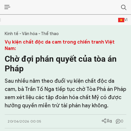
VI
Kinh tế - Văn hóa - Thể thao
SỰ KIỆN & BÌNH LUẬN
Vụ kiện chất độc da cam trong chiến tranh Việt
Nam:
HẬU TRƯỜNG
Chờ đợi phán quyết của tòa án
KINH TẾ - VĂN HÓA - THỂ THAO
Pháp
HỒ SƠ MẬT
Sau nhiều năm theo đuổi vụ kiện chất độc da
cam, bà Trần Tố Nga tiếp tục chờ Tòa Phá án Pháp
PHÓNG SỰ
xem xét liệu các tập đoàn hóa chất Mỹ có được
HỒ SƠ INTERPOL
hưởng quyền miễn trừ tài phán hay không.
VỤ ÁN NỔI TIẾNG
0
20/06/2026 00:05
TƯ LIỆU