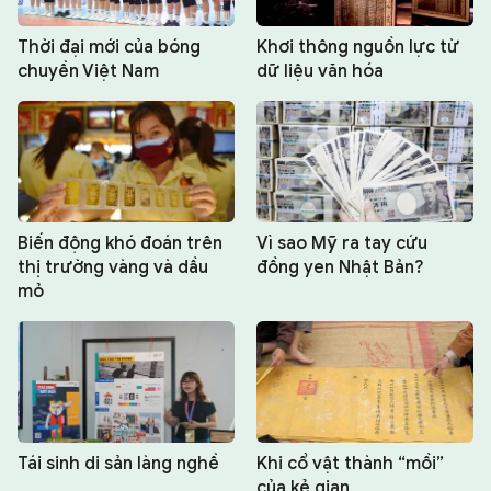
Thời đại mới của bóng
Khơi thông nguồn lực từ
chuyền Việt Nam
dữ liệu văn hóa
Biến động khó đoán trên
Vì sao Mỹ ra tay cứu
thị trường vàng và dầu
đồng yen Nhật Bản?
mỏ
Tái sinh di sản làng nghề
Khi cổ vật thành “mồi”
của kẻ gian