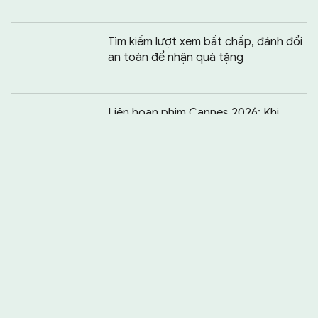
Tìm kiếm lượt xem bất chấp, đánh đổi
an toàn để nhận quà tặng
Chia sẻ:
0
Liên hoan phim Cannes 2026: Khi
Hollywood không còn là “ông kẹ” của
làng điện ảnh
Quyết liệt truy quét lò mổ lậu
Bắn cung Việt Nam giành huy chương
ASIAD có khả thi?