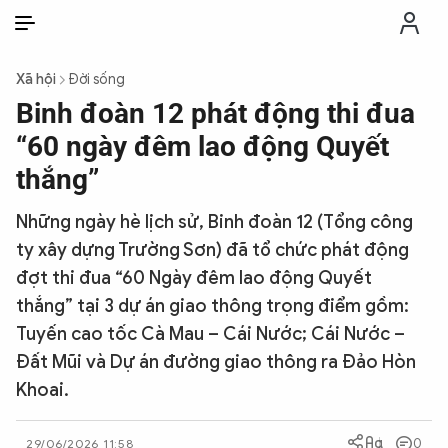
VI
VI
EN
Xã hội
Đời sống
THỜI SỰ
Binh đoàn 12 phát động thi đua
“60 ngày đêm lao động Quyết
CHỐNG DIỄN BIẾN HÒA BÌNH
thắng”
Những ngày hè lịch sử, Binh đoàn 12 (Tổng công
CÔNG AN TRONG LÒNG DÂN
ty xây dựng Trường Sơn) đã tổ chức phát động
đợt thi đua “60 Ngày đêm lao động Quyết
XÃ HỘI
thắng” tại 3 dự án giao thông trọng điểm gồm:
Tuyến cao tốc Cà Mau – Cái Nước; Cái Nước –
PHÁP LUẬT
Đất Mũi và Dự án đường giao thông ra Đảo Hòn
Khoai.
CÔNG NGHỆ
0
29/06/2026 11:58