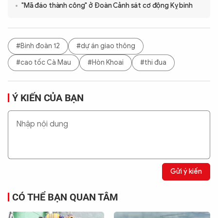
"Mã đáo thành công" ở Đoàn Cảnh sát cơ động Kỵ binh
#Binh đoàn 12
#dự án giao thông
#cao tốc Cà Mau
#Hòn Khoai
#thi đua
Ý KIẾN CỦA BẠN
Gửi ý kiến
CÓ THỂ BẠN QUAN TÂM