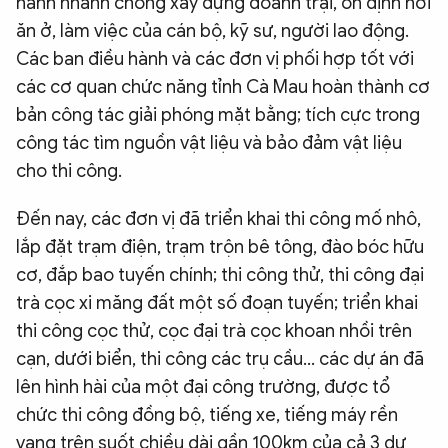
hành nhanh chóng xây dựng doanh trại, ổn định nơi
ăn ở, làm việc của cán bộ, kỹ sư, người lao động.
Các ban điều hành và các đơn vị phối hợp tốt với
các cơ quan chức năng tỉnh Cà Mau hoàn thành cơ
bản công tác giải phóng mặt bằng; tích cực trong
công tác tìm nguồn vật liệu và bảo đảm vật liệu
cho thi công.
Đến nay, các đơn vị đã triển khai thi công mố nhô,
lắp đặt trạm điện, trạm trộn bê tông, đào bóc hữu
cơ, đắp bao tuyến chính; thi công thử, thi công đại
trà cọc xi măng đất một số đoạn tuyến; triển khai
thi công cọc thử, cọc đại trà cọc khoan nhồi trên
cạn, dưới biển, thi công các trụ cầu… các dự án đã
lên hình hài của một đại công trường, được tổ
chức thi công đồng bộ, tiếng xe, tiếng máy rền
vang trên suốt chiều dài gần 100km của cả 3 dự