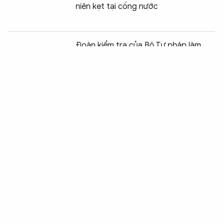
niên kẹt tại cống nước
Chia sẻ:
0
Đoàn kiểm tra của Bộ Tư pháp làm
việc tại Hưng Yên về công tác đăng ký
biện pháp bảo đảm và bồi thường nhà
nước
TP Hồ Chí Minh với mục tiêu trở thành
đô thị thông minh
TP Hồ Chí Minh: Nổ lớn do rò khí ga, 2
người bị thương, 3 căn nhà hư hỏng
Hơn 5.000 người đi bộ đồng hành vì
nạn nhân chất độc da cam