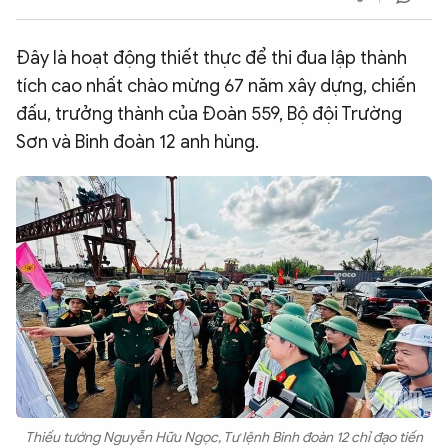
QUỐC TẾ
Đây là hoạt động thiết thực để thi đua lập thành
tích cao nhất chào mừng 67 năm xây dựng, chiến
VĂN HÓA - THỂ THAO
đấu, trưởng thành của Đoàn 559, Bộ đội Trường
Sơn và Binh đoàn 12 anh hùng.
BẠN ĐỌC & CAND
ĐA PHƯƠNG TIỆN
eMagazine
Podcast
Video
Ảnh
Infographic
Chuyên trang
An ninh thế giới
Văn nghệ Công an
Chuyên đề
Thiếu tướng Nguyễn Hữu Ngọc, Tư lệnh Binh đoàn 12 chỉ đạo tiến