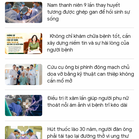
Nam thanh niên 9 lần thay huyết
tương được ghép gan để hồi sinh sự
sống
Không chỉ khám chữa bệnh tốt, cần
xây dựng niềm tin và sự hài lòng của
người bệnh
Cứu cụ ông bị phình động mạch chủ
dọa vỡ bằng kỹ thuật can thiệp không
cần mổ mở
Điều trị ít xâm lấn giúp người phụ nữ
thoát nỗi ám ảnh vì bệnh trĩ kéo dài
Hút thuốc lào 30 năm, người đàn ông
phải tái tạo lại đường thở vì ung thư