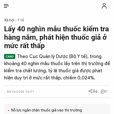
VI
VI
EN
Xã hội
Y tế
THỜI SỰ
Lấy 40 nghìn mẫu thuốc kiểm tra
hàng năm, phát hiện thuốc giả ở
CHỐNG DIỄN BIẾN HÒA BÌNH
mức rất thấp
Theo Cục Quản lý Dược (Bộ Y tế), trong
CÔNG AN TRONG LÒNG DÂN
khoảng 40 nghìn mẫu thuốc lấy trên thị trường để
kiểm tra chất lượng, tỷ lệ thuốc giả được phát
XÃ HỘI
hiện duy trì ở mức rất thấp, chiếm 0,024%.
PHÁP LUẬT
0
30/12/2025 03:51
CÔNG NGHỆ
Nỗ lực ngăn chặn thuốc giả vào thị trường