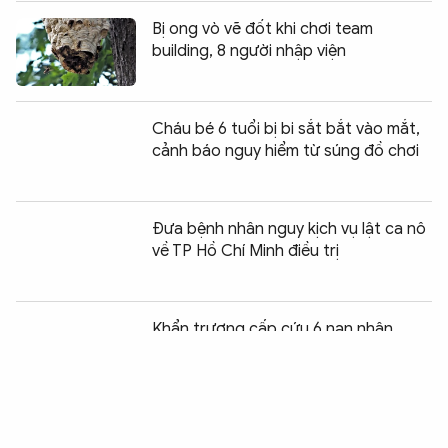
Bị ong vò vẽ đốt khi chơi team
building, 8 người nhập viện
Cháu bé 6 tuổi bị bi sắt bắt vào mắt,
cảnh báo nguy hiểm từ súng đồ chơi
Đưa bệnh nhân nguy kịch vụ lật ca nô
về TP Hồ Chí Minh điều trị
Chia sẻ:
0
Khẩn trương cấp cứu 6 nạn nhân
bỏng nặng trong vụ cháy quán ăn
IgHM – Bước tiến khoa học của