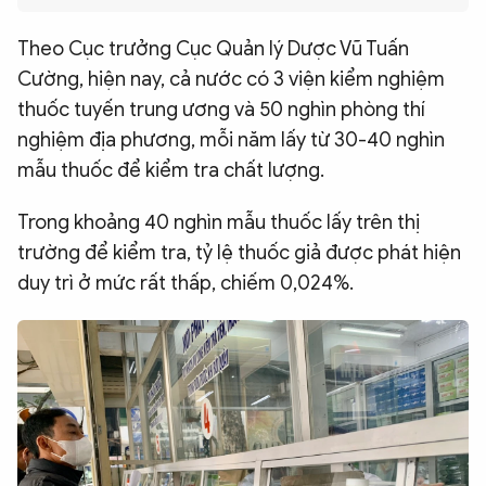
QUỐC TẾ
Theo Cục trưởng Cục Quản lý Dược Vũ Tuấn
Cường, hiện nay, cả nước có 3 viện kiểm nghiệm
VĂN HÓA - THỂ THAO
thuốc tuyến trung ương và 50 nghìn phòng thí
nghiệm địa phương, mỗi năm lấy từ 30-40 nghìn
BẠN ĐỌC & CAND
mẫu thuốc để kiểm tra chất lượng.
Trong khoảng 40 nghìn mẫu thuốc lấy trên thị
ĐA PHƯƠNG TIỆN
trường để kiểm tra, tỷ lệ thuốc giả được phát hiện
eMagazine
Podcast
duy trì ở mức rất thấp, chiếm 0,024%.
Video
Ảnh
Infographic
Chuyên trang
An ninh thế giới
Văn nghệ Công an
Chuyên đề