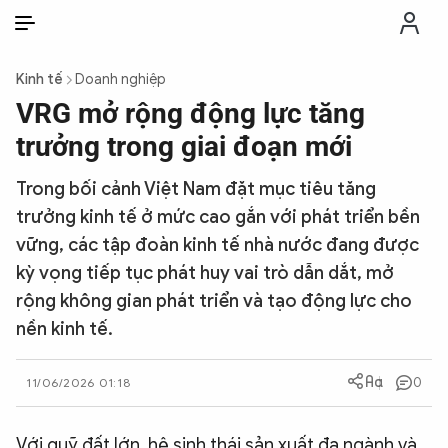
VI
VI
EN
Kinh tế
Doanh nghiệp
THỜI SỰ
VRG mở rộng động lực tăng
trưởng trong giai đoạn mới
CHỐNG DIỄN BIẾN HÒA BÌNH
Trong bối cảnh Việt Nam đặt mục tiêu tăng
trưởng kinh tế ở mức cao gắn với phát triển bền
CÔNG AN TRONG LÒNG DÂN
vững, các tập đoàn kinh tế nhà nước đang được
kỳ vọng tiếp tục phát huy vai trò dẫn dắt, mở
XÃ HỘI
rộng không gian phát triển và tạo động lực cho
nền kinh tế.
PHÁP LUẬT
0
11/06/2026 01:18
CÔNG NGHỆ
Với quỹ đất lớn, hệ sinh thái sản xuất đa ngành và