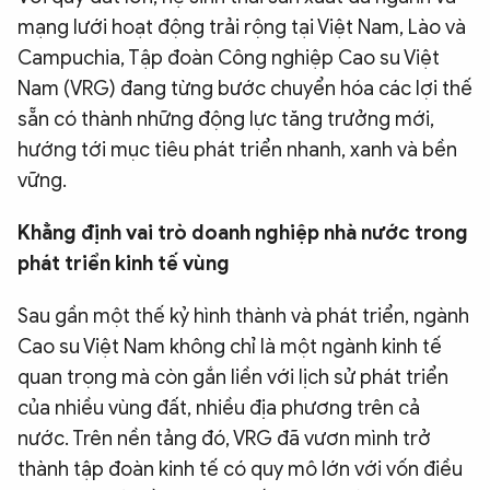
mạng lưới hoạt động trải rộng tại Việt Nam, Lào và
QUỐC TẾ
Campuchia, Tập đoàn Công nghiệp Cao su Việt
Nam (VRG) đang từng bước chuyển hóa các lợi thế
VĂN HÓA - THỂ THAO
sẵn có thành những động lực tăng trưởng mới,
hướng tới mục tiêu phát triển nhanh, xanh và bền
BẠN ĐỌC & CAND
vững.
Khẳng định vai trò doanh nghiệp nhà nước trong
ĐA PHƯƠNG TIỆN
phát triển kinh tế vùng
eMagazine
Podcast
Video
Ảnh
Sau gần một thế kỷ hình thành và phát triển, ngành
Cao su Việt Nam không chỉ là một ngành kinh tế
Infographic
quan trọng mà còn gắn liền với lịch sử phát triển
Chuyên trang
An ninh thế giới
Văn nghệ Công an
của nhiều vùng đất, nhiều địa phương trên cả
Chuyên đề
nước. Trên nền tảng đó, VRG đã vươn mình trở
thành tập đoàn kinh tế có quy mô lớn với vốn điều