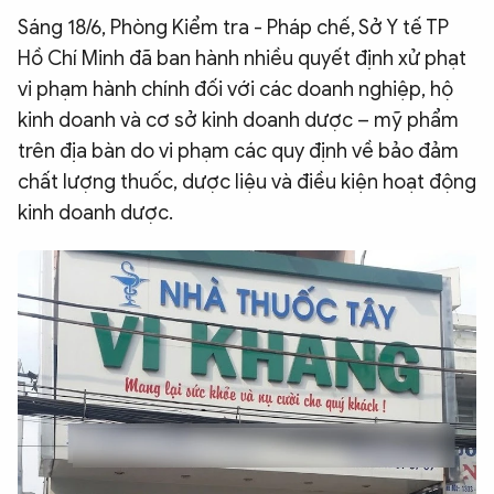
Sáng 18/6, Phòng Kiểm tra - Pháp chế, Sở Y tế TP
QUỐC TẾ
Hồ Chí Minh đã ban hành nhiều quyết định xử phạt
vi phạm hành chính đối với các doanh nghiệp, hộ
VĂN HÓA - THỂ THAO
kinh doanh và cơ sở kinh doanh dược – mỹ phẩm
trên địa bàn do vi phạm các quy định về bảo đảm
BẠN ĐỌC & CAND
chất lượng thuốc, dược liệu và điều kiện hoạt động
kinh doanh dược.
ĐA PHƯƠNG TIỆN
eMagazine
Podcast
Video
Ảnh
Infographic
Chuyên trang
An ninh thế giới
Văn nghệ Công an
Chuyên đề