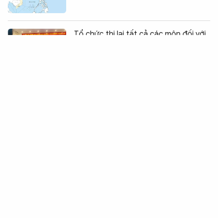
Chia sẻ:
0
Tổ chức thi lại tất cả các môn đối với
thí sinh tại Điểm thi Trường THPT
Chuyên Tuyên Quang
Hai thiếu niên liều lĩnh lạng lách xe
máy giữa làn ô tô ở Hà Nội
Nhà xuất bản Giáo dục Việt Nam đưa
chuẩn khảo thí Oxford đến gần hơn
với người học Việt Nam
TP Hồ Chí Minh tiếp nhận 47 công
dân Việt Nam bị Hoa Kỳ trục xuất