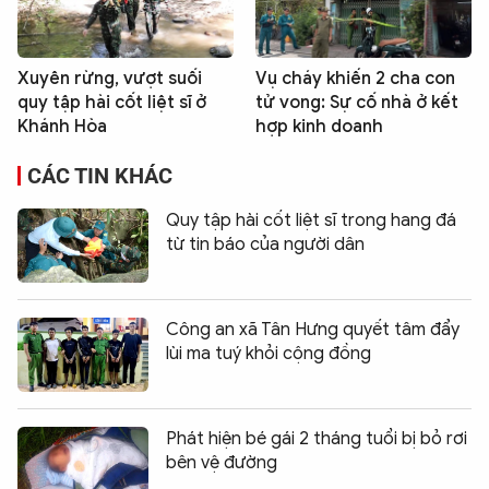
Xuyên rừng, vượt suối
Vụ cháy khiến 2 cha con
quy tập hài cốt liệt sĩ ở
tử vong: Sự cố nhà ở kết
Khánh Hòa
hợp kinh doanh
CÁC TIN KHÁC
Quy tập hài cốt liệt sĩ trong hang đá
từ tin báo của người dân
Công an xã Tân Hưng quyết tâm đẩy
lùi ma tuý khỏi cộng đồng
Phát hiện bé gái 2 tháng tuổi bị bỏ rơi
bên vệ đường