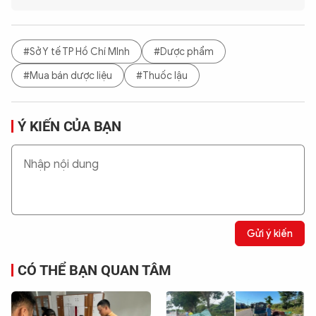
#Sở Y tế TP Hồ Chí MInh
#Dược phẩm
#Mua bán dược liệu
#Thuốc lậu
Ý KIẾN CỦA BẠN
Gửi ý kiến
CÓ THỂ BẠN QUAN TÂM