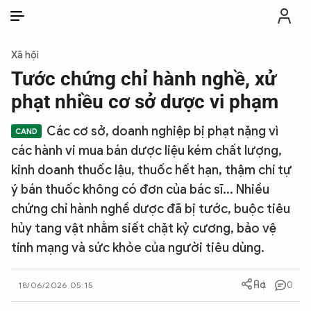
VI
VI
EN
Xã hội
THỜI SỰ
Tước chứng chỉ hành nghề, xử
phạt nhiều cơ sở dược vi phạm
CHỐNG DIỄN BIẾN HÒA BÌNH
Các cơ sở, doanh nghiệp bị phạt nặng vì
các hành vi mua bán dược liệu kém chất lượng,
CÔNG AN TRONG LÒNG DÂN
kinh doanh thuốc lậu, thuốc hết hạn, thậm chí tự
ý bán thuốc không có đơn của bác sĩ... Nhiều
XÃ HỘI
chứng chỉ hành nghề dược đã bị tước, buộc tiêu
hủy tang vật nhằm siết chặt kỷ cương, bảo vệ
PHÁP LUẬT
tính mạng và sức khỏe của người tiêu dùng.
CÔNG NGHỆ
0
18/06/2026 05:15