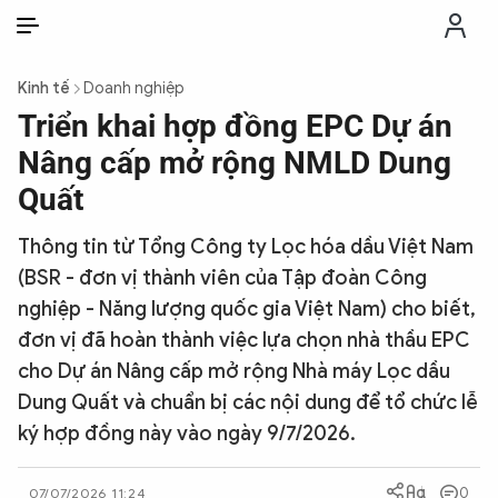
VI
VI
EN
Kinh tế
Doanh nghiệp
THỜI SỰ
Triển khai hợp đồng EPC Dự án
Nâng cấp mở rộng NMLD Dung
CHỐNG DIỄN BIẾN HÒA BÌNH
Quất
Thông tin từ Tổng Công ty Lọc hóa dầu Việt Nam
CÔNG AN TRONG LÒNG DÂN
(BSR - đơn vị thành viên của Tập đoàn Công
nghiệp - Năng lượng quốc gia Việt Nam) cho biết,
XÃ HỘI
đơn vị đã hoàn thành việc lựa chọn nhà thầu EPC
cho Dự án Nâng cấp mở rộng Nhà máy Lọc dầu
PHÁP LUẬT
Dung Quất và chuẩn bị các nội dung để tổ chức lễ
ký hợp đồng này vào ngày 9/7/2026.
CÔNG NGHỆ
0
07/07/2026 11:24