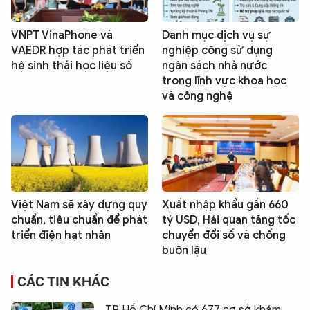
VNPT VinaPhone và
Danh mục dịch vụ sự
VAEDR hợp tác phát triển
nghiệp công sử dụng
hệ sinh thái học liệu số
ngân sách nhà nước
trong lĩnh vực khoa học
và công nghệ
Việt Nam sẽ xây dựng quy
Xuất nhập khẩu gần 660
chuẩn, tiêu chuẩn để phát
tỷ USD, Hải quan tăng tốc
triển điện hạt nhân
chuyển đổi số và chống
buôn lậu
CÁC TIN KHÁC
TP Hồ Chí Minh có 677 cơ sở khám