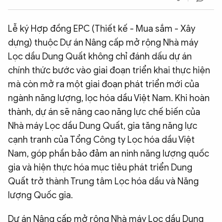
QUỐC TẾ
Lễ ký Hợp đồng EPC (Thiết kế - Mua sắm - Xây
dựng) thuộc Dự án Nâng cấp mở rộng Nhà máy
VĂN HÓA - THỂ THAO
Lọc dầu Dung Quất không chỉ đánh dấu dự án
chính thức bước vào giai đoạn triển khai thực hiện
BẠN ĐỌC & CAND
mà còn mở ra một giai đoạn phát triển mới của
ngành năng lượng, lọc hóa dầu Việt Nam. Khi hoàn
ĐA PHƯƠNG TIỆN
thành, dự án sẽ nâng cao năng lực chế biến của
eMagazine
Podcast
Nhà máy Lọc dầu Dung Quất, gia tăng năng lực
cạnh tranh của Tổng Công ty Lọc hóa dầu Việt
Video
Ảnh
Nam, góp phần bảo đảm an ninh năng lượng quốc
Infographic
gia và hiện thực hóa mục tiêu phát triển Dung
Chuyên trang
An ninh thế giới
Văn nghệ Công an
Quất trở thành Trung tâm Lọc hóa dầu và Năng
Chuyên đề
lượng Quốc gia.
Dự án Nâng cấp mở rộng Nhà máy Lọc dầu Dung