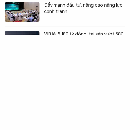
Đẩy mạnh đầu tư, nâng cao năng lực
cạnh tranh
Chia sẻ:
0
VIB lãi 5.180 tỷ đồng, tài sản vượt 580
nghìn tỷ trong 6 tháng
Tập đoàn Phượng Hoàng tổ chức
nhiều hoạt động tri ân trong Tháng 7
Giải pháp Phân tích Dữ liệu giúp
ALGO Data được vinh danh Nhãn hiệu
Cạnh tranh Việt Nam 2026
Từ khát vọng làm chủ nguồn dinh
dưỡng đến danh hiệu Anh hùng Lao