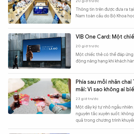
20 giờ trước
Thông tin trên được đưa ra tại
Nam toàn cầu do Bộ Khoa học
VIB One Card: Một chiế
20 giờ trước
Một chiếc thẻ có thể đáp ứng
động nâng hạng khi khách hàng
Phía sau mỗi nhãn chai
mãi: Vì sao không ai bi
23 giờ trước
Một dãy ký tự nhỏ ngẫu nhiên p
nguyên tắc xuyên suốt: không a
quả trong chương trình khuyến