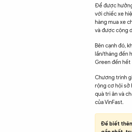
Để được hưởng 
với chiếc xe hi
hàng mua xe ch
và được cộng d
Bên cạnh đó, k
lần/tháng đến h
Green đến hết 
Chương trình g
rộng cơ hội sở
quà tri ân và c
của VinFast.
Để biết thêm
gần nhất, t