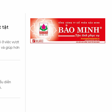
 tật
i ở việc vượt
m và giúp hơn
ểu diễn
6.