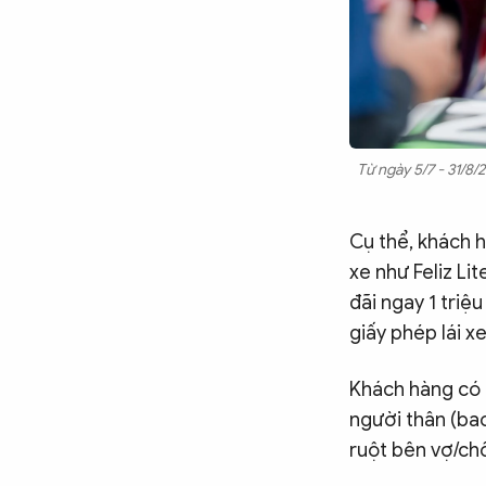
Chuyên trang
An ninh thế giới
Văn nghệ Công an
Chuyên đề
Từ ngày 5/7 - 31/8/
Cụ thể, khách 
xe như Feliz Li
đãi ngay 1 tri
giấy phép lái x
Khách hàng có 
người thân (bao
ruột bên vợ/ch