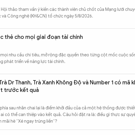
 Hội thảo tham vấn ý kiến các thành viên chủ chốt của Mạng lưới chuyê
 và Công nghệ (KH&CN) tổ chức ngày 5/8/2026.
c thẻ cho mọi giai đoạn tài chính
 mọi nhu cầu chi tiêu, mở rộng đặc quyền theo từng cột mốc cuộc số
 phát triển về năng lực tài chính.
 Trà Dr Thanh, Trà Xanh Không Độ và Number 1 có mã 
ết trước kết quả
hía sau nhãn chai lại là điểm khởi đầu của cả một hệ thống được thiết
i có thể can thiệp vào kết quả. Câu hỏi đặt ra là: điều gì thực sự quy
 mãi hè “Xé ngay trúng liền”?