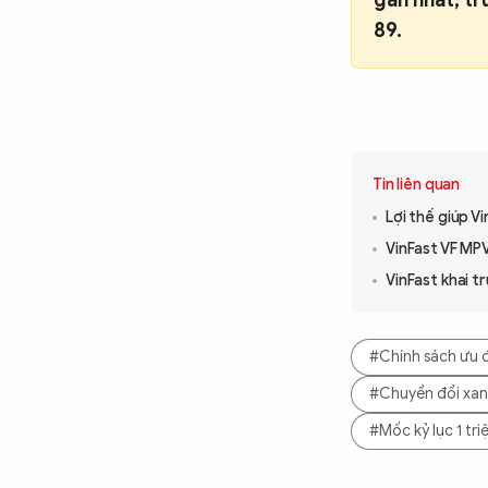
89.
Tin liên quan
Lợi thế giúp V
VinFast VF MP
VinFast khai t
#Chính sách ưu đ
#Chuyển đổi xanh
#Mốc kỷ lục 1 tri