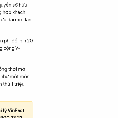
quyền sở hữu
ng hợp khách
ưu đãi một lần
 phí đổi pin 20
ng cộng V-
đồng thời mở
ng như một món
 thứ 1 triệu
 lý VinFast
1900 23 23