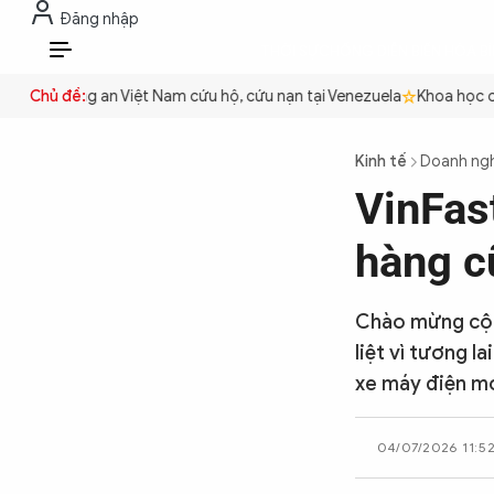
Đăng nhập
THỜI SỰ
CHỐNG DIỄN BIẾN HÒA B
VI
yền
Chủ đề:
Công an Việt Nam cứu hộ, cứu nạn tại Venezuela
Khoa học cơ 
THỜI SỰ
Kinh tế
Doanh ng
VinFas
CHỐNG DIỄN BIẾN HÒA BÌNH
hàng c
CÔNG AN TRONG LÒNG DÂN
Chào mừng cột 
liệt vì tương l
XÃ HỘI
xe máy điện mớ
04/07/2026 11:5
PHÁP LUẬT