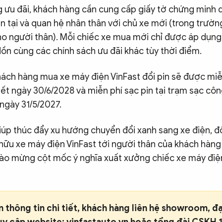
ưu đãi, khách hàng cần cung cấp giấy tờ chứng minh 
ện tại và quan hệ nhân thân với chủ xe mới (trong trườ
o người thân). Mỗi chiếc xe mua mới chỉ được áp dụng 
ồn cùng các chính sách ưu đãi khác tùy thời điểm.
hách hàng mua xe máy điện VinFast đổi pin sẽ được miễn
ết ngày 30/6/2028 và miễn phí sạc pin tại trạm sạc cô
ngày 31/5/2027.
iúp thúc đẩy xu hướng chuyển đổi xanh sang xe điện, 
 hữu xe máy điện VinFast tới người thân của khách hà
hào mừng cột mốc ý nghĩa xuất xưởng chiếc xe máy điện
 thông tin chi tiết, khách hàng liên hệ showroom, đại
ruy cập website:
vinfastauto.vn
hoặc tổng đài CSKH 