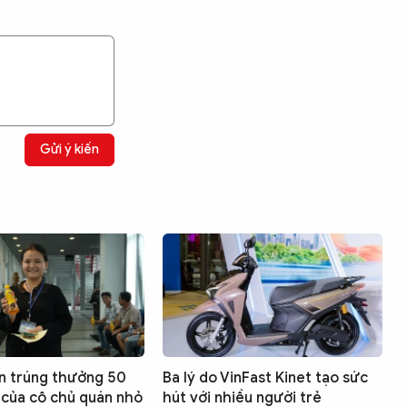
Gửi ý kiến
n trúng thưởng 50
Ba lý do VinFast Kinet tạo sức
 của cô chủ quán nhỏ
hút với nhiều người trẻ