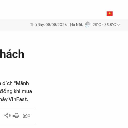
0
THỂ THAO
BẠN ĐỌC & CAND
VI
Thứ Bảy, 08/08/2026
Hà Nội
,
25°C - 35.8°C
ăng dầu để đảm bảo an ninh năng lượng quốc gia
Thực hiện Nghị quyế
khách
n dịch “Mãnh
u đồng khi mua
máy VinFast.
0