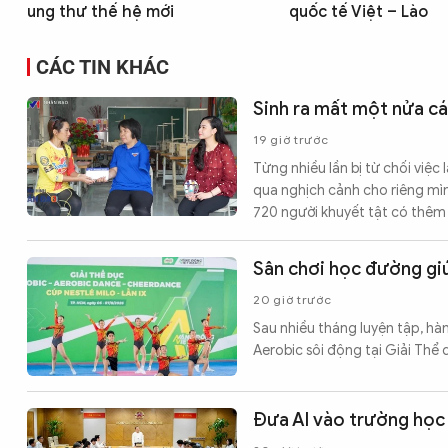
ung thư thế hệ mới
quốc tế Việt – Lào
CÁC TIN KHÁC
Sinh ra mất một nửa cá
19 giờ trước
Từng nhiều lần bị từ chối việc
qua nghịch cảnh cho riêng mình
720 người khuyết tật có thêm 
Sân chơi học đường giú
20 giờ trước
Sau nhiều tháng luyện tập, hà
Aerobic sôi động tại Giải Th
Đưa AI vào trường học