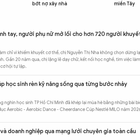
bớt nợ xây nhà
miền Tây
nh tay, người phụ nữ mở lối cho hơn 720 người khuyết
 làm chỉ vì khiếm khuyết cơ thể, chị Nguyễn Thị Nha không chọn dừng lạ
. Gần 20 năm qua, chị lặng lẽ dạy chữ, kết nối học nghề, tìm việc là
cơ hội tự lập.
p học sinh rèn kỹ năng sống qua từng bước nhảy
ng nghìn học sinh TP Hồ Chí Minh đã khép lại mùa hè bằng những bài bi
ể dục Aerobic - Aerobic Dance - Cheerdance Cúp Nestlé MILO năm 202
 và doanh nghiệp qua mạng lưới chuyên gia toàn cầu