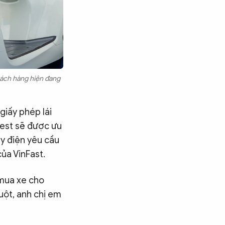
khách hàng hiện đang
giấy phép lái
mpest sẽ được ưu
y điện yêu cầu
ủa VinFast.
 mua xe cho
uột, anh chị em