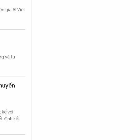
n gia AI Việt
ng và tự
khuyến
 kế với
ết định kết