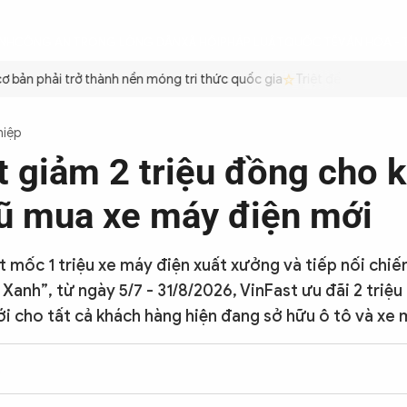
ÌNH
CÔNG AN TRONG LÒNG DÂN
XÃ HỘI
PHÁP LUẬT
QUỐC TẾ
VĂN HÓA - 
bản phải trở thành nền móng tri thức quốc gia
Triệt để tiết kiệm x
hiệp
t giảm 2 triệu đồng cho 
ũ mua xe máy điện mới
mốc 1 triệu xe máy điện xuất xưởng và tiếp nối chiế
ai Xanh”, từ ngày 5/7 - 31/8/2026, VinFast ưu đãi 2 triệ
i cho tất cả khách hàng hiện đang sở hữu ô tô và xe 
2