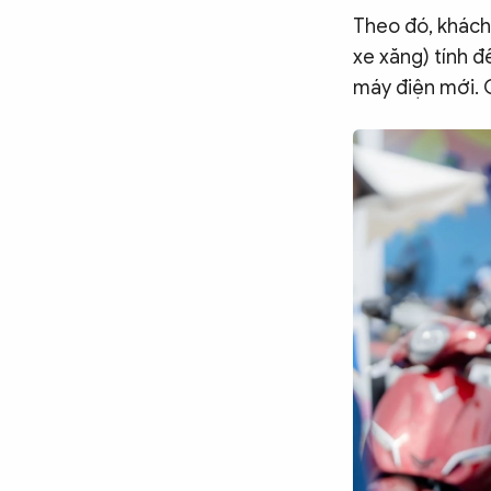
Theo đó, khách
CÔNG NGHỆ
xe xăng) tính đ
máy điện mới. 
QUỐC TẾ
VĂN HÓA - THỂ THAO
BẠN ĐỌC & CAND
ĐA PHƯƠNG TIỆN
eMagazine
Podcast
Video
Ảnh
Infographic