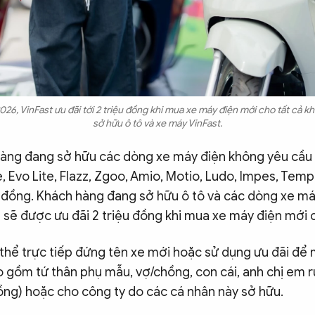
2026, VinFast ưu đãi tới 2 triệu đồng khi mua xe máy điện mới cho tất cả 
sở hữu ô tô và xe máy VinFast.
hàng đang sở hữu các dòng xe máy điện không yêu cầu 
te, Evo Lite, Flazz, Zgoo, Amio, Motio, Ludo, Impes, Te
ệu đồng. Khách hàng đang sở hữu ô tô và các dòng xe má
e sẽ được ưu đãi 2 triệu đồng khi mua xe máy điện mới c
thể trực tiếp đứng tên xe mới hoặc sử dụng ưu đãi để
 gồm tứ thân phụ mẫu, vợ/chồng, con cái, anh chị em r
ồng) hoặc cho công ty do các cá nhân này sở hữu.