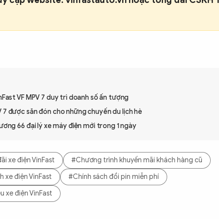
inFast VF MPV 7 duy trì doanh số ấn tượng
V 7 được săn đón cho những chuyến du lịch hè
rương 66 đại lý xe máy điện mới trong 1 ngày
ãi xe điện VinFast
#Chương trình khuyến mãi khách hàng cũ
 xe điện VinFast
#Chính sách đổi pin miễn phí
ệu xe điện VinFast