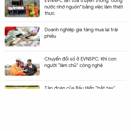
EVNNPC lan tỏa truyền thống "Uống
nước nhớ nguồn" bằng việc làm thiết
thực
Doanh nghiệp gia tăng mua lại trái
phiếu
Chuyển đổi số ở EVNSPC: Khi con
người “làm chủ” công nghệ
Chia sẻ:
0
Tập đoàn của Bầu Hiển “bắt tay”
VDB, mở rộng kênh vốn cho danh mục
dự án chiến lược
Genfarma đạt chứng chỉ GMP, hiện
thực hóa mục tiêu công nghệ sinh
học