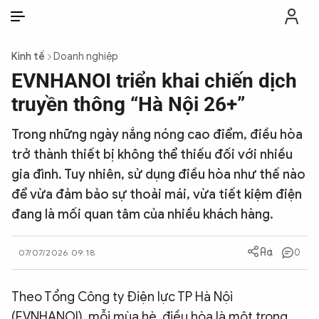
VI
VI
EN
Kinh tế
Doanh nghiệp
THỜI SỰ
EVNHANOI triển khai chiến dịch
truyền thông “Hà Nội 26+”
CHỐNG DIỄN BIẾN HÒA BÌNH
Trong những ngày nắng nóng cao điểm, điều hòa
trở thành thiết bị không thể thiếu đối với nhiều
CÔNG AN TRONG LÒNG DÂN
gia đình. Tuy nhiên, sử dụng điều hòa như thế nào
để vừa đảm bảo sự thoải mái, vừa tiết kiệm điện
XÃ HỘI
đang là mối quan tâm của nhiều khách hàng.
PHÁP LUẬT
0
07/07/2026 09:18
CÔNG NGHỆ
Theo Tổng Công ty Điện lực TP Hà Nội
(EVNHANOI), mỗi mùa hè, điều hòa là một trong