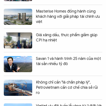
Masterise Homes đồng hành cùng
khách hàng với giải pháp tài chính ưu
việt
Giá xăng dầu, thực phẩm giảm giúp
CPI hạ nhiệt
Savan 1 và hành trình 25 năm của một
tài sản nhiều tỷ đô
Không chỉ cần "lá chắn pháp lý",
Petrovietnam cần cơ chế chia sẻ rủi
ro
Vietjet ưu đãi tuần lễ vàng từ 1-8/8: Vé