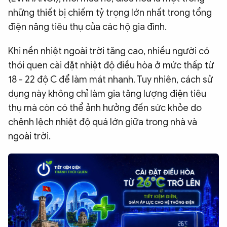
những thiết bị chiếm tỷ trọng lớn nhất trong tổng
QUỐC TẾ
điện năng tiêu thụ của các hộ gia đình.
VĂN HÓA - THỂ THAO
Khi nền nhiệt ngoài trời tăng cao, nhiều người có
thói quen cài đặt nhiệt độ điều hòa ở mức thấp từ
BẠN ĐỌC & CAND
18 - 22 độ C để làm mát nhanh. Tuy nhiên, cách sử
dụng này không chỉ làm gia tăng lượng điện tiêu
thụ mà còn có thể ảnh hưởng đến sức khỏe do
ĐA PHƯƠNG TIỆN
chênh lệch nhiệt độ quá lớn giữa trong nhà và
eMagazine
Podcast
ngoài trời.
Video
Ảnh
Infographic
Chuyên trang
An ninh thế giới
Văn nghệ Công an
Chuyên đề