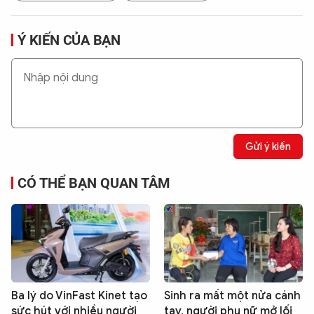
Ý KIẾN CỦA BẠN
Gửi ý kiến
CÓ THỂ BẠN QUAN TÂM
Ba lý do VinFast Kinet tạo
Sinh ra mất một nửa cánh
sức hút với nhiều người
tay, người phụ nữ mở lối