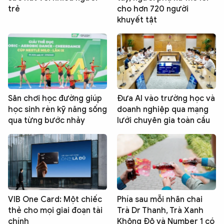
trẻ
cho hơn 720 người
khuyết tật
Sân chơi học đường giúp
Đưa AI vào trường học và
học sinh rèn kỹ năng sống
doanh nghiệp qua mạng
qua từng bước nhảy
lưới chuyên gia toàn cầu
VIB One Card: Một chiếc
Phía sau mỗi nhãn chai
thẻ cho mọi giai đoạn tài
Trà Dr Thanh, Trà Xanh
chính
Không Độ và Number 1 có