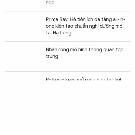
học
Prima Bay: Hệ tiện ích đa tầng all-in-
one kiến tạo chuẩn nghỉ dưỡng mới
tại Hạ Long
Nhân rộng mô hình thông quan tập
trung
Chia sẻ:
0
Petrovietnam mở rộng hợp tác lĩnh
vực công nghiệp- năng lượng với Hà
Tĩnh
Thương mại điện tử thúc đẩy tăng
trưởng hai con số