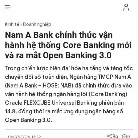
VI
VI
EN
Kinh tế
Doanh nghiệp
THỜI SỰ
Nam A Bank chính thức vận
hành hệ thống Core Banking mới
CHỐNG DIỄN BIẾN HÒA BÌNH
và ra mắt Open Banking 3.0
Trong chiến lược hiện đại hóa hạ tầng và tăng tốc
CÔNG AN TRONG LÒNG DÂN
chuyển đổi số toàn diện, Ngân hàng TMCP Nam Á
(Nam A Bank – HOSE: NAB) đã chính thức đưa vào
XÃ HỘI
vận hành hệ thống ngân hàng lõi (Core Banking)
Oracle FLEXCUBE Universal Banking phiên bản
PHÁP LUẬT
14.8, đồng thời ra mắt ứng dụng ngân hàng số
Open Banking 3.0.
CÔNG NGHỆ
0
06/07/2026 13:22