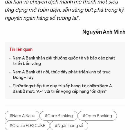
dài hạn và chuyển dịch mạnh mẽ thành một siêu
ứng dụng mở toàn diện, sẵn sàng bứt phá trong kỷ
nguyên ngân hàng số tương lai
”.
Nguyễn Anh Minh
Tin liên quan
Nam A Bank nhận giải thưởng quốc tế về báo cáo phát
triển bền vững
Nam A Bank kết nối, thúc đẩy phát triển kinh tế trục
Đông - Tây
FiinRatings tiếp tục duy trì xếp hạng tín nhiệm Nam A
Bank ở mức “A-” với triển vọng xếp hạng “ổn định”
#Nam A Bank
#Core Banking
#Open Banking
#Oracle FLEXCUBE
#Ngân hàng số