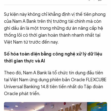
QUỐC TẾ
Sự kiện này không chỉ khẳng định vị thế tiên phong
của Nam A Bank trên thị trường tài chính mà còn
VĂN HÓA - THỂ THAO
ghi dấu ấn là một trong những dự án nâng cấp hệ
thống lõi có thời gian hoàn thành nhanh nhất tại
BẠN ĐỌC & CAND
Việt Nam từ trước đến nay.
ĐA PHƯƠNG TIỆN
Số hóa toàn diện bằng công nghệ xử lý dữ liệu
thời gian thực và AI
eMagazine
Podcast
Video
Ảnh
Theo đó, Nam A Bank là tổ chức tín dụng đầu tiên
tại Việt Nam ứng dụng phiên bản Oracle FLEXCUBE
Infographic
Universal Banking 14.8 tiên tiến nhất do Tập đoàn
Chuyên trang
An ninh thế giới
Văn nghệ Công an
Oracle phát triển.
Chuyên đề