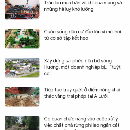
Tràn lan mua bán vũ khí qua mạng và
những hệ luỵ khó lường
Cuộc sống dân cư đảo lộn vì mùi hôi
từ cơ sở tập kết heo
Xây dựng sai phép bên bờ sông
Hương, một doanh nghiệp bị... “tuýt
còi”
Tiếp tục truy quét ở điểm nóng khai
thác vàng trái phép tại A Lưới
Cơ quan chức năng vào cuộc xử lý
việc chặt phá rừng phi lao ngăn cát