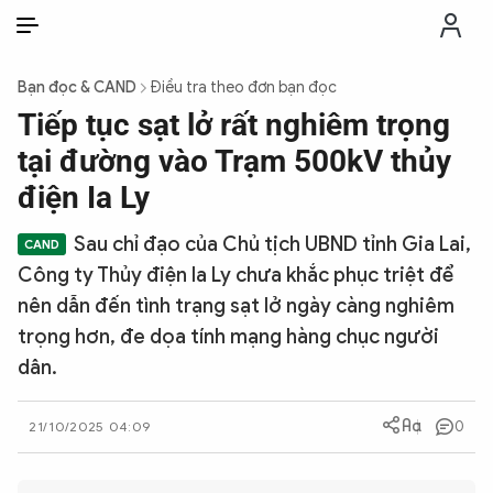
VI
VI
EN
Bạn đọc & CAND
Điều tra theo đơn bạn đọc
THỜI SỰ
Tiếp tục sạt lở rất nghiêm trọng
tại đường vào Trạm 500kV thủy
CHỐNG DIỄN BIẾN HÒA BÌNH
điện Ia Ly
Sau chỉ đạo của Chủ tịch UBND tỉnh Gia Lai,
CÔNG AN TRONG LÒNG DÂN
Công ty Thủy điện Ia Ly chưa khắc phục triệt để
nên dẫn đến tình trạng sạt lở ngày càng nghiêm
XÃ HỘI
trọng hơn, đe dọa tính mạng hàng chục người
dân.
PHÁP LUẬT
0
21/10/2025 04:09
CÔNG NGHỆ