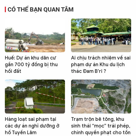
CÓ THỂ BẠN QUAN TÂM
Huế: Dự án khu dân cư
Ai chịu trách nhiệm về sai
gần 700 tỷ đồng bị thu
phạm dự án Khu du lịch
hồi đất
thác Đam B’ri ?
Hàng loạt sai phạm tại
Trạm trộn bê tông, khu
các dự án nghỉ dưỡng ở
sinh thái “mọc” trái phép,
hồ Tuyền Lâm
chính quyền phạt cho tồn