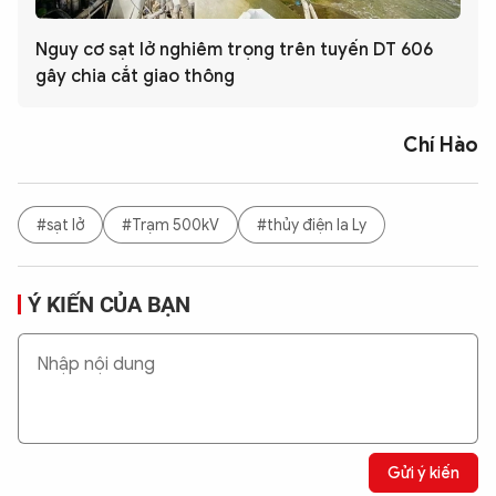
Nguy cơ sạt lở nghiêm trọng trên tuyến DT 606
gây chia cắt giao thông
Chí Hào
#sạt lở
#Trạm 500kV
#thủy điện Ia Ly
Ý KIẾN CỦA BẠN
Gửi ý kiến