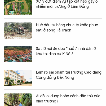
Xử lý dứt điểm vụ tập kết heo gây ô
nhiễm môi trường ở Lâm Đồng
Huế đầu tư hàng chục tỷ khắc phục
sạt lở sông Tả Trạch
Sạt lở núi đe doạ “nuốt” nhà dân ở
khu tái định cư K’Nớ 5
Làm rõ sai phạm tại Trường Cao đẳng
Cộng đồng Đắk Nông
Ai đã lợi dụng hoàn cảnh đặc thù của
hiện trường?