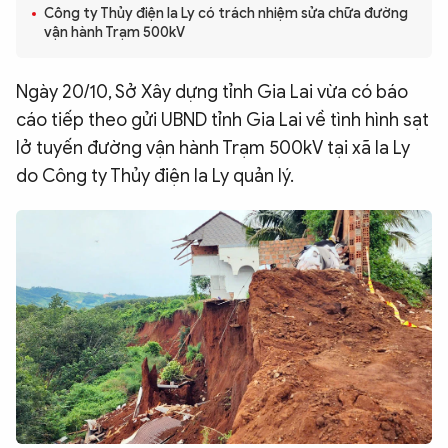
Công ty Thủy điện Ia Ly có trách nhiệm sửa chữa đường
QUỐC TẾ
vận hành Trạm 500kV
VĂN HÓA - THỂ THAO
Ngày 20/10, Sở Xây dựng tỉnh Gia Lai vừa có báo
cáo tiếp theo gửi UBND tỉnh Gia Lai về tình hình sạt
lở tuyến đường vận hành Trạm 500kV tại xã Ia Ly
BẠN ĐỌC & CAND
do Công ty Thủy điện Ia Ly quản lý.
ĐA PHƯƠNG TIỆN
eMagazine
Podcast
Video
Ảnh
Infographic
Chuyên trang
An ninh thế giới
Văn nghệ Công an
Chuyên đề