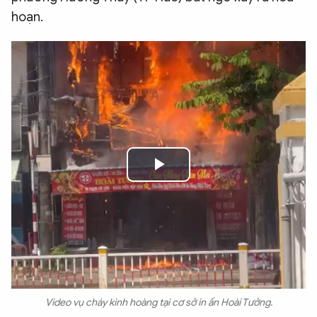
hoạn.
Play
Video
Video vụ cháy kinh hoàng tại cơ sở in ấn Hoài Tưởng.