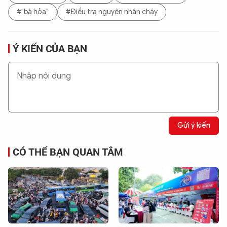
#"bà hỏa"
#Điều tra nguyên nhân cháy
Ý KIẾN CỦA BẠN
Gửi ý kiến
CÓ THỂ BẠN QUAN TÂM