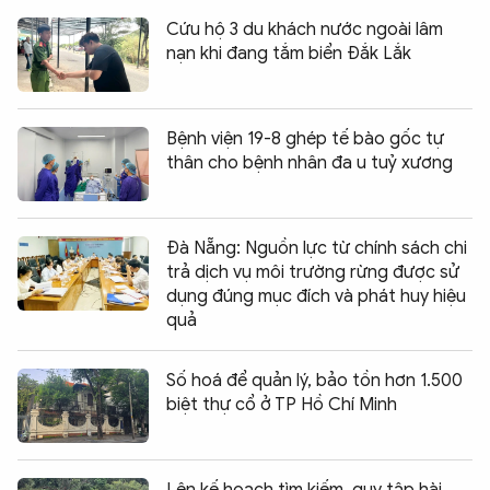
Cứu hộ 3 du khách nước ngoài lâm
nạn khi đang tắm biển Đắk Lắk
Bệnh viện 19-8 ghép tế bào gốc tự
thân cho bệnh nhân đa u tuỷ xương
Đà Nẵng: Nguồn lực từ chính sách chi
trả dịch vụ môi trường rừng được sử
dụng đúng mục đích và phát huy hiệu
quả
Số hoá để quản lý, bảo tồn hơn 1.500
biệt thự cổ ở TP Hồ Chí Minh
Lên kế hoạch tìm kiếm, quy tập hài