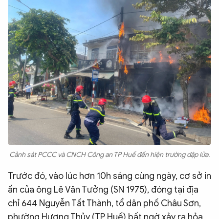
Cảnh sát PCCC và CNCH Công an TP Huế đến hiện trường dập lửa.
Trước đó, vào lúc hơn 10h sáng cùng ngày, cơ sở in
ấn của ông Lê Văn Tưởng (SN 1975), đóng tại địa
chỉ 644 Nguyễn Tất Thành, tổ dân phố Châu Sơn,
phường Hương Thủy (TP Huế) bất ngờ xảy ra hỏa