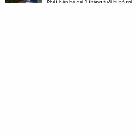
Phát hiện bé gái 2 tháng tuổi bị bỏ rơi
bên vệ đường
Hà Nội kiểm tra bút tiêm giảm cân bán
trên các nền tảng mạng xã hội
Từ xe đỗ sai quy định, lộ GPLX giả
cùng gậy ba khúc và xịt hơi cay
TP Huế: Hơn 8.600 trường hợp vi
phạm bị trừ điểm giấy phép lái xe
Đắk Lắk tăng cường kiểm tra ma túy
tài xế chở sầu riêng