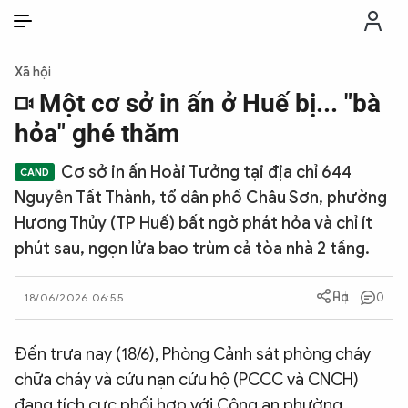
VI
VI
EN
Xã hội
THỜI SỰ
Một cơ sở in ấn ở Huế bị... "bà
hỏa" ghé thăm
CHỐNG DIỄN BIẾN HÒA BÌNH
Cơ sở in ấn Hoài Tưởng tại địa chỉ 644
Nguyễn Tất Thành, tổ dân phố Châu Sơn, phường
CÔNG AN TRONG LÒNG DÂN
Hương Thủy (TP Huế) bất ngờ phát hỏa và chỉ ít
phút sau, ngọn lửa bao trùm cả tòa nhà 2 tầng.
XÃ HỘI
0
18/06/2026 06:55
PHÁP LUẬT
Đến trưa nay (18/6), Phòng Cảnh sát phòng cháy
CÔNG NGHỆ
chữa cháy và cứu nạn cứu hộ (PCCC và CNCH)
đang tích cực phối hợp với Công an phường