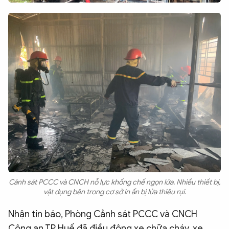
Cảnh sát PCCC và CNCH nỗ lực khống chế ngọn lửa. Nhiều thiết bị,
vật dụng bên trong cơ sở in ấn bị lửa thiêu rụi.
Nhận tin báo, Phòng Cảnh sát PCCC và CNCH
Công an TP Huế đã điều động xe chữa cháy, xe