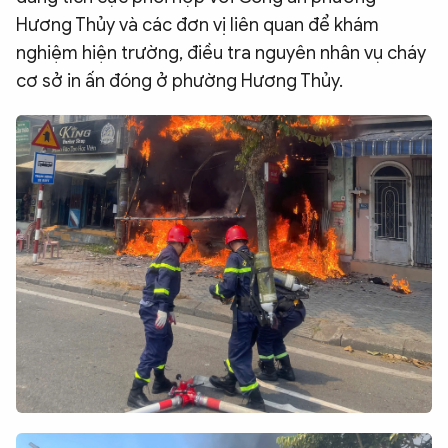
Hương Thủy và các đơn vị liên quan để khám
QUỐC TẾ
nghiệm hiện trường, điều tra nguyên nhân vụ cháy
cơ sở in ấn đóng ở phường Hương Thủy.
VĂN HÓA - THỂ THAO
BẠN ĐỌC & CAND
ĐA PHƯƠNG TIỆN
eMagazine
Podcast
Video
Ảnh
Infographic
Chuyên trang
An ninh thế giới
Văn nghệ Công an
Chuyên đề