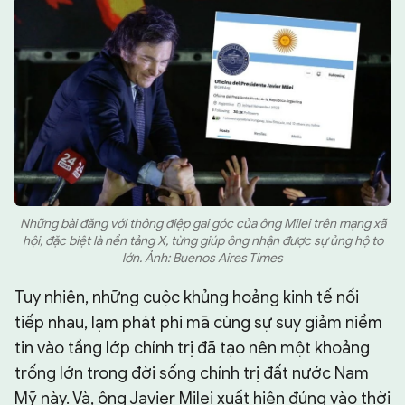
Những bài đăng với thông điệp gai góc của ông Milei trên mạng xã
hội, đặc biệt là nền tảng X, từng giúp ông nhận được sự ủng hộ to
lớn. Ảnh: Buenos Aires Times
Tuy nhiên, những cuộc khủng hoảng kinh tế nối
tiếp nhau, lạm phát phi mã cùng sự suy giảm niềm
tin vào tầng lớp chính trị đã tạo nên một khoảng
trống lớn trong đời sống chính trị đất nước Nam
Mỹ này. Và, ông Javier Milei xuất hiện đúng vào thời