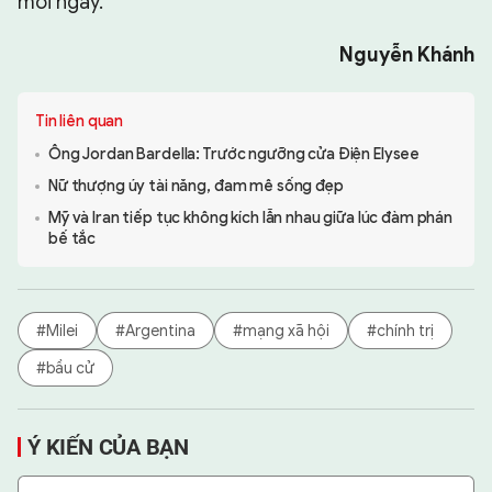
mỗi ngày.
Nguyễn Khánh
Tin liên quan
Ông Jordan Bardella: Trước ngưỡng cửa Điện Elysee
Nữ thượng úy tài năng, đam mê sống đẹp
Mỹ và Iran tiếp tục không kích lẫn nhau giữa lúc đàm phán
bế tắc
#Milei
#Argentina
#mạng xã hội
#chính trị
#bầu cử
Ý KIẾN CỦA BẠN