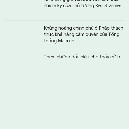
nhiệm kỳ của Thủ tướng Keir Starmer
Khủng hoảng chính phủ ở Pháp thách
thức khả năng cầm quyền của Tổng
thống Macron
Chia sẻ:
0
Thêm những dấu hiệu cho thấy cử tri
châu Âu ủng hộ cánh hữu
Philippines - Australia thúc đẩy thỏa
thuận quốc phòng
Ông Trump sẽ lại gặp ông Kim Jong
Un?