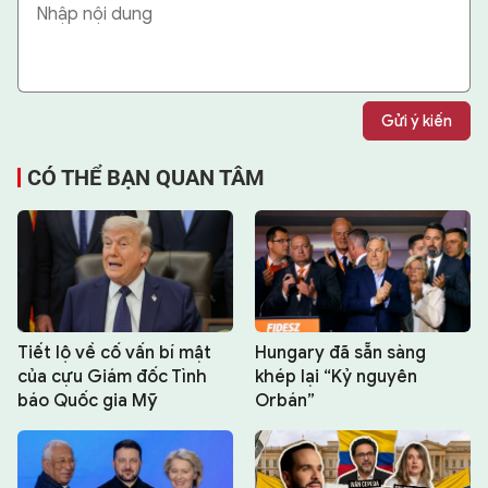
Gửi ý kiến
CÓ THỂ BẠN QUAN TÂM
Tiết lộ về cố vấn bí mật
Hungary đã sẵn sàng
của cựu Giám đốc Tình
khép lại “Kỷ nguyên
báo Quốc gia Mỹ
Orbán”