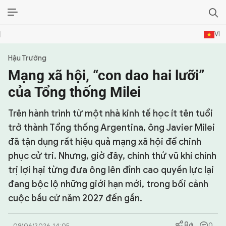
VI
Hậu Trường
SỰ KIỆN & BÌNH LUẬN
Mạng xã hội, “con dao hai lưỡi”
HẬU TRƯỜNG
của Tổng thống Milei
KINH TẾ - VĂN HÓA - THỂ THAO
Trên hành trình từ một nhà kinh tế học ít tên tuổi
trở thành Tổng thống Argentina, ông Javier Milei
HỒ SƠ MẬT
đã tận dụng rất hiệu quả mạng xã hội để chinh
phục cử tri. Nhưng, giờ đây, chính thứ vũ khí chính
PHÓNG SỰ
trị lợi hại từng đưa ông lên đỉnh cao quyền lực lại
HỒ SƠ INTERPOL
đang bộc lộ những giới hạn mới, trong bối cảnh
cuộc bầu cử năm 2027 đến gần.
VỤ ÁN NỔI TIẾNG
TƯ LIỆU
0
09/06/2026 14:05