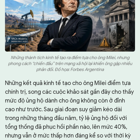
Những thành tích kinh tế tạo ra điểm tựa cho ông Milei, nhưng
phong cách “chiến đấu” trên mạng xã hội lại khiến ông gặp nhiều
phản đối. Đồ họa: Forbes Argentina
Những kết quả kinh tế tạo cho ông Milei điểm tựa
chính trị, song các cuộc khảo sát gần đây cho thấy
mức độ ủng hộ dành cho ông không còn ở đỉnh
cao như trước. Sau giai đoạn suy giảm kéo dài
trong những tháng đầu năm, tỷ lệ ủng hộ đối với
tổng thống đã phục hồi phần nào, lên mức 40%,
nhưng vẫn ở mức thấp hơn đáng kể so với thời kỳ