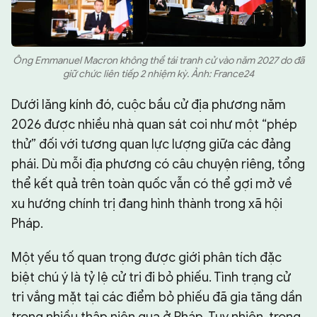
Ông Emmanuel Macron không thể tái tranh cử vào năm 2027 do đã
giữ chức liên tiếp 2 nhiệm kỳ. Ảnh: France24
Dưới lăng kính đó, cuộc bầu cử địa phương năm
2026 được nhiều nhà quan sát coi như một “phép
thử” đối với tương quan lực lượng giữa các đảng
phái. Dù mỗi địa phương có câu chuyện riêng, tổng
thể kết quả trên toàn quốc vẫn có thể gợi mở về
xu hướng chính trị đang hình thành trong xã hội
Pháp.
Một yếu tố quan trọng được giới phân tích đặc
biệt chú ý là tỷ lệ cử tri đi bỏ phiếu. Tình trạng cử
tri vắng mặt tại các điểm bỏ phiếu đã gia tăng dần