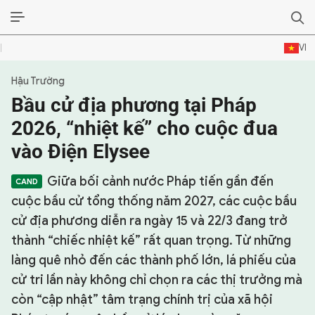
VI
Hậu Trường
SỰ KIỆN & BÌNH LUẬN
Bầu cử địa phương tại Pháp
HẬU TRƯỜNG
2026, “nhiệt kế” cho cuộc đua
vào Điện Elysee
KINH TẾ - VĂN HÓA - THỂ THAO
Giữa bối cảnh nước Pháp tiến gần đến
HỒ SƠ MẬT
cuộc bầu cử tổng thống năm 2027, các cuộc bầu
PHÓNG SỰ
cử địa phương diễn ra ngày 15 và 22/3 đang trở
thành “chiếc nhiệt kế” rất quan trọng. Từ những
HỒ SƠ INTERPOL
làng quê nhỏ đến các thành phố lớn, lá phiếu của
cử tri lần này không chỉ chọn ra các thị trưởng mà
VỤ ÁN NỔI TIẾNG
còn “cập nhật” tâm trạng chính trị của xã hội
TƯ LIỆU