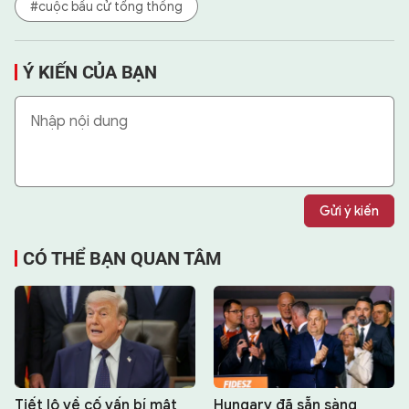
#cuộc bầu cử tổng thống
Ý KIẾN CỦA BẠN
Gửi ý kiến
CÓ THỂ BẠN QUAN TÂM
Tiết lộ về cố vấn bí mật
Hungary đã sẵn sàng