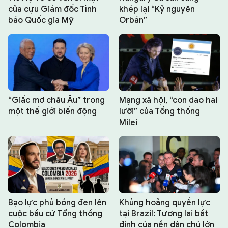
của cựu Giám đốc Tình
khép lại “Kỷ nguyên
báo Quốc gia Mỹ
Orbán”
“Giấc mơ châu Âu” trong
Mạng xã hội, “con dao hai
một thế giới biến động
lưỡi” của Tổng thống
Milei
Bạo lực phủ bóng đen lên
Khủng hoảng quyền lực
cuộc bầu cử Tổng thống
tại Brazil: Tương lai bất
Colombia
định của nền dân chủ lớn