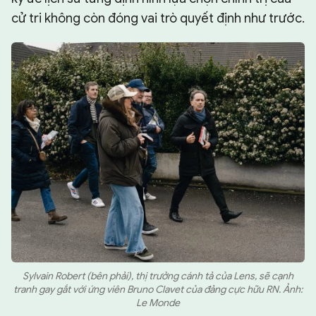
cử tri không còn đóng vai trò quyết định như trước.
Sylvain Robert (bên phải), thị trưởng cánh tả của Lens, sẽ cạnh
tranh gay gắt với ứng viên Bruno Clavet của đảng cực hữu RN. Ảnh:
Le Monde