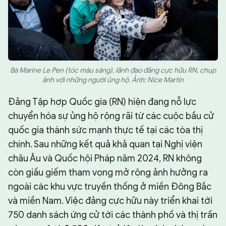
Bà Marine Le Pen (tóc màu sáng), lãnh đạo đảng cực hữu RN, chụp
ảnh với những người ủng hộ. Ảnh: Nice Martin
Đảng Tập hợp Quốc gia (RN) hiện đang nỗ lực
chuyển hóa sự ủng hộ rộng rãi từ các cuộc bầu cử
quốc gia thành sức mạnh thực tế tại các tòa thị
chính. Sau những kết quả khả quan tại Nghị viện
châu Âu và Quốc hội Pháp năm 2024, RN không
còn giấu giếm tham vọng mở rộng ảnh hưởng ra
ngoài các khu vực truyền thống ở miền Đông Bắc
và miền Nam. Việc đảng cực hữu này triển khai tới
750 danh sách ứng cử tới các thành phố và thị trấn