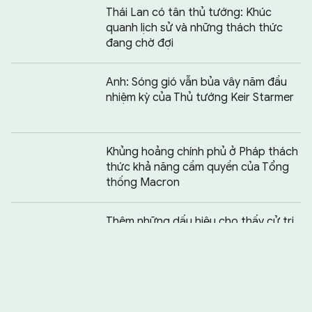
Thái Lan có tân thủ tướng: Khúc
quanh lịch sử và những thách thức
đang chờ đợi
Anh: Sóng gió vẫn bủa vây năm đầu
nhiệm kỳ của Thủ tướng Keir Starmer
Khủng hoảng chính phủ ở Pháp thách
thức khả năng cầm quyền của Tổng
thống Macron
Chia sẻ:
0
Thêm những dấu hiệu cho thấy cử tri
châu Âu ủng hộ cánh hữu
Philippines - Australia thúc đẩy thỏa
thuận quốc phòng