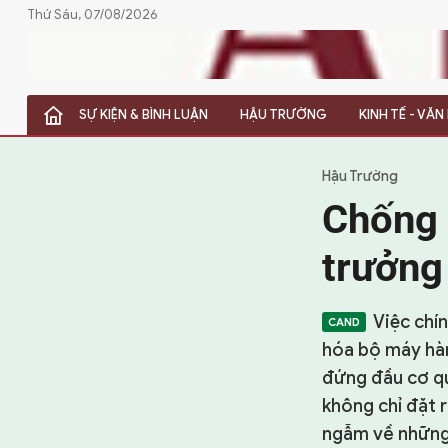
Thứ Sáu, 07/08/2026
SỰ KIỆN & BÌNH LUẬN
HẬU TRƯỜNG
KINH TẾ - VĂ
SỰ KIỆN & BÌNH LUẬN
HẬU TRƯỜNG
Hậu Trường
Chống 
KINH TẾ - VĂN HÓA - THỂ THAO
trưởng 
HỒ SƠ MẬT
PHÓNG SỰ
Việc chí
hóa bộ máy hàn
HỒ SƠ INTERPOL
đứng đầu cơ qua
VỤ ÁN NỔI TIẾNG
không chỉ đặt 
ngẫm về những 