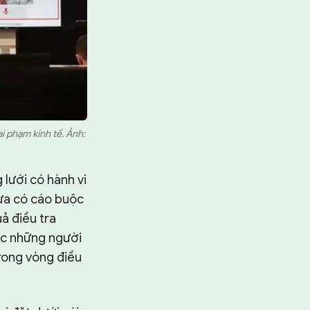
i phạm kinh tế. Ảnh:
 lưới có hành vi
ưa có cáo buộc
ả điều tra
iệc những người
rong vòng điều