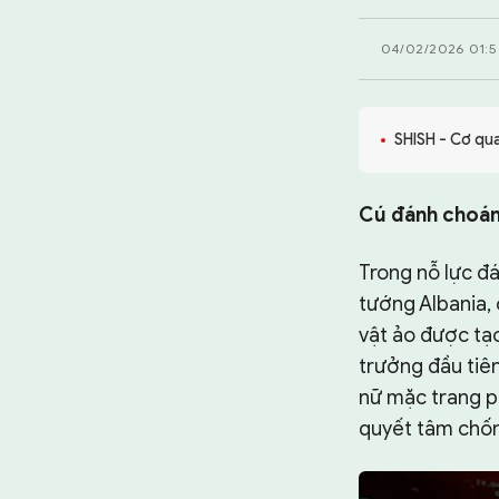
TƯ LIỆU
04/02/2026 01:5
CHUYÊN TRANG
SHISH - Cơ qu
Cú đánh choán
Trong nỗ lực đá
tướng Albania, 
vật ảo được tạo 
trưởng đầu tiên
nữ mặc trang p
quyết tâm chốn