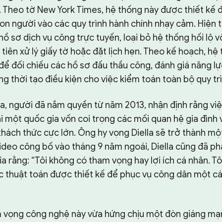
. Theo tờ New York Times, hệ thống này được thiết kế đ
on người vào các quy trình hành chính nhạy cảm. Hiện tạ
ồ sơ dịch vụ công trực tuyến, loại bỏ hệ thống hối lộ vố
tiên xử lý giấy tờ hoặc đặt lịch hẹn. Theo kế hoạch, hệ
ể đối chiếu các hồ sơ đấu thầu công, đánh giá năng lự
ồng thời tạo điều kiện cho việc kiểm toán toàn bộ quy tr
, người đã nắm quyền từ năm 2013, nhận định rằng việ
ại một quốc gia vốn coi trọng các mối quan hệ gia đình
thách thức cực lớn. Ông hy vọng Diella sẽ trở thành một
ideo công bố vào tháng 9 năm ngoái, Diella cũng đã ph
a rằng: “Tôi không có tham vọng hay lợi ích cá nhân. Tôi
ác thuật toán được thiết kế để phục vụ công dân một cá
m vọng công nghệ này vừa hứng chịu một đòn giáng mạn