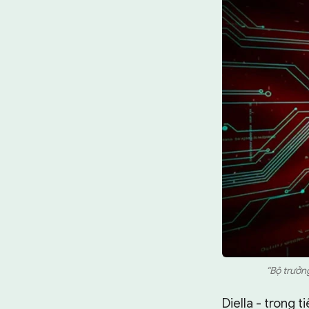
“Bộ trưởn
Diella - trong t