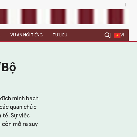
0
L
VỤ ÁN NỔI TIẾNG
TƯ LIỆU
VI
“Bộ
 đích minh bạch
 các quan chức
 tế. Sự việc
à còn mở ra suy