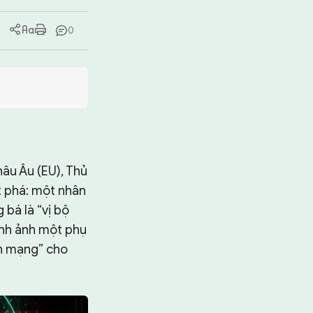
0
hâu Âu (EU), Thủ
t phá: một nhân
 bá là “vị bộ
hình ảnh một phụ
ch mạng” cho