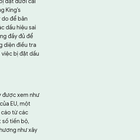
ị đặt dưới cái
ng King’s
ý do để băn
ác dấu hiệu sai
ông đầy đủ để
 diện điều tra
 việc bị đặt dấu
áy được xem như
 của EU, một
 cáo từ các
 số tiến bộ,
 thương như xây