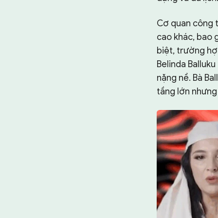
Cơ quan công t
cao khác, bao g
biệt, trường h
Belinda Balluku
nặng nề. Bà Bal
tầng lớn nhưng