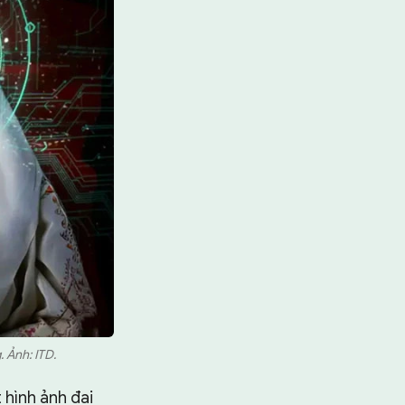
 Ảnh: ITD.
t hình ảnh đại