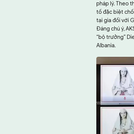
pháp lý. Theo t
tố đặc biệt ch
tại gia đối vớ
Đáng chú ý, AKS
“bộ trưởng” Die
Albania.