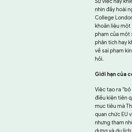
Sự việc này khi
nhìn đầy hoài n
College London
khoăn liệu một 
phạm của một s
phân tích hay 
về sai phạm kin
hỏi.
Giới hạn của c
Việc tạo ra “b
điều kiện tiên 
mục tiêu mà Th
quan chức EU v
nhưng tham nhũn
dựng và du lịch