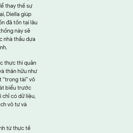
ể thay thế sự
i, Diella giúp
n đã tồn tại lâu
 thống này sẽ
c nhà thầu dựa
ình.
c thực thi quản
 và thân hữu như
 “trọng tài” vô
át biểu trước
 chỉ có dữ liệu,
ch vô tư và
h từ thực tế