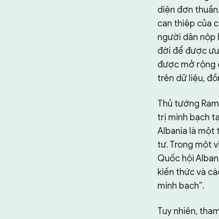
diện đơn thuần
can thiệp của c
người dân nộp h
đời để được ưu 
được mở rộng đ
trên dữ liệu, đ
Thủ tướng Rama
trị minh bạch t
Albania là một 
tư. Trong một v
Quốc hội Albani
kiến thức và c
minh bạch”.
Tuy nhiên, tha