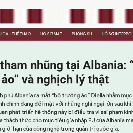
N HÓA - THỂ THAO
HỒ SƠ MẬT
PHÓNG SỰ
HỒ SƠ INTERPO
tham nhũng tại Albania: 
ảo” và nghịch lý thật
nh phủ Albania ra mắt “bộ trưởng ảo” Diella nhằm mục
h chính đang đối mặt với những nghi ngại lớn sau khi
n phát triển hệ thống này bị điều tra vì sai phạm kinh
ra thách thức cho mục tiêu gia nhập EU của Albania m
giới hạn của công nghệ trong quản trị quốc gia.