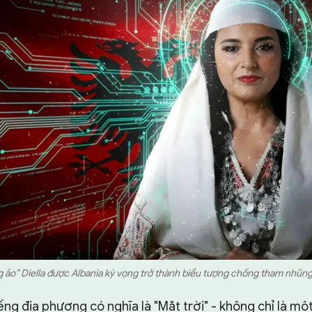
g ảo” Diella được Albania kỳ vọng trở thành biểu tượng chống tham nhũng.
iếng địa phương có nghĩa là "Mặt trời" - không chỉ là mộ