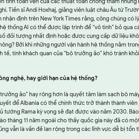
ến tính toàn vẹn của các thuật toán chống tham nhũng b
ghi. Tiến sĩ Andi Hoxhaj, giảng viên luật châu Âu từ Trườ
 nhận định trên New York Times rằng, công chúng có l
hệ thống AI có thể được lập trình để “vô tình” bỏ qua c
ố đối tượng nhất định hoặc được cung cấp dữ liệu kh
không? Bởi khi những người vận hành hệ thống nằm trong
h tế, tính khách quan của “bộ trưởng ảo” khó tránh khỏi
ông nghệ, hay giới hạn của hệ thống?
ộ trưởng ảo” hay rộng hơn là quyết tâm làm sạch bộ m
quyết để Albania có thể chính thức trở thành thành viên
ủ tướng Rama kỳ vọng sẽ đạt được vào năm 2030. Báo
ào tháng 11 năm ngoái cho thấy quốc gia này đã có một
g vẫn là vấn đề lan rộng trong các lĩnh vực dễ bị tổn
.