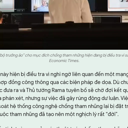
“bộ trưởng ảo” cho mục đích chống tham những hiện đang bị điều tra vì sa
Economic Times.
ày hiện bị điều tra vì nghi ngờ liên quan đến một mạng
hợp đồng công thông qua các biện pháp đe dọa. Dù ch
c đưa ra và Thủ tướng Rama tuyên bố sẽ chờ đợi kết qu
a phán xét, nhưng sự việc đã gây rúng động dư luận. V
 soát hệ thống công nghệ chống tham nhũng lại bị đặt t
buộc tham nhũng đã tạo nên một nghịch lý rất “đời”.