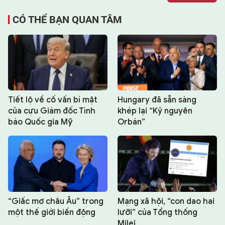
CÓ THỂ BẠN QUAN TÂM
Tiết lộ về cố vấn bí mật
Hungary đã sẵn sàng
của cựu Giám đốc Tình
khép lại “Kỷ nguyên
báo Quốc gia Mỹ
Orbán”
“Giấc mơ châu Âu” trong
Mạng xã hội, “con dao hai
một thế giới biến động
lưỡi” của Tổng thống
Milei