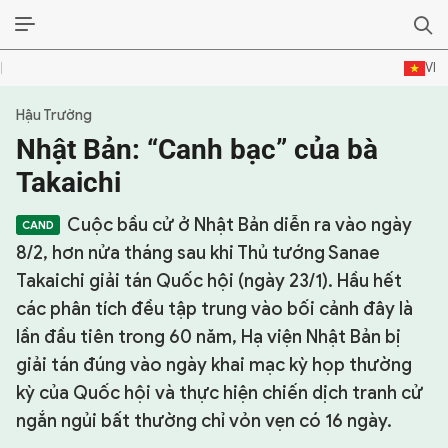
VI
Hậu Trường
SỰ KIỆN & BÌNH LUẬN
Nhật Bản: “Canh bạc” của bà
HẬU TRƯỜNG
Takaichi
KINH TẾ - VĂN HÓA - THỂ THAO
Cuộc bầu cử ở Nhật Bản diễn ra vào ngày
8/2, hơn nửa tháng sau khi Thủ tướng Sanae
HỒ SƠ MẬT
Takaichi giải tán Quốc hội (ngày 23/1). Hầu hết
các phân tích đều tập trung vào bối cảnh đây là
PHÓNG SỰ
lần đầu tiên trong 60 năm, Hạ viện Nhật Bản bị
HỒ SƠ INTERPOL
giải tán đúng vào ngày khai mạc kỳ họp thường
kỳ của Quốc hội và thực hiện chiến dịch tranh cử
VỤ ÁN NỔI TIẾNG
ngắn ngủi bất thường chỉ vỏn vẹn có 16 ngày.
TƯ LIỆU