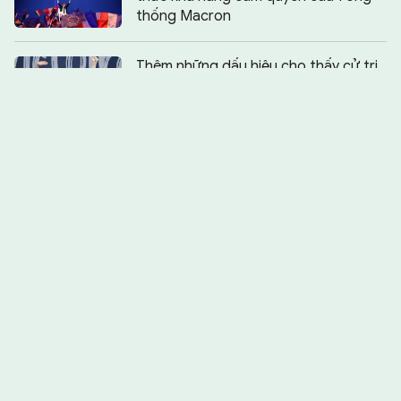
thống Macron
Chia sẻ:
0
Thêm những dấu hiệu cho thấy cử tri
châu Âu ủng hộ cánh hữu
Philippines - Australia thúc đẩy thỏa
thuận quốc phòng
Ông Trump sẽ lại gặp ông Kim Jong
Un?
Những cáo buộc lớn nhằm vào cựu
Đệ nhất phu nhân Hàn Quốc