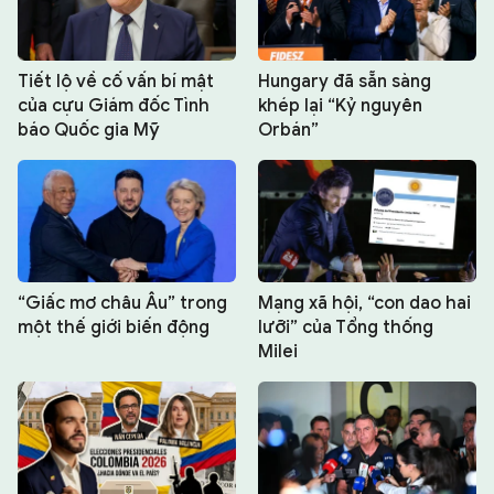
Tiết lộ về cố vấn bí mật
Hungary đã sẵn sàng
của cựu Giám đốc Tình
khép lại “Kỷ nguyên
báo Quốc gia Mỹ
Orbán”
“Giấc mơ châu Âu” trong
Mạng xã hội, “con dao hai
một thế giới biến động
lưỡi” của Tổng thống
Milei