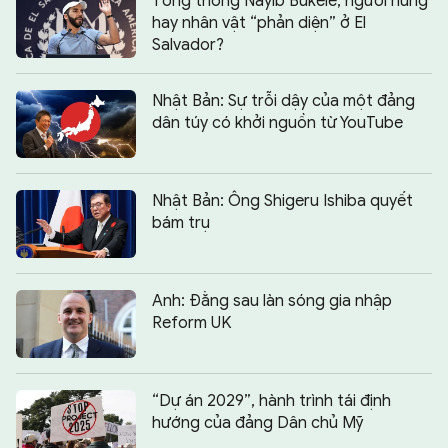
Tổng thống Nayib Bukele, người hùng
hay nhân vật “phản diện” ở El
Salvador?
Nhật Bản: Sự trỗi dậy của một đảng
dân túy có khởi nguồn từ YouTube
Nhật Bản: Ông Shigeru Ishiba quyết
bám trụ
Anh: Đằng sau làn sóng gia nhập
Reform UK
“Dự án 2029”, hành trình tái định
hướng của đảng Dân chủ Mỹ