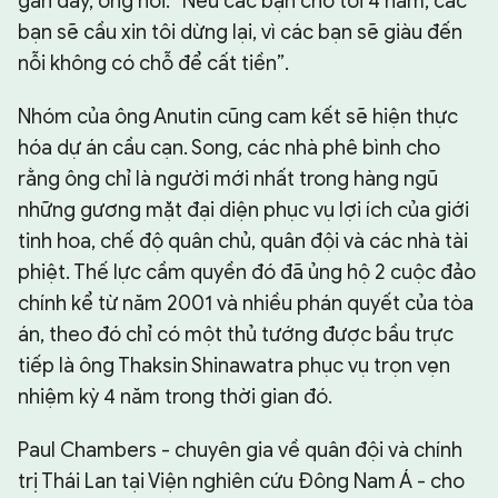
gần đây, ông nói: “Nếu các bạn cho tôi 4 năm, các
bạn sẽ cầu xin tôi dừng lại, vì các bạn sẽ giàu đến
nỗi không có chỗ để cất tiền”.
Nhóm của ông Anutin cũng cam kết sẽ hiện thực
hóa dự án cầu cạn. Song, các nhà phê bình cho
rằng ông chỉ là người mới nhất trong hàng ngũ
những gương mặt đại diện phục vụ lợi ích của giới
tinh hoa, chế độ quân chủ, quân đội và các nhà tài
phiệt. Thế lực cầm quyền đó đã ủng hộ 2 cuộc đảo
chính kể từ năm 2001 và nhiều phán quyết của tòa
án, theo đó chỉ có một thủ tướng được bầu trực
tiếp là ông Thaksin Shinawatra phục vụ trọn vẹn
nhiệm kỳ 4 năm trong thời gian đó.
Paul Chambers - chuyên gia về quân đội và chính
trị Thái Lan tại Viện nghiên cứu Đông Nam Á - cho