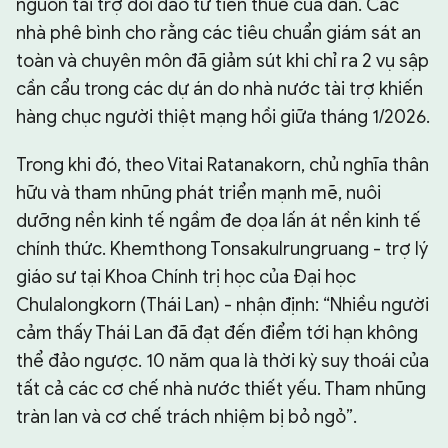
nguồn tài trợ dồi dào từ tiền thuế của dân. Các
nhà phê bình cho rằng các tiêu chuẩn giám sát an
toàn và chuyên môn đã giảm sút khi chỉ ra 2 vụ sập
cần cẩu trong các dự án do nhà nước tài trợ khiến
hàng chục người thiệt mạng hồi giữa tháng 1/2026.
Trong khi đó, theo Vitai Ratanakorn, chủ nghĩa thân
hữu và tham nhũng phát triển mạnh mẽ, nuôi
dưỡng nền kinh tế ngầm đe dọa lấn át nền kinh tế
chính thức. Khemthong Tonsakulrungruang - trợ lý
giáo sư tại Khoa Chính trị học của Đại học
Chulalongkorn (Thái Lan) - nhận định: “Nhiều người
cảm thấy Thái Lan đã đạt đến điểm tới hạn không
thể đảo ngược. 10 năm qua là thời kỳ suy thoái của
tất cả các cơ chế nhà nước thiết yếu. Tham nhũng
tràn lan và cơ chế trách nhiệm bị bỏ ngỏ”.