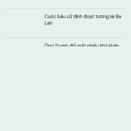
Cuộc bầu cử định đoạt tương lai Ba
Lan
Chia sẻ:
0
Ông Trump đối mặt nhiều khó khăn
Bangladesh trên những bánh xe chao
đảo
Bồ Đào Nha lại đối diện kịch bản
“chính phủ thiểu số”