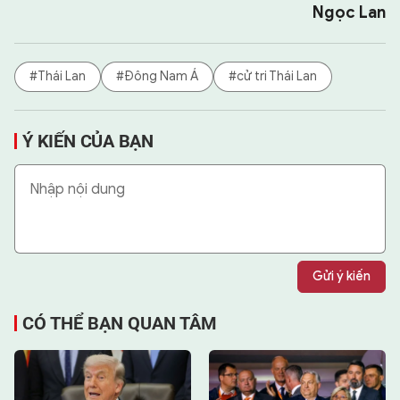
Ngọc Lan
#Thái Lan
#Đông Nam Á
#cử tri Thái Lan
Ý KIẾN CỦA BẠN
Gửi ý kiến
CÓ THỂ BẠN QUAN TÂM