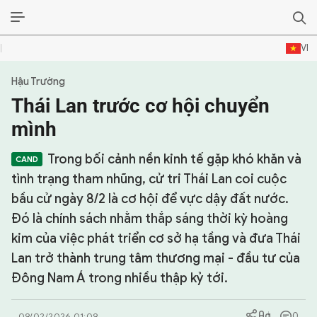
VI
Hậu Trường
SỰ KIỆN & BÌNH LUẬN
Thái Lan trước cơ hội chuyển
HẬU TRƯỜNG
mình
KINH TẾ - VĂN HÓA - THỂ THAO
Trong bối cảnh nền kinh tế gặp khó khăn và
tình trạng tham nhũng, cử tri Thái Lan coi cuộc
HỒ SƠ MẬT
bầu cử ngày 8/2 là cơ hội để vực dậy đất nước.
Đó là chính sách nhằm thắp sáng thời kỳ hoàng
PHÓNG SỰ
kim của việc phát triển cơ sở hạ tầng và đưa Thái
HỒ SƠ INTERPOL
Lan trở thành trung tâm thương mại - đầu tư của
Đông Nam Á trong nhiều thập kỷ tới.
VỤ ÁN NỔI TIẾNG
TƯ LIỆU
0
09/02/2026 01:09