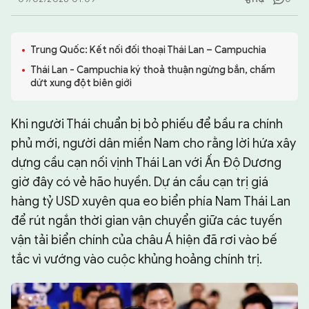
CHUYÊN TRANG
Trung Quốc: Kết nối đối thoại Thái Lan – Campuchia
Thái Lan - Campuchia ký thoả thuận ngừng bắn, chấm
dứt xung đột biên giới
Khi người Thái chuẩn bị bỏ phiếu để bầu ra chính
phủ mới, người dân miền Nam cho rằng lời hứa xây
dựng cầu cạn nối vịnh Thái Lan với Ấn Độ Dương
giờ đây có vẻ hão huyền. Dự án cầu cạn trị giá
hàng tỷ USD xuyên qua eo biển phía Nam Thái Lan
để rút ngắn thời gian vận chuyển giữa các tuyến
vận tải biển chính của châu Á hiện đã rơi vào bế
tắc vì vướng vào cuộc khủng hoảng chính trị.