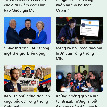
Tiết lộ về cố vấn bí mật
Hungary đã sẵn sàng
của cựu Giám đốc Tình
khép lại “Kỷ nguyên
báo Quốc gia Mỹ
Orbán”
“Giấc mơ châu Âu” trong
Mạng xã hội, “con dao hai
một thế giới biến động
lưỡi” của Tổng thống
Milei
Bạo lực phủ bóng đen lên
Khủng hoảng quyền lực
cuộc bầu cử Tổng thống
tại Brazil: Tương lai bất
Colombia
định của nền dân chủ lớn