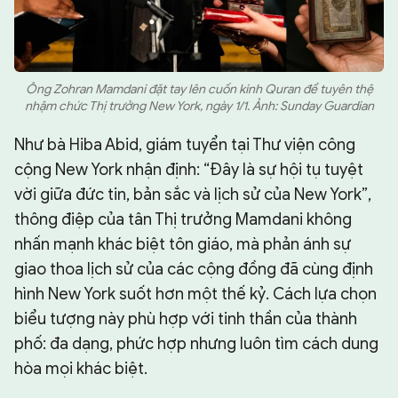
Ông Zohran Mamdani đặt tay lên cuốn kinh Quran để tuyên thệ
nhậm chức Thị trưởng New York, ngày 1/1. Ảnh: Sunday Guardian
Như bà Hiba Abid, giám tuyển tại Thư viện công
cộng New York nhận định: “Đây là sự hội tụ tuyệt
vời giữa đức tin, bản sắc và lịch sử của New York”,
thông điệp của tân Thị trưởng Mamdani không
nhấn mạnh khác biệt tôn giáo, mà phản ánh sự
giao thoa lịch sử của các cộng đồng đã cùng định
hình New York suốt hơn một thế kỷ. Cách lựa chọn
biểu tượng này phù hợp với tinh thần của thành
phố: đa dạng, phức hợp nhưng luôn tìm cách dung
hòa mọi khác biệt.