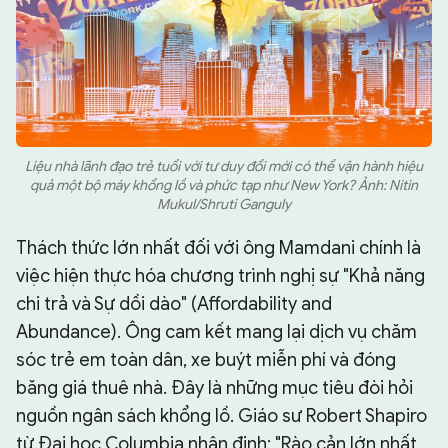
Liệu nhà lãnh đạo trẻ tuổi với tư duy đổi mới có thể vận hành hiệu
quả một bộ máy khổng lồ và phức tạp như New York? Ảnh: Nitin
Mukul/Shruti Ganguly
Thách thức lớn nhất đối với ông Mamdani chính là
việc hiện thực hóa chương trình nghị sự "Khả năng
chi trả và Sự dồi dào" (Affordability and
Abundance). Ông cam kết mang lại dịch vụ chăm
sóc trẻ em toàn dân, xe buýt miễn phí và đóng
băng giá thuê nhà. Đây là những mục tiêu đòi hỏi
nguồn ngân sách khổng lồ. Giáo sư Robert Shapiro
từ Đại học Columbia nhận định: "Rào cản lớn nhất