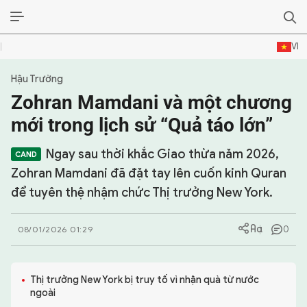
VI
Hậu Trường
SỰ KIỆN & BÌNH LUẬN
Zohran Mamdani và một chương
HẬU TRƯỜNG
mới trong lịch sử “Quả táo lớn”
KINH TẾ - VĂN HÓA - THỂ THAO
Ngay sau thời khắc Giao thừa năm 2026,
Zohran Mamdani đã đặt tay lên cuốn kinh Quran
HỒ SƠ MẬT
để tuyên thệ nhậm chức Thị trưởng New York.
PHÓNG SỰ
0
08/01/2026 01:29
HỒ SƠ INTERPOL
VỤ ÁN NỔI TIẾNG
Thị trưởng New York bị truy tố vì nhận quà từ nước
ngoài
TƯ LIỆU