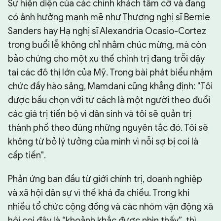
Sự hiện diện của các chính khách tầm cỡ và đang
có ảnh hưởng mạnh mẽ như Thượng nghị sĩ Bernie
Sanders hay Hạ nghị sĩ Alexandria Ocasio-Cortez
trong buổi lễ không chỉ nhằm chúc mừng, mà còn
bảo chứng cho một xu thế chính trị đang trỗi dậy
tại các đô thị lớn của Mỹ. Trong bài phát biểu nhậm
chức đầy hào sảng, Mamdani cũng khẳng định: "Tôi
được bầu chọn với tư cách là một người theo đuổi
các giá trị tiến bộ vì dân sinh và tôi sẽ quản trị
thành phố theo đúng những nguyên tắc đó. Tôi sẽ
không từ bỏ lý tưởng của mình vì nỗi sợ bị coi là
cấp tiến".
Phản ứng ban đầu từ giới chính trị, doanh nghiệp
và xã hội dân sự vì thế khá đa chiều. Trong khi
nhiều tổ chức cộng đồng và các nhóm vận động xã
hội coi đây là “khoảnh khắc được nhìn thấy”, thì