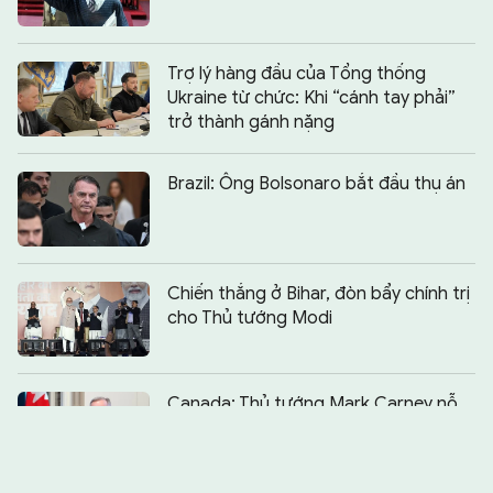
Trợ lý hàng đầu của Tổng thống
Ukraine từ chức: Khi “cánh tay phải”
trở thành gánh nặng
Brazil: Ông Bolsonaro bắt đầu thụ án
Chiến thắng ở Bihar, đòn bẩy chính trị
cho Thủ tướng Modi
Chia sẻ:
0
Canada: Thủ tướng Mark Carney nỗ
lực vượt qua khó khăn