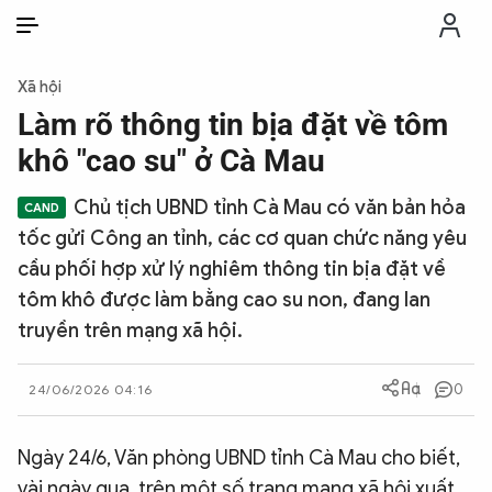
VI
VI
EN
Xã hội
THỜI SỰ
Làm rõ thông tin bịa đặt về tôm
khô "cao su" ở Cà Mau
CHỐNG DIỄN BIẾN HÒA BÌNH
Chủ tịch UBND tỉnh Cà Mau có văn bản hỏa
tốc gửi Công an tỉnh, các cơ quan chức năng yêu
CÔNG AN TRONG LÒNG DÂN
cầu phối hợp xử lý nghiêm thông tin bịa đặt về
tôm khô được làm bằng cao su non, đang lan
XÃ HỘI
truyền trên mạng xã hội.
PHÁP LUẬT
0
24/06/2026 04:16
CÔNG NGHỆ
Ngày 24/6, Văn phòng UBND tỉnh Cà Mau cho biết,
vài ngày qua, trên một số trang mạng xã hội xuất