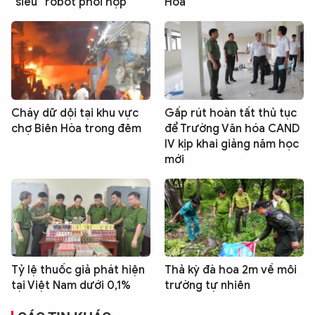
“siêu” robot phối hợp
Hòa
Cháy dữ dội tại khu vực
Gấp rút hoàn tất thủ tục
chợ Biên Hòa trong đêm
để Trường Văn hóa CAND
IV kịp khai giảng năm học
mới
Tỷ lệ thuốc giả phát hiện
Thả kỳ đà hoa 2m về môi
tại Việt Nam dưới 0,1%
trường tự nhiên