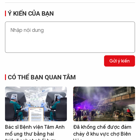
Ý KIẾN CỦA BẠN
Gửi ý kiến
CÓ THỂ BẠN QUAN TÂM
Bác sĩ Bệnh viện Tâm Anh
Đã khống chế được đám
mổ ung thư bằng hai
cháy ở khu vực chợ Biên