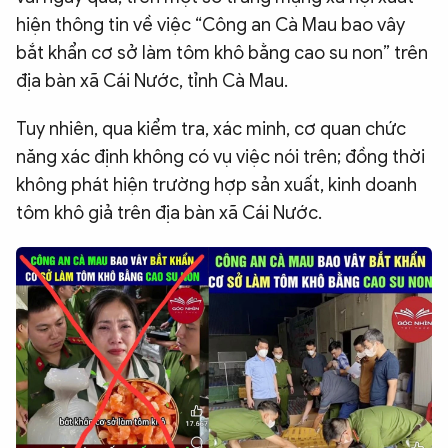
hiện thông tin về việc “Công an Cà Mau bao vây
QUỐC TẾ
bắt khẩn cơ sở làm tôm khô bằng cao su non” trên
địa bàn xã Cái Nước, tỉnh Cà Mau.
VĂN HÓA - THỂ THAO
Tuy nhiên, qua kiểm tra, xác minh, cơ quan chức
BẠN ĐỌC & CAND
năng xác định không có vụ việc nói trên; đồng thời
không phát hiện trường hợp sản xuất, kinh doanh
tôm khô giả trên địa bàn xã Cái Nước.
ĐA PHƯƠNG TIỆN
eMagazine
Podcast
Video
Ảnh
Infographic
Chuyên trang
An ninh thế giới
Văn nghệ Công an
Chuyên đề