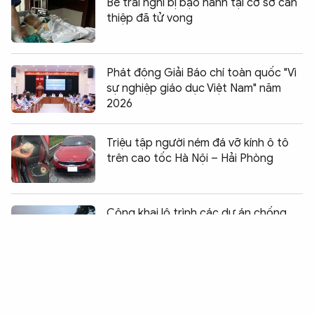
Bé trai nghi bị bạo hành tại cơ sở can
thiệp đã tử vong
Phát động Giải Báo chí toàn quốc "Vì
sự nghiệp giáo dục Việt Nam" năm
2026
Triệu tập người ném đá vỡ kính ô tô
trên cao tốc Hà Nội – Hải Phòng
Chia sẻ:
0
Công khai lộ trình các dự án chống
ngập để người dân cùng giám sát
Tôn vinh những thanh niên khuyết tật
vươn lên trong cuộc sống