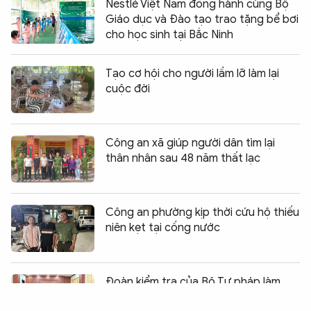
Nestlé Việt Nam đồng hành cùng Bộ
Giáo dục và Đào tạo trao tặng bể bơi
cho học sinh tại Bắc Ninh
Tạo cơ hội cho người lầm lỡ làm lại
cuộc đời
Công an xã giúp người dân tìm lại
thân nhân sau 48 năm thất lạc
Công an phường kịp thời cứu hộ thiếu
niên kẹt tại cống nước
Chia sẻ:
0
Đoàn kiểm tra của Bộ Tư pháp làm
việc tại Hưng Yên về công tác đăng ký