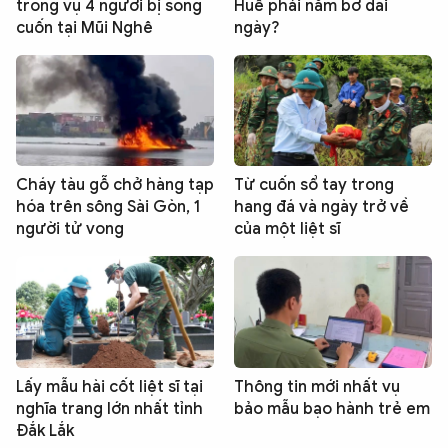
trong vụ 4 người bị sóng
Huế phải nằm bờ dài
cuốn tại Mũi Nghê
ngày?
Cháy tàu gỗ chở hàng tạp
Từ cuốn sổ tay trong
hóa trên sông Sài Gòn, 1
hang đá và ngày trở về
người tử vong
của một liệt sĩ
Lấy mẫu hài cốt liệt sĩ tại
Thông tin mới nhất vụ
nghĩa trang lớn nhất tỉnh
bảo mẫu bạo hành trẻ em
Đắk Lắk