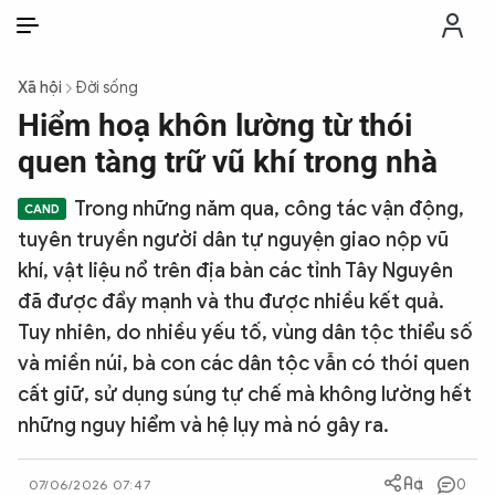
VI
VI
EN
Xã hội
Đời sống
THỜI SỰ
Hiểm hoạ khôn lường từ thói
quen tàng trữ vũ khí trong nhà
CHỐNG DIỄN BIẾN HÒA BÌNH
Trong những năm qua, công tác vận động,
tuyên truyền người dân tự nguyện giao nộp vũ
CÔNG AN TRONG LÒNG DÂN
khí, vật liệu nổ trên địa bàn các tỉnh Tây Nguyên
đã được đẩy mạnh và thu được nhiều kết quả.
XÃ HỘI
Tuy nhiên, do nhiều yếu tố, vùng dân tộc thiểu số
và miền núi, bà con các dân tộc vẫn có thói quen
PHÁP LUẬT
cất giữ, sử dụng súng tự chế mà không lường hết
những nguy hiểm và hệ lụy mà nó gây ra.
CÔNG NGHỆ
0
07/06/2026 07:47