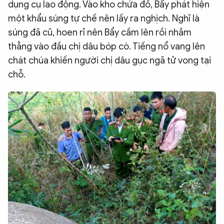
dụng cụ lao động. Vào kho chứa đồ, Bẩy phát hiện
một khẩu súng tự chế nên lấy ra nghịch. Nghĩ là
súng đã cũ, hoen rỉ nên Bẩy cầm lên rồi nhắm
thẳng vào đầu chị dâu bóp cò. Tiếng nổ vang lên
chát chúa khiến người chị dâu gục ngã tử vong tại
chỗ.