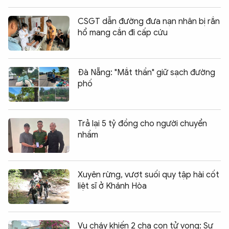
CSGT dẫn đường đưa nạn nhân bị rắn
hổ mang cắn đi cấp cứu
Đà Nẵng: "Mắt thần" giữ sạch đường
phố
Trả lại 5 tỷ đồng cho người chuyển
nhầm
Xuyên rừng, vượt suối quy tập hài cốt
liệt sĩ ở Khánh Hòa
Vụ cháy khiến 2 cha con tử vong: Sự