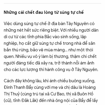
QUỐC TẾ
Những cái chết đau lòng từ súng tự chế
VĂN HÓA - THỂ THAO
Việc dùng súng tự chế ở địa bàn Tây Nguyên có
những nét hết sức riêng biệt. Với nhiều người dân
BẠN ĐỌC & CAND
di cư từ các tỉnh phía Bắc vào sinh sống, lập
nghiệp, họ cất giữ súng tự chế trong nhà để săn
bắn thú rừng, bảo vệ mùa màng… như một thói
ĐA PHƯƠNG TIỆN
quen. Nhiều vụ vô ý làm bị thương, thậm chí chết
eMagazine
Podcast
người đáng tiếc đã xảy ra, trở thành nỗi ám ảnh
Video
Ảnh
cho các lực lượng thi hành công vụ ở Tây Nguyên.
Infographic
Cách đây không lâu, khi ánh chiều buông xuống,
Chuyên trang
An ninh thế giới
Văn nghệ Công an
Đinh Thanh Bẩy cùng với mẹ và chị dâu là Hoàng
Chuyên đề
Thị Thuỷ (cùng trú tại xã Cư Bao, thị xã Buôn Hồ
(cũ), tỉnh Đắk Lắk) đến nhà ông nội của Bẩy để lấy