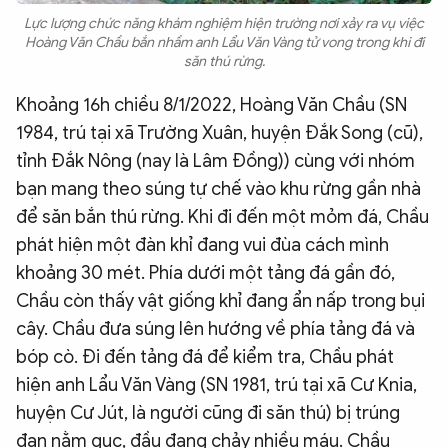
Lực lượng chức năng khám nghiệm hiện trường nơi xảy ra vụ việc
Hoàng Văn Chầu bắn nhầm anh Lẩu Văn Vàng tử vong trong khi đi
săn thú rừng.
Khoảng 16h chiều 8/1/2022, Hoàng Văn Chầu (SN
1984, trú tại xã Trường Xuân, huyện Đắk Song (cũ),
tỉnh Đắk Nông (nay là Lâm Đồng)) cùng với nhóm
bạn mang theo súng tự chế vào khu rừng gần nhà
để săn bắn thú rừng. Khi đi đến một mỏm đá, Chầu
phát hiện một đàn khỉ đang vui đùa cách mình
khoảng 30 mét. Phía dưới một tảng đá gần đó,
Chầu còn thấy vật giống khỉ đang ẩn nấp trong bụi
cây. Chầu đưa súng lên hướng về phía tảng đá và
bóp cò. Đi đến tảng đá để kiểm tra, Chầu phát
hiện anh Lẩu Văn Vàng (SN 1981, trú tại xã Cư Knia,
huyện Cư Jút, là người cũng đi săn thú) bị trúng
đạn nằm gục, đầu đang chảy nhiều máu. Chầu