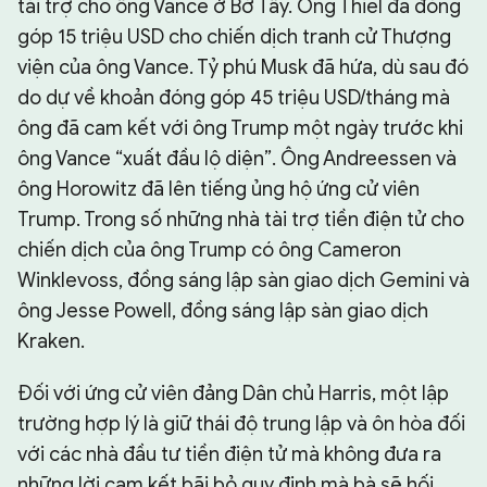
tài trợ cho ông Vance ở Bờ Tây. Ông Thiel đã đóng
góp 15 triệu USD cho chiến dịch tranh cử Thượng
viện của ông Vance. Tỷ phú Musk đã hứa, dù sau đó
do dự về khoản đóng góp 45 triệu USD/tháng mà
ông đã cam kết với ông Trump một ngày trước khi
ông Vance “xuất đầu lộ diện”. Ông Andreessen và
ông Horowitz đã lên tiếng ủng hộ ứng cử viên
Trump. Trong số những nhà tài trợ tiền điện tử cho
chiến dịch của ông Trump có ông Cameron
Winklevoss, đồng sáng lập sàn giao dịch Gemini và
ông Jesse Powell, đồng sáng lập sàn giao dịch
Kraken.
Đối với ứng cử viên đảng Dân chủ Harris, một lập
trường hợp lý là giữ thái độ trung lập và ôn hòa đối
với các nhà đầu tư tiền điện tử mà không đưa ra
những lời cam kết bãi bỏ quy định mà bà sẽ hối