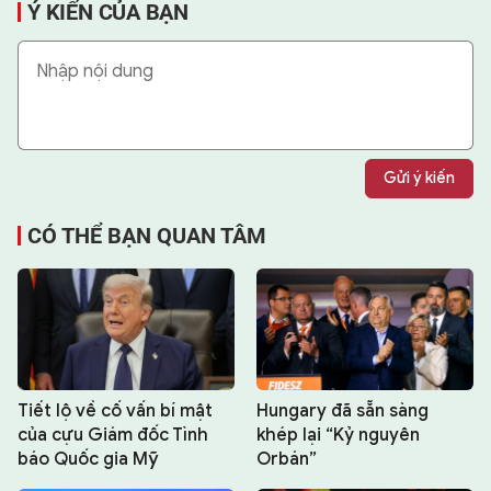
Ý KIẾN CỦA BẠN
Gửi ý kiến
CÓ THỂ BẠN QUAN TÂM
Tiết lộ về cố vấn bí mật
Hungary đã sẵn sàng
của cựu Giám đốc Tình
khép lại “Kỷ nguyên
báo Quốc gia Mỹ
Orbán”