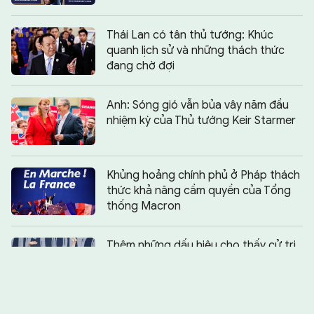
Thái Lan có tân thủ tướng: Khúc
quanh lịch sử và những thách thức
đang chờ đợi
Anh: Sóng gió vẫn bủa vây năm đầu
nhiệm kỳ của Thủ tướng Keir Starmer
Khủng hoảng chính phủ ở Pháp thách
thức khả năng cầm quyền của Tổng
thống Macron
Chia sẻ:
0
Thêm những dấu hiệu cho thấy cử tri
châu Âu ủng hộ cánh hữu