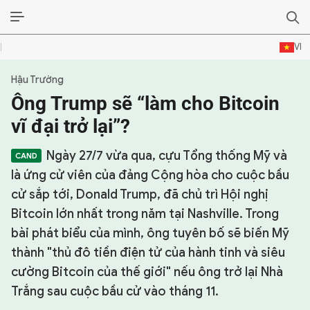
VI
Hậu Trường
SỰ KIỆN & BÌNH LUẬN
Ông Trump sẽ “làm cho Bitcoin
HẬU TRƯỜNG
vĩ đại trở lại”?
KINH TẾ - VĂN HÓA - THỂ THAO
Ngày 27/7 vừa qua, cựu Tổng thống Mỹ và
là ứng cử viên của đảng Cộng hòa cho cuộc bầu
HỒ SƠ MẬT
cử sắp tới, Donald Trump, đã chủ trì Hội nghị
Bitcoin lớn nhất trong năm tại Nashville. Trong
PHÓNG SỰ
bài phát biểu của mình, ông tuyên bố sẽ biến Mỹ
HỒ SƠ INTERPOL
thành "thủ đô tiền điện tử của hành tinh và siêu
cường Bitcoin của thế giới" nếu ông trở lại Nhà
VỤ ÁN NỔI TIẾNG
Trắng sau cuộc bầu cử vào tháng 11.
TƯ LIỆU