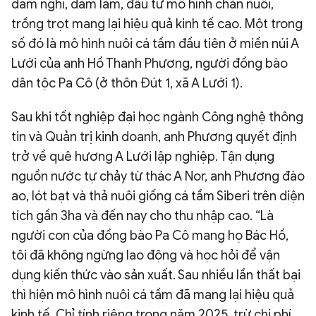
dám nghĩ, dám làm, đầu tư mô hình chăn nuôi,
trồng trọt mang lại hiệu quả kinh tế cao. Một trong
số đó là mô hình nuôi cá tầm đầu tiên ở miền núi A
Lưới của anh Hồ Thanh Phương, người đồng bào
dân tộc Pa Cô (ở thôn Đút 1, xã A Lưới 1).
Sau khi tốt nghiệp đại học ngành Công nghệ thông
tin và Quản trị kinh doanh, anh Phương quyết định
trở về quê hương A Lưới lập nghiệp. Tận dụng
nguồn nước tự chảy từ thác A Nor, anh Phương đào
ao, lót bạt và thả nuôi giống cá tầm Siberi trên diện
tích gần 3ha và đến nay cho thu nhập cao. “Là
người con của đồng bào Pa Cô mang họ Bác Hồ,
tôi đã không ngừng lao động và học hỏi để vận
dụng kiến thức vào sản xuất. Sau nhiều lần thất bại
thì hiện mô hình nuôi cá tầm đã mang lại hiệu quả
kinh tế. Chỉ tính riêng trong năm 2025, trừ chi phí,