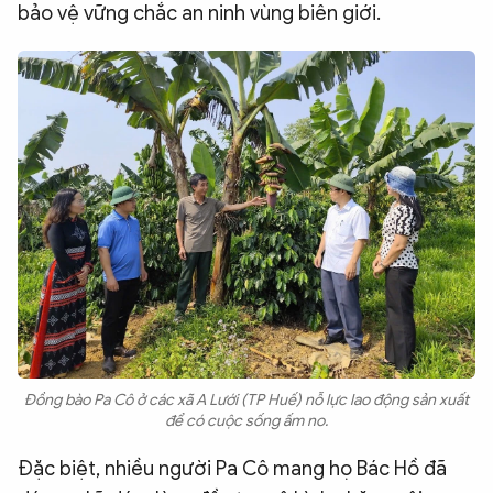
bảo vệ vững chắc an ninh vùng biên giới.
Đồng bào Pa Cô ở các xã A Lưới (TP Huế) nỗ lực lao động sản xuất
để có cuộc sống ấm no.
Đặc biệt, nhiều người Pa Cô mang họ Bác Hồ đã