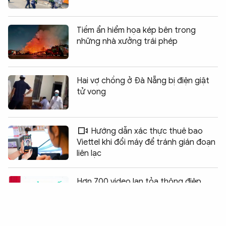
Tiềm ẩn hiểm họa kép bên trong
những nhà xưởng trái phép
Hai vợ chồng ở Đà Nẵng bị điện giật
tử vong
Hướng dẫn xác thực thuê bao
Viettel khi đổi máy để tránh gián đoạn
liên lạc
Chia sẻ:
0
Hơn 700 video lan tỏa thông điệp
sống xanh từ giới trẻ Việt Nam