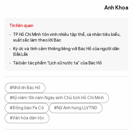
Anh Khoa
Tin liên quan
TP Hồ Chí Minh tôn vinh nhiều tập thể, cá nhân tiêu biểu,
xuất sắc làm theo lời Bác
Ký ức và tình cảm thiêng liêng với Bác Hồ của người dân
Đắk Lắk
Tái bản tác phẩm “Lịch sử nước ta” của Bác Hồ
#Nhớ ơn Bác Hồ
#Kỷ niệm 136 năm Ngày sinh Chủ tịch Hồ Chí Minh
#Đồng bào Pa Cô
#Nữ Anh hùng LLVTND
#Văn hóa dân tộc