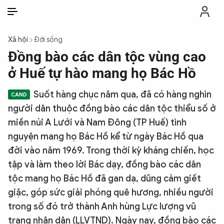
VI
VI
EN
Xã hội
Đời sống
THỜI SỰ
Đồng bào các dân tộc vùng cao
ở Huế tự hào mang họ Bác Hồ
CHỐNG DIỄN BIẾN HÒA BÌNH
Suốt hàng chục năm qua, đã có hàng nghìn
người dân thuộc đồng bào các dân tộc thiểu số ở
CÔNG AN TRONG LÒNG DÂN
miền núi A Lưới và Nam Đông (TP Huế) tình
nguyện mang họ Bác Hồ kể từ ngày Bác Hồ qua
XÃ HỘI
đời vào năm 1969. Trong thời kỳ kháng chiến, học
tập và làm theo lời Bác dạy, đồng bào các dân
PHÁP LUẬT
tộc mang họ Bác Hồ đã gan dạ, dũng cảm giết
giặc, góp sức giải phóng quê hương, nhiều người
CÔNG NGHỆ
trong số đó trở thành Anh hùng Lực lượng vũ
trang nhân dân (LLVTND). Ngày nay, đồng bào các