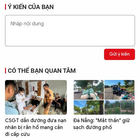
Ý KIẾN CỦA BẠN
Gửi ý kiến
CÓ THỂ BẠN QUAN TÂM
CSGT dẫn đường đưa nạn
Đà Nẵng: "Mắt thần" giữ
nhân bị rắn hổ mang cắn
sạch đường phố
đi cấp cứu