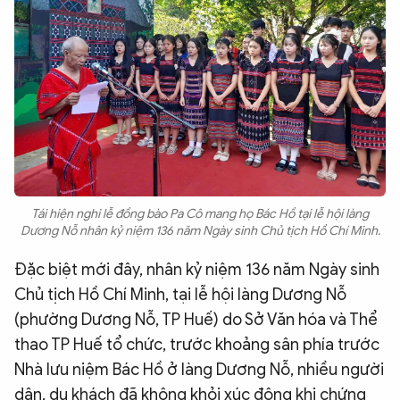
Tái hiện nghi lễ đồng bào Pa Cô mang họ Bác Hồ tại lễ hội làng
Dương Nỗ nhân kỷ niệm 136 năm Ngày sinh Chủ tịch Hồ Chí Minh.
Đặc biệt mới đây, nhân kỷ niệm 136 năm Ngày sinh
Chủ tịch Hồ Chí Minh, tại lễ hội làng Dương Nỗ
(phường Dương Nỗ, TP Huế) do Sở Văn hóa và Thể
thao TP Huế tổ chức, trước khoảng sân phía trước
Nhà lưu niệm Bác Hồ ở làng Dương Nỗ, nhiều người
dân, du khách đã không khỏi xúc động khi chứng