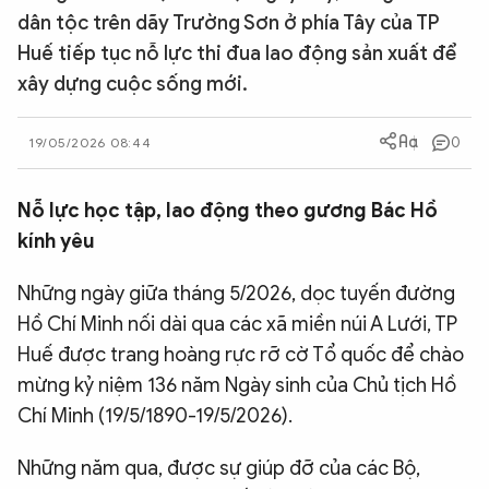
dân tộc trên dãy Trường Sơn ở phía Tây của TP
QUỐC TẾ
Huế tiếp tục nỗ lực thi đua lao động sản xuất để
xây dựng cuộc sống mới.
VĂN HÓA - THỂ THAO
0
19/05/2026 08:44
BẠN ĐỌC & CAND
Nỗ lực học tập, lao động theo gương Bác Hồ
ĐA PHƯƠNG TIỆN
kính yêu
eMagazine
Podcast
Những ngày giữa tháng 5/2026, dọc tuyến đường
Video
Ảnh
Hồ Chí Minh nối dài qua các xã miền núi A Lưới, TP
Huế được trang hoàng rực rỡ cờ Tổ quốc để chào
Infographic
mừng kỷ niệm 136 năm Ngày sinh của Chủ tịch Hồ
Chuyên trang
An ninh thế giới
Văn nghệ Công an
Chí Minh (19/5/1890-19/5/2026).
Chuyên đề
Những năm qua, được sự giúp đỡ của các Bộ,