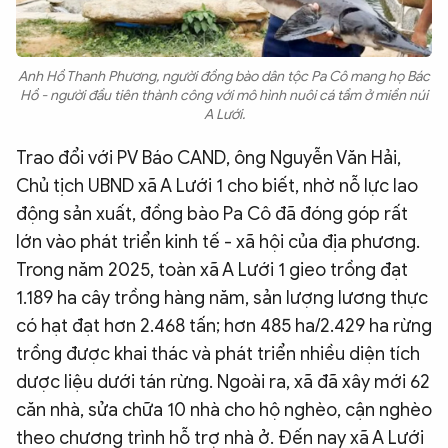
Anh Hồ Thanh Phương, người đồng bào dân tộc Pa Cô mang họ Bác
Hồ - người đầu tiên thành công với mô hình nuôi cá tầm ở miền núi
A Lưới.
Trao đổi với PV Báo CAND, ông Nguyễn Văn Hải,
Chủ tịch UBND xã A Lưới 1 cho biết, nhờ nỗ lực lao
động sản xuất, đồng bào Pa Cô đã đóng góp rất
lớn vào phát triển kinh tế - xã hội của địa phương.
Trong năm 2025, toàn xã A Lưới 1 gieo trồng đạt
1.189 ha cây trồng hàng năm, sản lượng lương thực
có hạt đạt hơn 2.468 tấn; hơn 485 ha/2.429 ha rừng
trồng được khai thác và phát triển nhiều diện tích
dược liệu dưới tán rừng. Ngoài ra, xã đã xây mới 62
căn nhà, sửa chữa 10 nhà cho hộ nghèo, cận nghèo
theo chương trình hỗ trợ nhà ở. Đến nay xã A Lưới