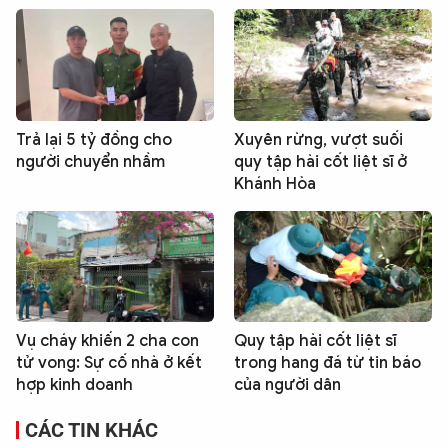
Trả lại 5 tỷ đồng cho
Xuyên rừng, vượt suối
người chuyển nhầm
quy tập hài cốt liệt sĩ ở
Khánh Hòa
Vụ cháy khiến 2 cha con
Quy tập hài cốt liệt sĩ
tử vong: Sự cố nhà ở kết
trong hang đá từ tin báo
hợp kinh doanh
của người dân
CÁC TIN KHÁC