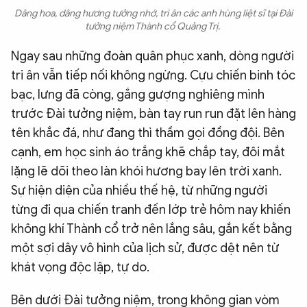
Dâng hoa, dâng hương tưởng nhớ, tri ân các anh hùng liệt sĩ tại Đài
tưởng niệm Thành cổ Quảng Trị.
Ngay sau những đoàn quân phục xanh, dòng người
tri ân vẫn tiếp nối không ngừng. Cựu chiến binh tóc
bạc, lưng đã còng, gắng gượng nghiêng mình
trước Đài tưởng niệm, bàn tay run run đặt lên hàng
tên khắc đá, như đang thì thầm gọi đồng đội. Bên
cạnh, em học sinh áo trắng khẽ chắp tay, đôi mắt
lặng lẽ dõi theo làn khói hương bay lên trời xanh.
Sự hiện diện của nhiều thế hệ, từ những người
từng đi qua chiến tranh đến lớp trẻ hôm nay khiến
không khí Thành cổ trở nên lắng sâu, gắn kết bằng
một sợi dây vô hình của lịch sử, được dệt nên từ
khát vọng độc lập, tự do.
Bên dưới Đài tưởng niệm, trong không gian vòm