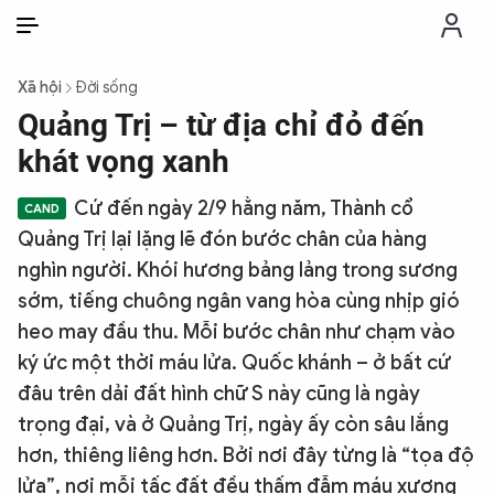
VI
VI
EN
Xã hội
Đời sống
THỜI SỰ
Quảng Trị – từ địa chỉ đỏ đến
khát vọng xanh
CHỐNG DIỄN BIẾN HÒA BÌNH
Cứ đến ngày 2/9 hằng năm, Thành cổ
Quảng Trị lại lặng lẽ đón bước chân của hàng
CÔNG AN TRONG LÒNG DÂN
nghìn người. Khói hương bảng lảng trong sương
sớm, tiếng chuông ngân vang hòa cùng nhịp gió
XÃ HỘI
heo may đầu thu. Mỗi bước chân như chạm vào
ký ức một thời máu lửa. Quốc khánh – ở bất cứ
PHÁP LUẬT
đâu trên dải đất hình chữ S này cũng là ngày
trọng đại, và ở Quảng Trị, ngày ấy còn sâu lắng
CÔNG NGHỆ
hơn, thiêng liêng hơn. Bởi nơi đây từng là “tọa độ
lửa”, nơi mỗi tấc đất đều thấm đẫm máu xương