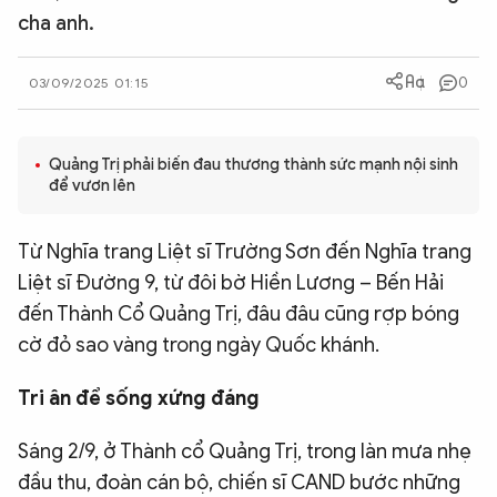
cha anh.
QUỐC TẾ
0
03/09/2025 01:15
VĂN HÓA - THỂ THAO
BẠN ĐỌC & CAND
Quảng Trị phải biến đau thương thành sức mạnh nội sinh
để vươn lên
ĐA PHƯƠNG TIỆN
Từ Nghĩa trang Liệt sĩ Trường Sơn đến Nghĩa trang
eMagazine
Podcast
Liệt sĩ Đường 9, từ đôi bờ Hiền Lương – Bến Hải
đến Thành Cổ Quảng Trị, đâu đâu cũng rợp bóng
Video
Ảnh
cờ đỏ sao vàng trong ngày Quốc khánh.
Infographic
Tri ân để sống xứng đáng
Chuyên trang
An ninh thế giới
Văn nghệ Công an
Chuyên đề
Sáng 2/9, ở Thành cổ Quảng Trị, trong làn mưa nhẹ
đầu thu, đoàn cán bộ, chiến sĩ CAND bước những