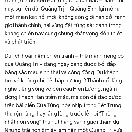
tranh, đôi bờ Bến Hải từng chia cắt Bắc – Nam, thì
nay, sự liền dải Quảng Trị – Quảng Bình lại mở ra
một miền kết nối mới: không còn giới hạn bởi ranh
giới hành chính, hai vùng đất từng sát cánh trong
kháng chiến nay cùng chung khát vọng kiến thiết
và phát triển.
Du lịch hoài niệm chiến tranh – thế mạnh riêng có
của Quảng Trị – đang ngày càng được bồi đắp
bằng sắc màu sinh thái và cộng đồng. Du khách
tìm về không chỉ để thắp hương ở Thành cổ, lắng
nghe tiếng sóng vỗ bên cầu Hiền Lương, ngắm
dòng Thạch Hãn trầm mặc, mà còn để dạo bước
trên bãi biển Cửa Tùng, hòa nhịp trong Tết Trung
thu rộn ràng, hay lắng lòng trước lễ hội “Thống
nhất non sông” thu hút hàng vạn người tham dự.
Những trải nghiệm ấy làm nên một Quảng Trị vừa