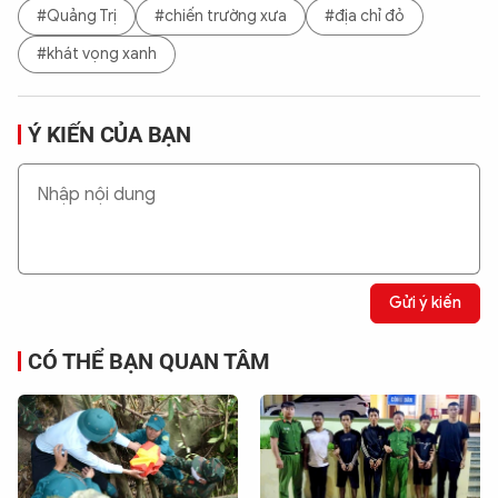
#Quảng Trị
#chiến trường xưa
#địa chỉ đỏ
#khát vọng xanh
Ý KIẾN CỦA BẠN
Gửi ý kiến
CÓ THỂ BẠN QUAN TÂM