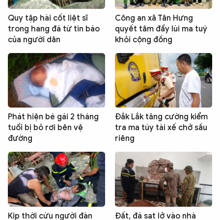
Quy tập hài cốt liệt sĩ
Công an xã Tân Hưng
trong hang đá từ tin báo
quyết tâm đẩy lùi ma tuý
của người dân
khỏi cộng đồng
Phát hiện bé gái 2 tháng
Đắk Lắk tăng cường kiểm
tuổi bị bỏ rơi bên vệ
tra ma túy tài xế chở sầu
đường
riêng
Kịp thời cứu người đàn
Đất, đá sạt lở vào nhà