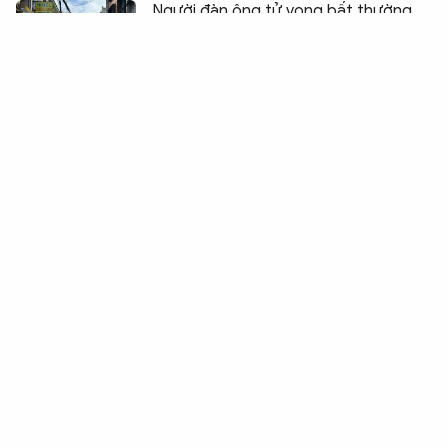
Người đàn ông tử vong bất thường
trong khu nhà trọ 3 tầng
Đà Nẵng đẩy nhanh chiến dịch tìm
kiếm, xác định danh tính liệt sĩ
“Câu lạc bộ hoàn lương” điểm tựa
đưa người lầm lỗi trở lại với xã hội
Cần Thơ: Họp mặt, tri ân cán bộ công
đoàn qua các thời kỳ
Làm rõ nguyên nhân thuyền viên tử
vong trên tàu cá