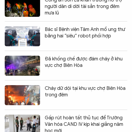
Công an Sơn La khẩn trương hỗ trợ
người dân di dời tài sản trong đêm
mưa lũ
Bác sĩ Bệnh viện Tâm Anh mổ ung thư
bằng hai “siêu” robot phối hợp
Đã khống chế được đám cháy ở khu
vực chợ Biên Hòa
Cháy dữ dội tại khu vực chợ Biên Hòa
trong đêm
Gấp rút hoàn tất thủ tục để Trường
Văn hóa CAND IV kịp khai giảng năm
học mới