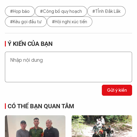
#Họp báo
#Công bố quy hoạch
#TỈnh Đắk Lắk
#Kêu gọi đầu tư
#Hội nghị xúc tiến
Ý KIẾN CỦA BẠN
Gửi ý kiến
CÓ THỂ BẠN QUAN TÂM