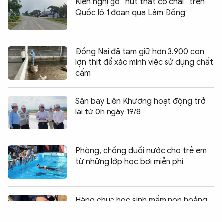
Kiến nghị gỡ “nút thắt cổ chai” trên
Quốc lộ 1 đoạn qua Lâm Đồng
Đồng Nai đã tạm giữ hơn 3.900 con
lợn thịt để xác minh việc sử dụng chất
cấm
Sân bay Liên Khương hoạt động trở
lại từ 0h ngày 19/8
Phòng, chống đuối nước cho trẻ em
từ những lớp học bơi miễn phí
Chia sẻ:
0
Hàng chục học sinh mầm non hoảng
hốt vì bị rắn bò vào trường đe dọa