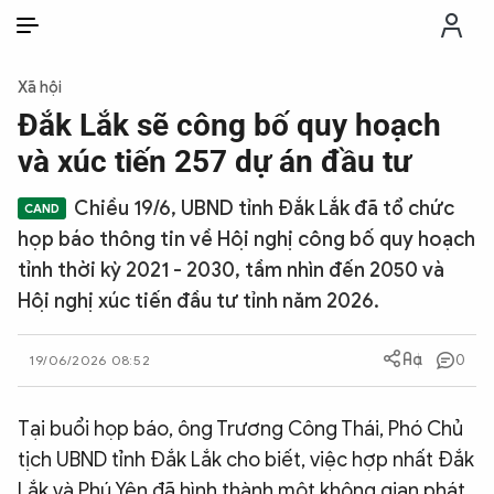
VI
VI
EN
Xã hội
THỜI SỰ
Đắk Lắk sẽ công bố quy hoạch
và xúc tiến 257 dự án đầu tư
CHỐNG DIỄN BIẾN HÒA BÌNH
Chiều 19/6, UBND tỉnh Đắk Lắk đã tổ chức
họp báo thông tin về Hội nghị công bố quy hoạch
CÔNG AN TRONG LÒNG DÂN
tỉnh thời kỳ 2021 - 2030, tầm nhìn đến 2050 và
Hội nghị xúc tiến đầu tư tỉnh năm 2026.
XÃ HỘI
0
19/06/2026 08:52
PHÁP LUẬT
Tại buổi họp báo, ông Trương Công Thái, Phó Chủ
CÔNG NGHỆ
tịch UBND tỉnh Đắk Lắk cho biết, việc hợp nhất Đắk
Lắk và Phú Yên đã hình thành một không gian phát