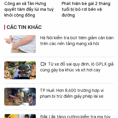
Công an xã Tân Hưng
Phát hiện bé gái 2 tháng
quyết tâm đẩy lùi ma tuý
tuổi bị bỏ rơi bên vệ
khỏi cộng đồng
đường
CÁC TIN KHÁC
Hà Nội kiểm tra bút tiêm giảm cân bán
trên các nền tảng mạng xã hội
Từ xe đỗ sai quy định, lộ GPLX giả
cùng gậy ba khúc và xịt hơi cay
TP Huế: Hơn 8.600 trường hợp vi
phạm bị trừ điểm giấy phép lái xe
Đắk Lắk tăng cường kiểm tra ma túy