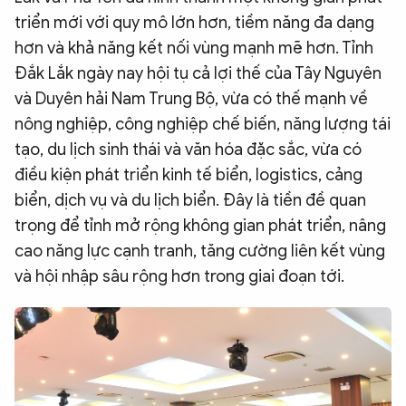
triển mới với quy mô lớn hơn, tiềm năng đa dạng
QUỐC TẾ
hơn và khả năng kết nối vùng mạnh mẽ hơn. Tỉnh
Đắk Lắk ngày nay hội tụ cả lợi thế của Tây Nguyên
VĂN HÓA - THỂ THAO
và Duyên hải Nam Trung Bộ, vừa có thế mạnh về
nông nghiệp, công nghiệp chế biến, năng lượng tái
BẠN ĐỌC & CAND
tạo, du lịch sinh thái và văn hóa đặc sắc, vừa có
điều kiện phát triển kinh tế biển, logistics, cảng
ĐA PHƯƠNG TIỆN
biển, dịch vụ và du lịch biển. Đây là tiền đề quan
eMagazine
Podcast
trọng để tỉnh mở rộng không gian phát triển, nâng
cao năng lực cạnh tranh, tăng cường liên kết vùng
Video
Ảnh
và hội nhập sâu rộng hơn trong giai đoạn tới.
Infographic
Chuyên trang
An ninh thế giới
Văn nghệ Công an
Chuyên đề