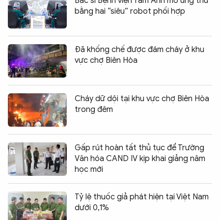
Bác sĩ Bệnh viện Tâm Anh mổ ung thư
bằng hai “siêu” robot phối hợp
Đã khống chế được đám cháy ở khu
vực chợ Biên Hòa
Cháy dữ dội tại khu vực chợ Biên Hòa
trong đêm
Gấp rút hoàn tất thủ tục để Trường
Văn hóa CAND IV kịp khai giảng năm
học mới
Tỷ lệ thuốc giả phát hiện tại Việt Nam
dưới 0,1%