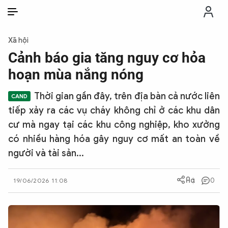
VI
VI
EN
Xã hội
THỜI SỰ
Cảnh báo gia tăng nguy cơ hỏa
hoạn mùa nắng nóng
CHỐNG DIỄN BIẾN HÒA BÌNH
Thời gian gần đây, trên địa bàn cả nước liên
tiếp xảy ra các vụ cháy không chỉ ở các khu dân
CÔNG AN TRONG LÒNG DÂN
cư mà ngay tại các khu công nghiệp, kho xưởng
có nhiều hàng hóa gây nguy cơ mất an toàn về
XÃ HỘI
người và tài sản...
PHÁP LUẬT
0
19/06/2026 11:08
CÔNG NGHỆ