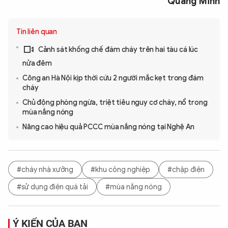
Quang Minh
Tin liên quan
Cảnh sát khống chế đám cháy trên hai tàu cá lúc
nửa đêm
Công an Hà Nội kịp thời cứu 2 người mắc kẹt trong đám
cháy
Chủ động phòng ngừa, triệt tiêu nguy cơ cháy, nổ trong
mùa nắng nóng
Nâng cao hiệu quả PCCC mùa nắng nóng tại Nghệ An
#cháy nhà xưởng
#khu công nghiệp
#chập điện
#sử dụng điện quá tải
#mùa nắng nóng
Ý KIẾN CỦA BẠN