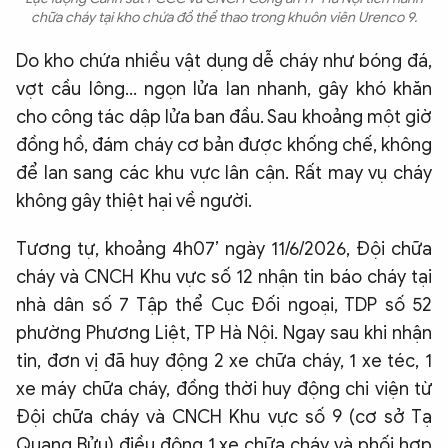
chữa cháy tại kho chứa đồ thể thao trong khuôn viên Urenco 9.
Do kho chứa nhiều vật dụng dễ cháy như bóng đá,
vợt cầu lông… ngọn lửa lan nhanh, gây khó khăn
cho công tác dập lửa ban đầu. Sau khoảng một giờ
đồng hồ, đám cháy cơ bản được khống chế, không
để lan sang các khu vực lân cận. Rất may vụ cháy
không gây thiệt hại về người.
Tương tự, khoảng 4h07’ ngày 11/6/2026, Đội chữa
cháy và CNCH Khu vực số 12 nhận tin báo cháy tại
nhà dân số 7 Tập thể Cục Đối ngoại, TDP số 52
phường Phương Liệt, TP Hà Nội. Ngay sau khi nhận
tin, đơn vị đã huy động 2 xe chữa cháy, 1 xe téc, 1
xe máy chữa cháy, đồng thời huy động chi viện từ
Đội chữa cháy và CNCH Khu vực số 9 (cơ sở Tạ
Quang Bửu) điều động 1 xe chữa cháy và phối hợp