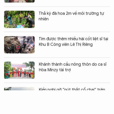
Thả kỳ đà hoa 2m về môi trường tự
nhiên
Tìm được thêm nhiều hài cốt liệt sĩ tại
Khu B Công viên Lê Thị Riêng
Khánh thành cầu nông thôn do ca sĩ
Hòa Minzy tài trợ
Chia sẻ:
0
Kiến nghị gỡ “nút thắt cổ chai” trên
Quốc lộ 1 đoạn qua Lâm Đồng