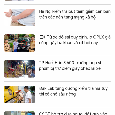
Hà Nội kiểm tra bút tiêm giảm cân bán
trên các nền tảng mạng xã hội
Từ xe đỗ sai quy định, lộ GPLX giả
cùng gậy ba khúc và xịt hơi cay
TP Huế: Hơn 8.600 trường hợp vi
phạm bị trừ điểm giấy phép lái xe
Đắk Lắk tăng cường kiểm tra ma túy
tài xế chở sầu riêng
CSGT hỗ trợ đưa người đột quỵ vào