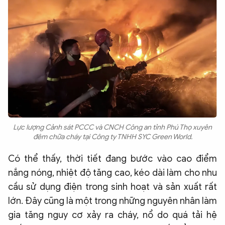
QUỐC TẾ
VĂN HÓA - THỂ THAO
BẠN ĐỌC & CAND
ĐA PHƯƠNG TIỆN
eMagazine
Podcast
Lực lượng Cảnh sát PCCC và CNCH Công an tỉnh Phú Thọ xuyên
đêm chữa cháy tại Công ty TNHH SYC Green World.
Video
Ảnh
Có thể thấy, thời tiết đang bước vào cao điểm
Infographic
nắng nóng, nhiệt độ tăng cao, kéo dài làm cho nhu
Chuyên trang
An ninh thế giới
Văn nghệ Công an
cầu sử dụng điện trong sinh hoạt và sản xuất rất
Chuyên đề
lớn. Đây cũng là một trong những nguyên nhân làm
gia tăng nguy cơ xảy ra cháy, nổ do quá tải hệ