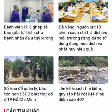
Bệnh viện 19-8 ghép tế
Đà Nẵng: Nguồn lực từ
bào gốc tự thân cho
chính sách chi trả dịch vụ
bệnh nhân đa u tuỷ xương
môi trường rừng được sử
dụng đúng mục đích và
phát huy hiệu quả
Số hoá để quản lý, bảo
Lên kế hoạch tìm kiếm,
tồn hơn 1.500 biệt thự cổ
quy tập hài cốt liệt sĩ tại
ở TP Hồ Chí Minh
điểm cao 407
CÁC TIN KHÁC