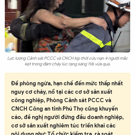
Lực lượng Cảnh sát PCCC và CNCH kịp thời cứu nạn 4 người mắc
kẹt trong đám cháy lúc rạng sáng 11/6 vừa qua.
Để phòng ngừa, hạn chế đến mức thấp nhất
nguy cơ cháy, nổ tại các cơ sở sản xuất
công nghiệp, Phòng Cảnh sát PCCC và
CNCH Công an tỉnh Phú Thọ cũng khuyến
cáo, đề nghị người đứng đầu doanh nghiệp,
cơ sở sản xuất nghiêm túc triển khai các
nội dung như: Tổ chức kiểm tra, rà soát