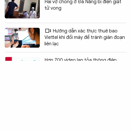
Hai vợ chồng ở Đà Nẵng bị điện giật
tử vong
Hướng dẫn xác thực thuê bao
Viettel khi đổi máy để tránh gián đoạn
liên lạc
Chia sẻ:
0
Hơn 700 video lan tỏa thông điệp
sống xanh từ giới trẻ Việt Nam
Tìm thấy thi thể nạn nhân rơi xuống
sông Đà
Kêu gọi cung cấp thông tin về liệt sĩ
tại Gò Cát - Lái Thiêu