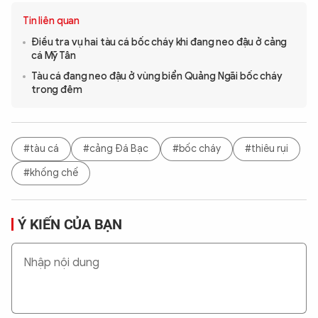
Tin liên quan
Điều tra vụ hai tàu cá bốc cháy khi đang neo đậu ở cảng
cá Mỹ Tân
Tàu cá đang neo đậu ở vùng biển Quảng Ngãi bốc cháy
trong đêm
#tàu cá
#cảng Đá Bạc
#bốc cháy
#thiêu rụi
#khống chế
Ý KIẾN CỦA BẠN