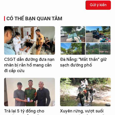
Gửi ý kiến
CÓ THỂ BẠN QUAN TÂM
CSGT dẫn đường đưa nạn
Đà Nẵng: "Mắt thần" giữ
nhân bị rắn hổ mang cắn
sạch đường phố
đi cấp cứu
Trả lại 5 tỷ đồng cho
Xuyên rừng, vượt suối