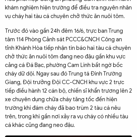
khám nghiệm hiện trường để điều tra nguyên nhân
QUỐC TẾ
vụ cháy hai tàu cá chuyên chở thức ăn nuôi tôm.
VĂN HÓA - THỂ THAO
Trước đó vào gần 24h đêm 16/6, trực ban Trung
tâm 114 Phòng Cảnh sát PCCC&CNCH Công an
BẠN ĐỌC & CAND
tỉnh Khánh Hòa tiếp nhận tin báo hai tàu cá chuyên
chở thức ăn nuôi tôm đang neo đậu gần khu vực
cảng cá Đá Bạc, phường Cam Linh bất ngờ bốc
ĐA PHƯƠNG TIỆN
cháy dữ dội. Ngay sau đó Trung tá Đinh Trường
eMagazine
Podcast
Giang, Đội trưởng Đội CC-CNCH khu vực 2 trực
Video
Ảnh
tiếp điều hành 12 cán bộ, chiến sĩ khẩn trương lên 2
xe chuyên dụng chữa cháy tăng tốc đến hiện
Infographic
trường khi đám cháy đã bao trùm 2 tàu cá nêu
Chuyên trang
An ninh thế giới
Văn nghệ Công an
trên, trong khi gần nơi xảy ra vụ cháy có nhiều tàu
Chuyên đề
cá khác cũng đang neo đậu.