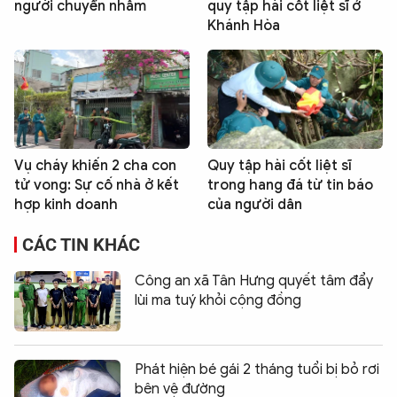
người chuyển nhầm
quy tập hài cốt liệt sĩ ở
Khánh Hòa
Vụ cháy khiến 2 cha con
Quy tập hài cốt liệt sĩ
tử vong: Sự cố nhà ở kết
trong hang đá từ tin báo
hợp kinh doanh
của người dân
CÁC TIN KHÁC
Công an xã Tân Hưng quyết tâm đẩy
lùi ma tuý khỏi cộng đồng
Phát hiện bé gái 2 tháng tuổi bị bỏ rơi
bên vệ đường