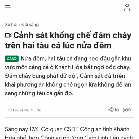
VI
VI
EN
Xã hội
Đời sống
THỜI SỰ
Cảnh sát khống chế đám cháy
trên hai tàu cá lúc nửa đêm
CHỐNG DIỄN BIẾN HÒA BÌNH
Nửa đêm, hai tàu cá đang neo đậu gần khu
vực một cảng cá ở Khánh Hòa bất ngờ bốc cháy.
CÔNG AN TRONG LÒNG DÂN
Đám cháy bùng phát dữ dội, Cảnh sát đã triến
khai phương án khống chế ngọn lửa không để lan
XÃ HỘI
sang những tàu cá gần đó.
PHÁP LUẬT
0
17/06/2026 05:36
CÔNG NGHỆ
Sáng nay 17/6, Cơ quan CSĐT Công an tỉnh Khánh
Hòa phối hợp Công an phường Cam Linh tiến hành