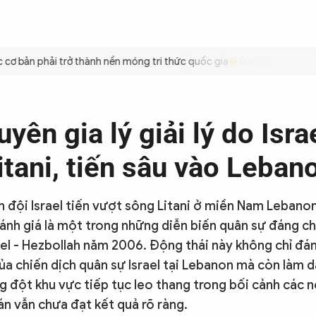
ÌNH
CÔNG AN TRONG LÒNG DÂN
XÃ HỘI
PHÁP LUẬT
QUỐC TẾ
VĂN HÓA - 
ơ bản phải trở thành nền móng tri thức quốc gia
Triệt để tiết kiệm
yên gia lý giải lý do Isra
itani, tiến sâu vào Leban
n đội Israel tiến vượt sông Litani ở miền Nam Leban
đánh giá là một trong những diễn biến quân sự đáng ch
ael - Hezbollah năm 2006. Động thái này không chỉ đá
ủa chiến dịch quân sự Israel tại Lebanon mà còn làm dấ
g đột khu vực tiếp tục leo thang trong bối cảnh các 
n vẫn chưa đạt kết quả rõ ràng.