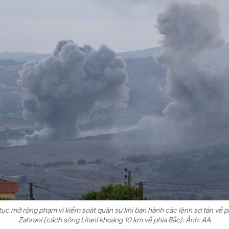
 tục mở rộng phạm vi kiểm soát quân sự khi ban hành các lệnh sơ tán về 
Zahrani (cách sông Litani khoảng 10 km về phía Bắc). Ảnh: AA