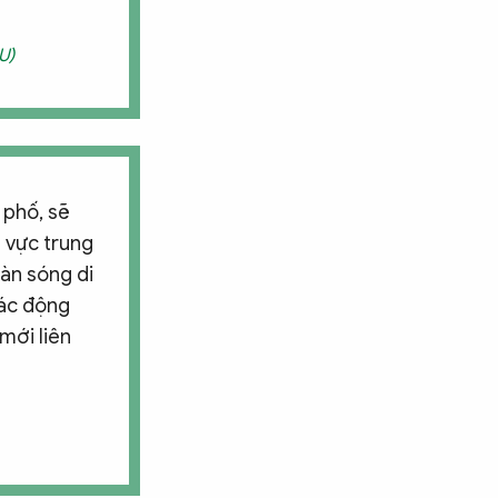
U)
 phố, sẽ
u vực trung
làn sóng di
tác động
mới liên