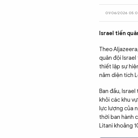
CÔNG NGHỆ
01/06/2026 05:
QUỐC TẾ
Israel tiến qu
Theo Aljazeera,
VĂN HÓA - THỂ THAO
quân đội Israel
thiết lập sự h
BẠN ĐỌC & CAND
năm diện tích 
Ban đầu, Israel
ĐA PHƯƠNG TIỆN
khỏi các khu vự
eMagazine
Podcast
lực lượng của n
thời ban hành 
Video
Ảnh
Litani khoảng 1
Infographic