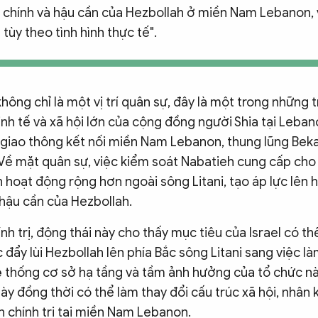
 chính và hậu cần của Hezbollah ở miền Nam Lebanon,
 tùy theo tình hình thực tế".
hông chỉ là một vị trí quân sự, đây là một trong những 
 kinh tế và xã hội lớn của cộng đồng người Shia tại Leba
t giao thông kết nối miền Nam Lebanon, thung lũng Bek
 Về mặt quân sự, việc kiểm soát Nabatieh cung cấp cho 
 hoạt động rộng hơn ngoài sông Litani, tạo áp lực lên 
 hậu cần của Hezbollah.
nh trị, động thái này cho thấy mục tiêu của Israel có th
ệc đẩy lùi Hezbollah lên phía Bắc sông Litani sang việc l
 thống cơ sở hạ tầng và tầm ảnh hưởng của tổ chức nà
này đồng thời có thể làm thay đổi cấu trúc xã hội, nhân
n chính trị tại miền Nam Lebanon.