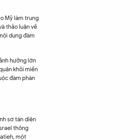
do Mỹ làm trung
và thảo luận về
c nội dung đàm
u ảnh hưởng lớn
 quân khỏi miền
 cuộc đàm phán
nh sơ tán diện
srael thông
batieh, một
Tìm kiếm