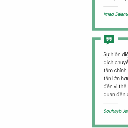
Imad Salame
Sự hiện di
dịch chuyể
tâm chính 
tản lớn hơ
đến vị thế
quan đến 
Souhayb Jaw