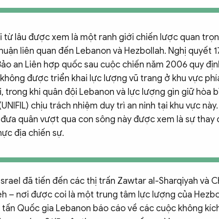
i từ lâu được xem là một ranh giới chiến lược quan trọ
huận liên quan đến Lebanon và Hezbollah. Nghị quyết 1
Bảo an Liên hợp quốc sau cuộc chiến năm 2006 quy địn
không được triển khai lực lượng vũ trang ở khu vực ph
i, trong khi quân đội Lebanon và lực lượng gìn giữ hòa b
NIFIL) chịu trách nhiệm duy trì an ninh tại khu vực này. 
l đưa quân vượt qua con sông này được xem là sự thay 
hực địa chiến sự.
Israel đã tiến đến các thị trấn Zawtar al-Sharqiyah và 
h – nơi được coi là một trung tâm lực lượng của Hezbol
tấn Quốc gia Lebanon báo cáo về các cuộc không kích 