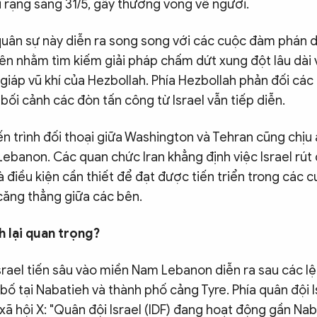
 rạng sáng 31/5, gây thương vong về người.
quân sự này diễn ra song song với các cuộc đàm phán 
ên nhằm tìm kiếm giải pháp chấm dứt xung đột lâu dài 
giáp vũ khí của Hezbollah. Phía Hezbollah phản đối cá
bối cảnh các đòn tấn công từ Israel vẫn tiếp diễn.
iến trình đối thoại giữa Washington và Tehran cũng chị
 Lebanon. Các quan chức Iran khẳng định việc Israel rút
 điều kiện cần thiết để đạt được tiến triển trong các
căng thẳng giữa các bên.
h
lại quan trọng?
srael tiến sâu vào miền Nam Lebanon diễn ra sau các lệ
ố tại Nabatieh và thành phố cảng Tyre. Phía quân đội I
ã hội X: "Quân đội Israel (IDF) đang hoạt động gần Na