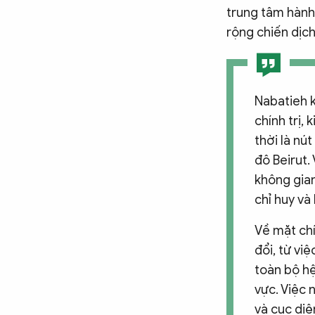
trung tâm hành
rộng chiến dịch
Nabatieh k
chính trị,
thời là nú
đô Beirut.
không gian
chỉ huy và
Về mặt chí
đổi, từ vi
toàn bộ hệ
vực. Việc 
và cục diệ