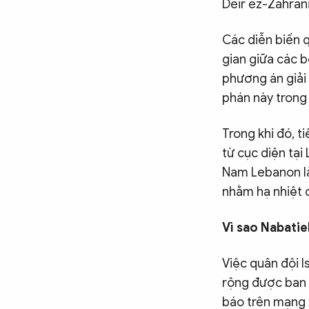
Deir ez-Zahrani
Các diễn biến 
gian giữa các b
phương án giải 
phán này trong 
Trong khi đó, t
từ cục diện tại
Nam Lebanon là
nhằm hạ nhiệt 
Vì
sao
Nabatie
Việc quân đội I
rộng được ban b
báo trên mạng x