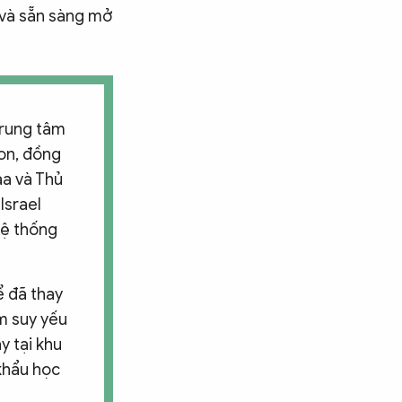
 và sẵn sàng mở
trung tâm
non, đồng
aa và Thủ
Israel
hệ thống
ể đã thay
àm suy yếu
y tại khu
 khẩu học