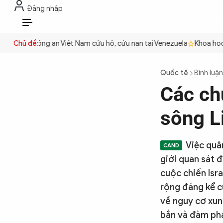
Đăng nhập
THỜI SỰ
CHỐNG DIỄN BIẾN HÒA B
VI
quyền
Chủ đề:
Công an Việt Nam cứu hộ, cứu nạn tại Venezuela
Khoa học c
THỜI SỰ
Quốc tế
Bình luận
Các chu
CHỐNG DIỄN BIẾN HÒA BÌNH
sông L
CÔNG AN TRONG LÒNG DÂN
Việc quâ
giới quan sát 
XÃ HỘI
cuộc chiến Isr
rộng đáng kể c
về nguy cơ xun
PHÁP LUẬT
bắn và đàm phá