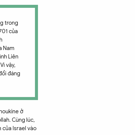
ng trong
701 của
h
ía Nam
ình Liên
Vì vậy,
đổi đáng
Choukine ở
lah. Cùng lúc,
của Israel vào