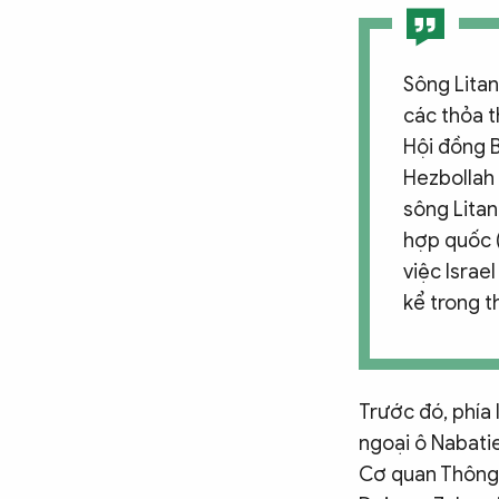
Sông Litan
các thỏa t
Hội đồng 
Hezbollah 
sông Litan
hợp quốc (U
việc Israe
kể trong t
Trước đó, phía 
ngoại ô Nabatie
Cơ quan Thông 