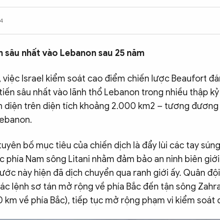
04
ân sâu nhất vào Lebanon sau 25 năm
 việc Israel kiểm soát cao điểm chiến lược Beaufort đá
 tiến sâu nhất vào lãnh thổ Lebanon trong nhiều thập kỷ
iện diện trên diện tích khoảng 2.000 km2 – tương đươn
Lebanon.
 tuyên bố mục tiêu của chiến dịch là đẩy lùi các tay sún
c phía Nam sông Litani nhằm đảm bảo an ninh biên giới.
ước này hiện đã dịch chuyển qua ranh giới ấy. Quân đội
các lệnh sơ tán mở rộng về phía Bắc đến tận sông Zahr
0 km về phía Bắc), tiếp tục mở rộng phạm vi kiểm soát 