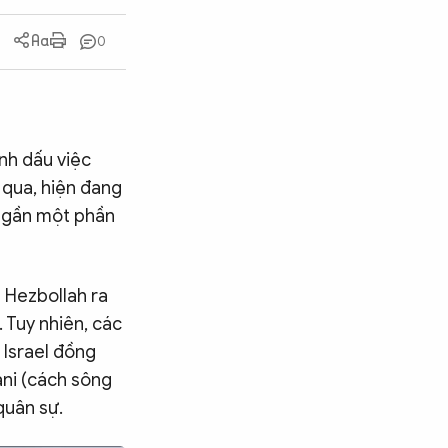
0
nh dấu việc
 qua, hiện đang
g gần một phần
g Hezbollah ra
 Tuy nhiên, các
 Israel đồng
ani (cách sông
quân sự.