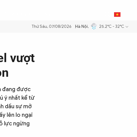
0
THỂ THAO
BẠN ĐỌC & CAND
VI
Thứ Sáu, 07/08/2026
Hà Nội
,
25.2°C - 32°C
 xăng dầu để đảm bảo an ninh năng lượng quốc gia
Thực hiện Nghị qu
el vượt
on
on đang được
ú ý nhất kể từ
nh dấu sự mở
y lên lo ngại
nỗ lực ngừng