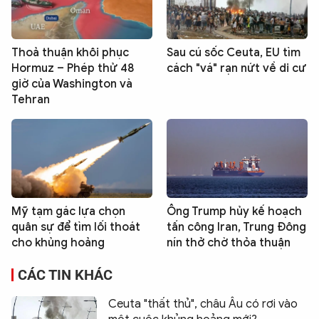
Thoả thuận khôi phục
Sau cú sốc Ceuta, EU tìm
Hormuz – Phép thử 48
cách "vá" rạn nứt về di cư
giờ của Washington và
Tehran
Mỹ tạm gác lựa chọn
Ông Trump hủy kế hoạch
quân sự để tìm lối thoát
tấn công Iran, Trung Đông
cho khủng hoảng
nín thở chờ thỏa thuận
CÁC TIN KHÁC
Ceuta "thất thủ", châu Âu có rơi vào