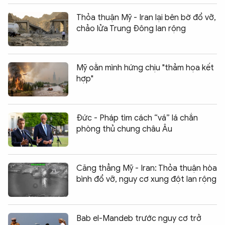
Thỏa thuận Mỹ - Iran lại bên bờ đổ vỡ,
chảo lửa Trung Đông lan rộng
Mỹ oằn mình hứng chịu "thảm họa kết
hợp"
Đức - Pháp tìm cách “vá” lá chắn
phòng thủ chung châu Âu
Căng thẳng Mỹ - Iran: Thỏa thuận hòa
bình đổ vỡ, nguy cơ xung đột lan rộng
Bab el-Mandeb trước nguy cơ trở