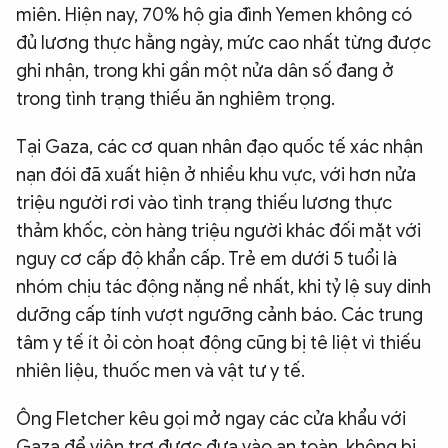
miên. Hiện nay, 70% hộ gia đình Yemen không có
đủ lương thực hằng ngày, mức cao nhất từng được
ghi nhận, trong khi gần một nửa dân số đang ở
trong tình trạng thiếu ăn nghiêm trọng.
Tại Gaza, các cơ quan nhân đạo quốc tế xác nhận
nạn đói đã xuất hiện ở nhiều khu vực, với hơn nửa
triệu người rơi vào tình trạng thiếu lương thực
thảm khốc, còn hàng triệu người khác đối mặt với
nguy cơ cấp độ khẩn cấp. Trẻ em dưới 5 tuổi là
nhóm chịu tác động nặng nề nhất, khi tỷ lệ suy dinh
dưỡng cấp tính vượt ngưỡng cảnh báo. Các trung
tâm y tế ít ỏi còn hoạt động cũng bị tê liệt vì thiếu
nhiên liệu, thuốc men và vật tư y tế.
Ông Fletcher kêu gọi mở ngay các cửa khẩu với
Gaza để viện trợ được đưa vào an toàn, không bị