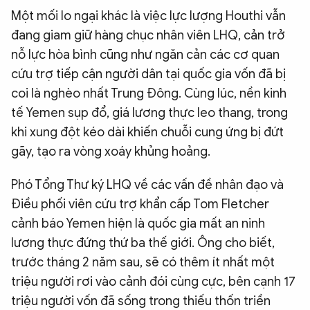
Một mối lo ngại khác là việc lực lượng Houthi vẫn
đang giam giữ hàng chục nhân viên LHQ, cản trở
nỗ lực hòa bình cũng như ngăn cản các cơ quan
cứu trợ tiếp cận người dân tại quốc gia vốn đã bị
coi là nghèo nhất Trung Đông. Cùng lúc, nền kinh
tế Yemen sụp đổ, giá lương thực leo thang, trong
khi xung đột kéo dài khiến chuỗi cung ứng bị đứt
gãy, tạo ra vòng xoáy khủng hoảng.
Phó Tổng Thư ký LHQ về các vấn đề nhân đạo và
Điều phối viên cứu trợ khẩn cấp Tom Fletcher
cảnh báo Yemen hiện là quốc gia mất an ninh
lương thực đứng thứ ba thế giới. Ông cho biết,
trước tháng 2 năm sau, sẽ có thêm ít nhất một
triệu người rơi vào cảnh đói cùng cực, bên cạnh 17
triệu người vốn đã sống trong thiếu thốn triền