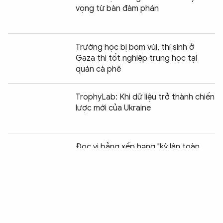
vọng từ bàn đàm phán
Trường học bị bom vùi, thí sinh ở
Gaza thi tốt nghiệp trung học tại
quán cà phê
TrophyLab: Khi dữ liệu trở thành chiến
lược mới của Ukraine
Chia sẻ:
0
Đọc vị bảng xếp hạng "kỳ lân toàn
cầu" Hurun 2026
Thương vong leo thang, quốc tế khẩn
trương ứng cứu