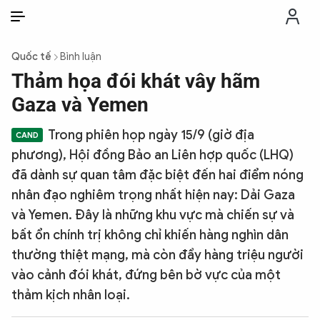
VI
VI
EN
Quốc tế
Bình luận
THỜI SỰ
Thảm họa đói khát vây hãm
Gaza và Yemen
CHỐNG DIỄN BIẾN HÒA BÌNH
Trong phiên họp ngày 15/9 (giờ địa
phương), Hội đồng Bảo an Liên hợp quốc (LHQ)
CÔNG AN TRONG LÒNG DÂN
đã dành sự quan tâm đặc biệt đến hai điểm nóng
nhân đạo nghiêm trọng nhất hiện nay: Dải Gaza
XÃ HỘI
và Yemen. Đây là những khu vực mà chiến sự và
bất ổn chính trị không chỉ khiến hàng nghìn dân
PHÁP LUẬT
thường thiệt mạng, mà còn đẩy hàng triệu người
vào cảnh đói khát, đứng bên bờ vực của một
CÔNG NGHỆ
thảm kịch nhân loại.