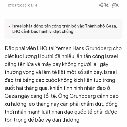
0
17/09/2025 01:14
QUỐC TẾ
VĂN HÓA - THỂ THAO
Israel phát động tấn công trên bộ vào Thành phố Gaza,
LHQ cảnh báo hành vi diệt chủng
BẠN ĐỌC & CAND
Đặc phái viên LHQ tại Yemen Hans Grundberg cho
biết lực lượng Houthi đã nhiều lần tấn công Israel
ĐA PHƯƠNG TIỆN
bằng tên lửa và máy bay không người lái, gây
eMagazine
Podcast
thương vong và làm tê liệt một số sân bay. Israel
đáp trả bằng các cuộc không kích liên tục trong
Video
Ảnh
suốt hai tháng qua, khiến tình hình nhân đạo ở
Infographic
Gaza ngày càng tồi tệ. Ông Grundberg cảnh báo
Chuyên trang
An ninh thế giới
Văn nghệ Công an
xu hướng leo thang này cần phải chấm dứt, đồng
Chuyên đề
thời nhấn mạnh luật nhân đạo quốc tế phải được
tôn trọng để bảo vệ dân thường.