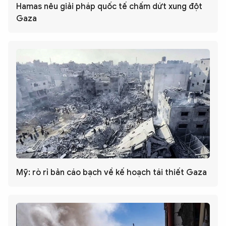
Hamas nêu giải pháp quốc tế chấm dứt xung đột
Gaza
Mỹ: rò rỉ bản cáo bạch về kế hoạch tái thiết Gaza