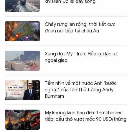
khi Biển Đỏ lại dậy sóng
Cháy rừng lan rộng, thời tiết cực
đoan nối tiếp tại châu Âu
Xung đột Mỹ - Iran: Hỏa lực lấn át
ngoại giao
Tầm nhìn về một nước Anh "bước
ngoặt" của tân Thủ tướng Andy
Burnham
Mỹ không kích Iran đêm thứ chín liên
tiếp, dầu thô vượt mốc 90 USD/thùng