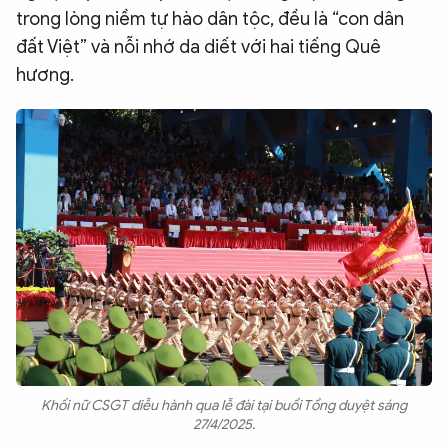
trong lòng niềm tự hào dân tộc, đều là “con dân
đất Việt” và nỗi nhớ da diết với hai tiếng Quê
hương.
Khối nữ CSGT diễu hành qua lễ đài tại buổi Tổng duyệt sáng
27/4/2025.