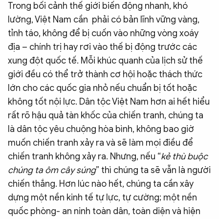
Trong bối cảnh thế giới biến động nhanh, khó
lường, Việt Nam cần phải có bản lĩnh vững vàng,
tỉnh táo, không để bị cuốn vào những vòng xoáy
địa – chính trị hay rơi vào thế bị động trước các
xung đột quốc tế. Mỗi khúc quanh của lịch sử thế
giới đều có thể trở thành cơ hội hoặc thách thức
lớn cho các quốc gia nhỏ nếu chuẩn bị tốt hoặc
không tốt nội lực. Dân tộc Việt Nam hơn ai hết hiểu
rất rõ hậu quả tàn khốc của chiến tranh, chúng ta
là dân tộc yêu chuộng hòa bình, không bao giờ
muốn chiến tranh xảy ra và sẽ làm mọi điều để
chiến tranh không xảy ra. Nhưng, nếu “
kẻ thù buộc
chúng ta ôm cây súng
” thì chúng ta sẽ vẫn là người
chiến thắng. Hơn lúc nào hết, chúng ta cần xây
dựng một nền kinh tế tự lực, tự cường; một nền
quốc phòng- an ninh toàn dân, toàn diện và hiện