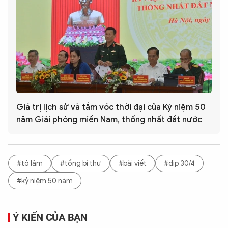
Giá trị lịch sử và tầm vóc thời đại của Ký niệm 50
năm Giải phóng miền Nam, thống nhất đất nước
#tô lâm
#tổng bí thư
#bài viết
#dịp 30/4
#kỷ niệm 50 năm
Ý KIẾN CỦA BẠN
Chia sẻ:
1