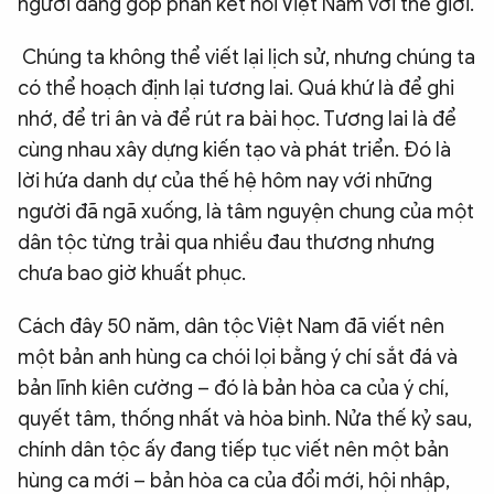
người đang góp phần kết nối Việt Nam với thế giới.
Chúng ta không thể viết lại lịch sử, nhưng chúng ta
có thể hoạch định lại tương lai. Quá khứ là để ghi
nhớ, để tri ân và để rút ra bài học. Tương lai là để
cùng nhau xây dựng kiến tạo và phát triển. Đó là
lời hứa danh dự của thế hệ hôm nay với những
người đã ngã xuống, là tâm nguyện chung của một
dân tộc từng trải qua nhiều đau thương nhưng
chưa bao giờ khuất phục.
Cách đây 50 năm, dân tộc Việt Nam đã viết nên
một bản anh hùng ca chói lọi bằng ý chí sắt đá và
bản lĩnh kiên cường – đó là bản hòa ca của ý chí,
quyết tâm, thống nhất và hòa bình. Nửa thế kỷ sau,
chính dân tộc ấy đang tiếp tục viết nên một bản
hùng ca mới – bản hòa ca của đổi mới, hội nhập,