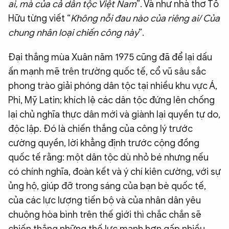
ai, mà của cả dân tộc Việt Nam
”. Và như nhà thơ Tố
Hữu từng viết “
Không nỗi đau nào của riêng ai/ Của
chung nhân loại chiến công này
”.
Đại thắng mùa Xuân năm 1975 cũng đã để lại dấu
ấn mạnh mẽ trên trường quốc tế, cổ vũ sâu sắc
phong trào giải phóng dân tộc tại nhiều khu vực Á,
Phi, Mỹ Latin; khích lệ các dân tộc đứng lên chống
lại chủ nghĩa thực dân mới và giành lại quyền tự do,
độc lập. Đó là chiến thắng của công lý trước
cường quyền, lời khẳng định trước cộng đồng
quốc tế rằng: một dân tộc dù nhỏ bé nhưng nếu
có chính nghĩa, đoàn kết và ý chí kiên cường, với sự
ủng hộ, giúp đỡ trong sáng của bạn bè quốc tế,
của các lực lượng tiến bộ và của nhân dân yêu
chuộng hòa bình trên thế giới thì chắc chắn sẽ
chiến thắng những thế lực mạnh hơn gấp nhiều