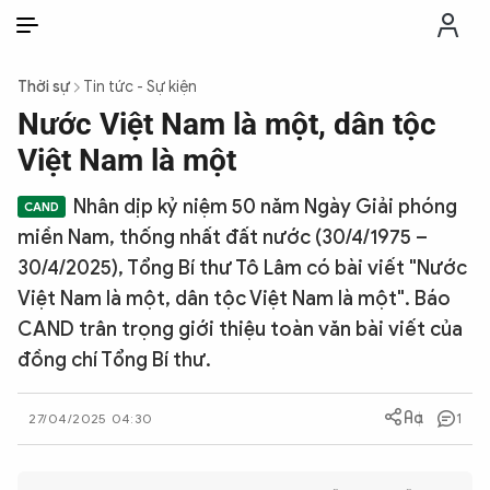
VI
VI
EN
Thời sự
Tin tức - Sự kiện
THỜI SỰ
Nước Việt Nam là một, dân tộc
Việt Nam là một
CHỐNG DIỄN BIẾN HÒA BÌNH
Nhân dịp kỷ niệm 50 năm Ngày Giải phóng
miền Nam, thống nhất đất nước (30/4/1975 –
CÔNG AN TRONG LÒNG DÂN
30/4/2025), Tổng Bí thư Tô Lâm có bài viết "Nước
Việt Nam là một, dân tộc Việt Nam là một". Báo
XÃ HỘI
CAND trân trọng giới thiệu toàn văn bài viết của
đồng chí Tổng Bí thư.
PHÁP LUẬT
1
27/04/2025 04:30
CÔNG NGHỆ