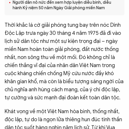
Người dân nô nức đến xem hợp luyện diễu binh, diễu
QUỐC TẾ
hành Kỷ niệm 50 năm Ngày Giải phóng miền Nam
Thời khắc lá cờ giải phóng tung bay trên nóc Dinh
VĂN HÓA - THỂ THAO
Độc Lập trưa ngày 30 tháng 4 năm 1975 đã đi vào
lịch sử dân tộc như một sự kiện trọng đại – ngày
BẠN ĐỌC & CAND
miền Nam hoàn toàn giải phóng, đất nước thống
nhất, non sông thu về một mối. Đó không chỉ là
ĐA PHƯƠNG TIỆN
chiến thắng vĩ đại của nhân dân Việt Nam trong
eMagazine
Podcast
cuộc kháng chiến chống Mỹ cứu nước đầy khó
khăn gian khổ, mà còn là biểu tượng sáng ngời của
Video
Ảnh
chủ nghĩa anh hùng cách mạng, của ý chí độc lập,
Infographic
tự cường và sức mạnh đại đoàn kết toàn dân tộc.
Chuyên trang
An ninh thế giới
Văn nghệ Công an
Chuyên đề
Khát vọng về một Việt Nam hòa bình, thống nhất,
độc lập, tự do là ngọn lửa thiêng hun đúc tinh thần
dân tộc suốt hàng nghìn năm lịch sử. Từ khi Vua