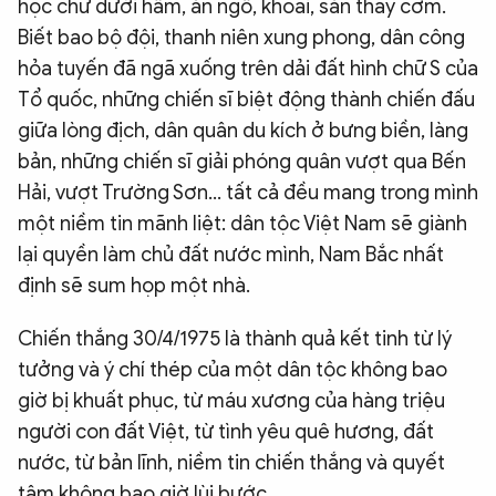
học chữ dưới hầm, ăn ngô, khoai, sắn thay cơm.
Biết bao bộ đội, thanh niên xung phong, dân công
hỏa tuyến đã ngã xuống trên dải đất hình chữ S của
Tổ quốc, những chiến sĩ biệt động thành chiến đấu
giữa lòng địch, dân quân du kích ở bưng biền, làng
bản, những chiến sĩ giải phóng quân vượt qua Bến
Hải, vượt Trường Sơn... tất cả đều mang trong mình
một niềm tin mãnh liệt: dân tộc Việt Nam sẽ giành
lại quyền làm chủ đất nước mình, Nam Bắc nhất
định sẽ sum họp một nhà.
Chiến thắng 30/4/1975 là thành quả kết tinh từ lý
tưởng và ý chí thép của một dân tộc không bao
giờ bị khuất phục, từ máu xương của hàng triệu
người con đất Việt, từ tình yêu quê hương, đất
nước, từ bản lĩnh, niềm tin chiến thắng và quyết
tâm không bao giờ lùi bước.