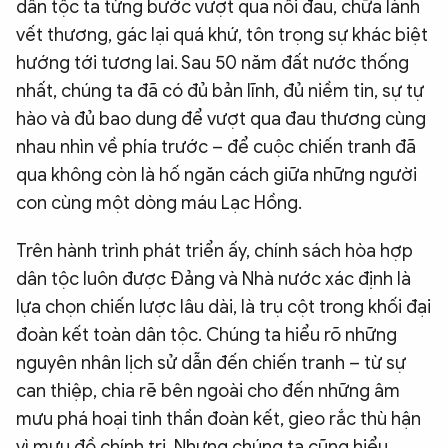
dân tộc ta từng bước vượt qua nỗi đau, chữa lành
vết thương, gác lại quá khứ, tôn trọng sự khác biệt
hướng tới tương lai. Sau 50 năm đất nước thống
nhất, chúng ta đã có đủ bản lĩnh, đủ niềm tin, sự tự
hào và đủ bao dung để vượt qua đau thương cùng
nhau nhìn về phía trước – để cuộc chiến tranh đã
qua không còn là hố ngăn cách giữa những người
con cùng một dòng máu Lạc Hồng.
Trên hành trình phát triển ấy, chính sách hòa hợp
dân tộc luôn được Đảng và Nhà nước xác định là
lựa chọn chiến lược lâu dài, là trụ cột trong khối đại
đoàn kết toàn dân tộc. Chúng ta hiểu rõ những
nguyên nhân lịch sử dẫn đến chiến tranh – từ sự
can thiệp, chia rẽ bên ngoài cho đến những âm
mưu phá hoại tinh thần đoàn kết, gieo rắc thù hận
vì mưu đồ chính trị. Nhưng chúng ta cũng hiểu