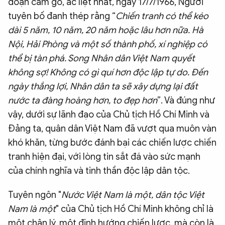
đoạn cam go, ác liệt nhất, ngày 17/7/1966, Người
tuyên bố đanh thép rằng “
Chiến tranh có thể kéo
dài 5 năm, 10 năm, 20 năm hoặc lâu hơn nữa. Hà
Nội, Hải Phòng và một số thành phố, xí nghiệp có
thể bị tàn phá. Song Nhân dân Việt Nam quyết
không sợ! Không có gì quí hơn độc lập tự do. Đến
ngày thắng lợi, Nhân dân ta sẽ xây dựng lại đất
nước ta đàng hoàng hơn, to đẹp hơn
”. Và đúng như
vậy, dưới sự lãnh đạo của Chủ tịch Hồ Chí Minh và
Đảng ta, quân dân Việt Nam đã vượt qua muôn vàn
khó khăn, từng bước đánh bại các chiến lược chiến
tranh hiện đại, với lòng tin sắt đá vào sức mạnh
của chính nghĩa và tinh thần độc lập dân tộc.
Tuyên ngôn "
Nước Việt Nam là một, dân tộc Việt
Nam là một
" của Chủ tịch Hồ Chí Minh không chỉ là
một chân lý, một định hướng chiến lược, mà còn là