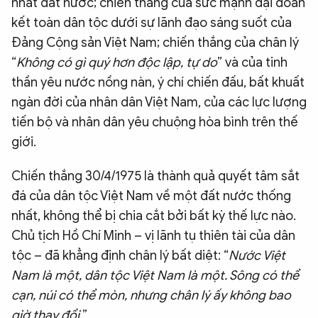
nhất đất nước; chiến thắng của sức mạnh đại đoàn
kết toàn dân tộc dưới sự lãnh đạo sáng suốt của
Đảng Cộng sản Việt Nam; chiến thắng của chân lý
“
Không có gì quý hơn độc lập, tự do
” và của tinh
thần yêu nước nồng nàn, ý chí chiến đấu, bất khuất
ngàn đời của nhân dân Việt Nam, của các lực lượng
tiến bộ và nhân dân yêu chuộng hòa bình trên thế
giới.
Chiến thắng 30/4/1975 là thành quả quyết tâm sắt
đá của dân tộc Việt Nam về một đất nước thống
nhất, không thể bị chia cắt bởi bất kỳ thế lực nào.
Chủ tịch Hồ Chí Minh – vị lãnh tụ thiên tài của dân
tộc – đã khẳng định chân lý bất diệt: “
Nước Việt
Nam là một, dân tộc Việt Nam là một. Sông có thể
cạn, núi có thể mòn, nhưng chân lý ấy không bao
giờ thay đổi
.”