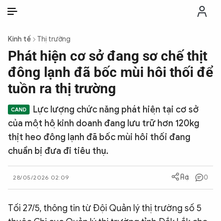
VI
VI
EN
Kinh tế
Thị trường
THỜI SỰ
Phát hiện cơ sở đang sơ chế thịt
đông lạnh đã bốc mùi hôi thối để
CHỐNG DIỄN BIẾN HÒA BÌNH
tuồn ra thị trường
Lực lượng chức năng phát hiện tại cơ sở
CÔNG AN TRONG LÒNG DÂN
của một hộ kinh doanh đang lưu trữ hơn 120kg
thịt heo đông lạnh đã bốc mùi hôi thối đang
XÃ HỘI
chuẩn bị đưa đi tiêu thụ.
PHÁP LUẬT
0
28/05/2026 02:09
CÔNG NGHỆ
Tối 27/5, thông tin từ Đội Quản lý thị trường số 5