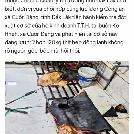
thuộc Chi cục Quản lý thị trường tỉnh Đắk Lắk cho
QUỐC TẾ
biết, đơn vị vừa phối hợp cùng lực lượng Công an
xã Cuôr Đăng, tỉnh Đắk Lắk tiến hành kiểm tra đột
xuất cơ sở của hộ kinh doanh T.T.H. tại buôn Ko
VĂN HÓA - THỂ THAO
Hneh, xã Cuôr Đăng và phát hiện tại cơ sở này
đang lưu trữ hơn 120kg thịt heo đông lạnh không
BẠN ĐỌC & CAND
rõ nguồn gốc, bốc mùi hôi thối.
ĐA PHƯƠNG TIỆN
eMagazine
Podcast
Video
Ảnh
Infographic
Chuyên trang
An ninh thế giới
Văn nghệ Công an
Chuyên đề