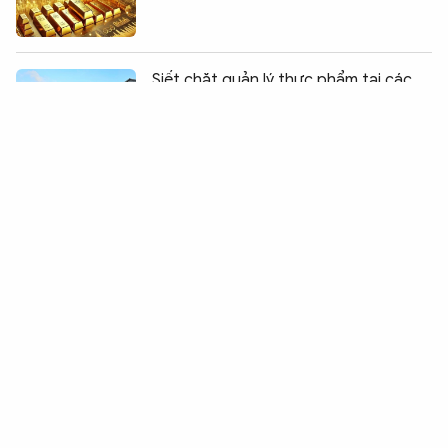
Chia sẻ:
0
Siết chặt quản lý thực phẩm tại các
chợ đầu mối ở TP Hồ Chí Minh
Phát hiện cơ sở bán trang sức có dấu
hiệu giả mạo các nhãn hiệu nổi tiếng
Điều hành chính sách tài khóa chủ
động, hỗ trợ nền kinh tế
Giá vàng giảm sâu, mất mốc 4.000
USD/ounce