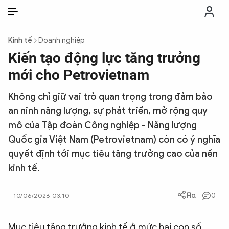
VI
VI
EN
Kinh tế
Doanh nghiệp
THỜI SỰ
Kiến tạo động lực tăng trưởng
mới cho Petrovietnam
CHỐNG DIỄN BIẾN HÒA BÌNH
Không chỉ giữ vai trò quan trọng trong đảm bảo
an ninh năng lượng, sự phát triển, mở rộng quy
CÔNG AN TRONG LÒNG DÂN
mô của Tập đoàn Công nghiệp - Năng lượng
Quốc gia Việt Nam (Petrovietnam) còn có ý nghĩa
XÃ HỘI
quyết định tới mục tiêu tăng trưởng cao của nền
kinh tế.
PHÁP LUẬT
0
10/06/2026 03:10
CÔNG NGHỆ
Mục tiêu tăng trưởng kinh tế ở mức hai con số