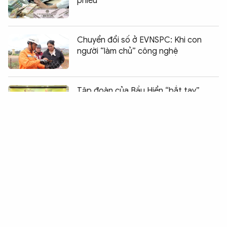
phiếu
Chuyển đổi số ở EVNSPC: Khi con
người “làm chủ” công nghệ
Chia sẻ:
0
Tập đoàn của Bầu Hiển “bắt tay”
VDB, mở rộng kênh vốn cho danh mục
dự án chiến lược
Genfarma đạt chứng chỉ GMP, hiện
thực hóa mục tiêu công nghệ sinh
học
Prima Bay: Hệ tiện ích đa tầng all-in-
one kiến tạo chuẩn nghỉ dưỡng mới
tại Hạ Long