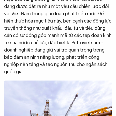
đang được đặt ra như một yêu cầu chiến lược đối
QUỐC TẾ
với Việt Nam trong giai đoạn phát triển mới. Để
hiện thực hóa mục tiêu này, bên cạnh các động lực
VĂN HÓA - THỂ THAO
truyền thống như xuất khẩu, đầu tư và tiêu dùng,
cần có sự đóng góp mạnh mẽ từ các tập đoàn kinh
BẠN ĐỌC & CAND
tế nhà nước chủ lực, đặc biệt là Petrovietnam -
doanh nghiệp đang giữ vai trò quan trọng trong
ĐA PHƯƠNG TIỆN
bảo đảm an ninh năng lượng, phát triển công
eMagazine
Podcast
nghiệp nền tảng và tạo nguồn thu cho ngân sách
quốc gia.
Video
Ảnh
Infographic
Chuyên trang
An ninh thế giới
Văn nghệ Công an
Chuyên đề