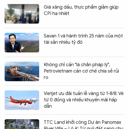
Giá xăng dầu, thực phẩm giảm giúp
CPI hạ nhiệt
Savan 1 và hành trình 25 năm của một
tài sản nhiều tỷ đô
Không chỉ cần "lá chắn pháp lý",
Petrovietnam cần cơ chế chia sẻ rủi
ro
Vietjet ưu đãi tuần lễ vàng từ 1-8/8: Vé
từ 0 đồng và nhiều khuyến mãi hấp
dẫn
TTC Land khởi công Dự án Panomax
River Villa – Lô K: Từ quỹ đất sang chu