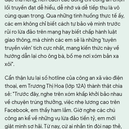
lối truyền đạt dễ hiểu, dễ nhớ và dễ tiếp thu là vô
cùng quan trọng. Qua những tình huống thực tế ấy,
các em không chỉ biết cách tự bảo vệ mình trước
rủi ro lừa đảo trên mạng hay biết chấp hành luật
giao thông, mà chính các em sẽ là những 'tuyên
truyền viên' tích cực nhất, mang kiến thức này về
hướng dẫn lại cho ông bà, bố mẹ nơi xóm bản xa
xôi".
Cẩn thận lưu lại số hotline của công an xã vào điện
thoại, em Trương Thị Hoa (lớp 12A) thành thật chia
sẻ: "Trước đây, nghe trên xóm khấp khởi bảo nhau
về chuyện trúng thưởng, việc nhẹ lương cao trên
Facebook, em thấy ham lắm. Giờ nghe các chú
công an kể về những vụ lừa đảo tiền tỷ, em mới
giật mình sợ hãi. Từ nay, cứ ai nhắn tin đòi nạp thẻ,