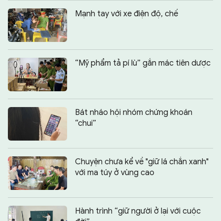
Mạnh tay với xe điện độ, chế
“Mỹ phẩm tả pí lù” gắn mác tiên dược
Bát nháo hội nhóm chứng khoán
“chui”
Chuyện chưa kể về "giữ lá chắn xanh"
với ma túy ở vùng cao
Hành trình “giữ người ở lại với cuộc
Chia sẻ:
0