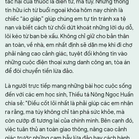
tác hại của thuốc lá điện tử, ma túy. Những thông
tin hữu ích từ buổi ngoại khóa hôm nay chính là
chiếc “áo giáp” giúp chúng em tự tin tránh xa tệ
nạn và biết cách từ chối dứt khoát những lời dụ dỗ,
lôi kéo từ bạn bè xấu. Không chỉ giữ cho bản thân
an toàn, về nhà, em nhất định sẽ dặn mẹ khi đi chợ
phải nâng cao cảnh giác, tuyệt đối không tin vào
những cuộc điện thoại xưng danh công an, tòa án
để đòi chuyển tiền lừa đảo.
Là người trực tiếp mang những bài học cuộc sống
đến với các em học sinh, Thiếu tá Nông Ngọc Huấn
chia sẻ: "Điều cốt lõi nhất là phải giúp các em nhận
ra rằng, ma túy không chỉ tàn phá sức khỏe, mà
còn cướp đi tương lai của chính mình. Bên cạnh đó,
việc tuân thủ an toàn giao thông, nâng cao cảnh
giác trước những cạm bẫy lừa đảo hay cách hành