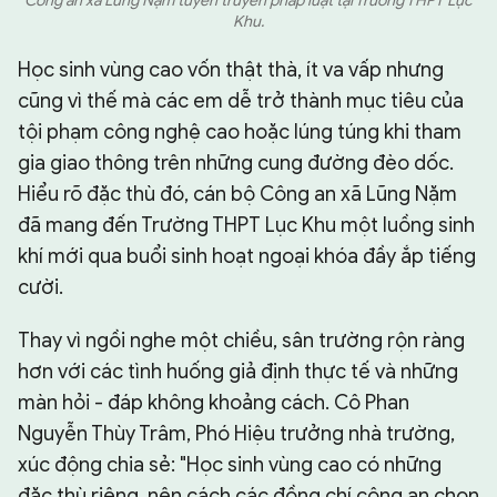
Công an xã Lũng Nặm tuyên truyền pháp luật tại Trường THPT Lục
Khu.
Học sinh vùng cao vốn thật thà, ít va vấp nhưng
cũng vì thế mà các em dễ trở thành mục tiêu của
tội phạm công nghệ cao hoặc lúng túng khi tham
gia giao thông trên những cung đường đèo dốc.
Hiểu rõ đặc thù đó, cán bộ Công an xã Lũng Nặm
đã mang đến Trường THPT Lục Khu một luồng sinh
khí mới qua buổi sinh hoạt ngoại khóa đầy ắp tiếng
cười.
Thay vì ngồi nghe một chiều, sân trường rộn ràng
hơn với các tình huống giả định thực tế và những
màn hỏi - đáp không khoảng cách. Cô Phan
Nguyễn Thùy Trâm, Phó Hiệu trưởng nhà trường,
xúc động chia sẻ: "Học sinh vùng cao có những
đặc thù riêng, nên cách các đồng chí công an chọn