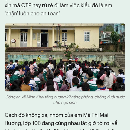
xin mã OTP hay rủ rê đi làm việc kiểu đó là em
'chặn' luôn cho an toàn".
Công an xã Minh Khai tăng cường kỹ năng phòng, chống đuối nước
cho học sinh.
Cách đó không xa, nhóm của em Mã Thị Mai
Hương, lớp 10B đang cùng nhau lật giở tờ rơi về