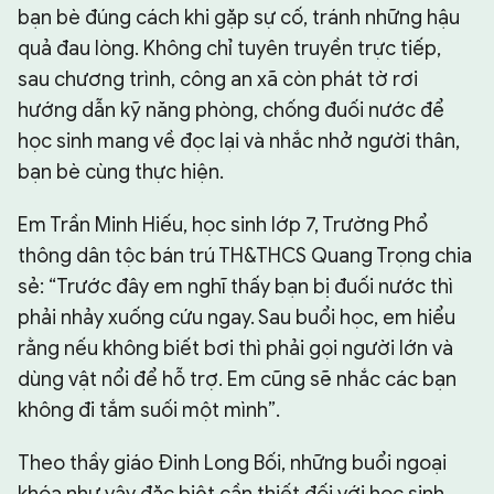
bạn bè đúng cách khi gặp sự cố, tránh những hậu
quả đau lòng. Không chỉ tuyên truyền trực tiếp,
sau chương trình, công an xã còn phát tờ rơi
hướng dẫn kỹ năng phòng, chống đuối nước để
học sinh mang về đọc lại và nhắc nhở người thân,
bạn bè cùng thực hiện.
Em Trần Minh Hiếu, học sinh lớp 7, Trường Phổ
thông dân tộc bán trú TH&THCS Quang Trọng chia
sẻ: “Trước đây em nghĩ thấy bạn bị đuối nước thì
phải nhảy xuống cứu ngay. Sau buổi học, em hiểu
rằng nếu không biết bơi thì phải gọi người lớn và
dùng vật nổi để hỗ trợ. Em cũng sẽ nhắc các bạn
không đi tắm suối một mình”.
Theo thầy giáo Đinh Long Bối, những buổi ngoại
khóa như vậy đặc biệt cần thiết đối với học sinh