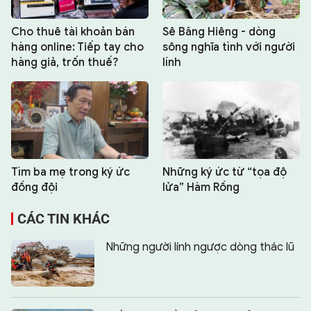
Cho thuê tài khoản bán
Sê Băng Hiêng - dòng
hàng online: Tiếp tay cho
sông nghĩa tình với người
hàng giả, trốn thuế?
lính
Tìm ba mẹ trong ký ức
Những ký ức từ “tọa độ
đồng đội
lửa” Hàm Rồng
CÁC TIN KHÁC
Những người lính ngược dòng thác lũ