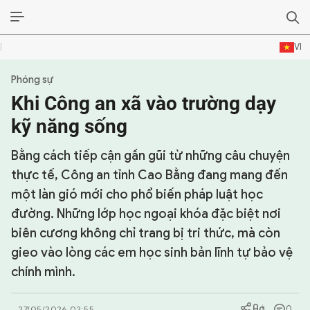
VI
Phóng sự
SỰ KIỆN & BÌNH LUẬN
Khi Công an xã vào trường dạy
HẬU TRƯỜNG
kỹ năng sống
KINH TẾ - VĂN HÓA - THỂ THAO
Bằng cách tiếp cận gần gũi từ những câu chuyện
thực tế, Công an tỉnh Cao Bằng đang mang đến
HỒ SƠ MẬT
một làn gió mới cho phổ biến pháp luật học
đường. Những lớp học ngoại khóa đặc biệt nơi
PHÓNG SỰ
biên cương không chỉ trang bị tri thức, mà còn
HỒ SƠ INTERPOL
gieo vào lòng các em học sinh bản lĩnh tự bảo vệ
chính mình.
VỤ ÁN NỔI TIẾNG
TƯ LIỆU
0
27/05/2026 02:55