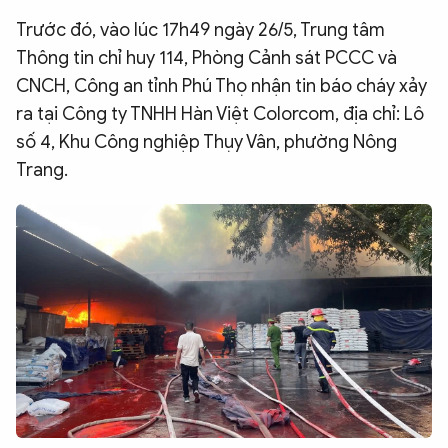
QUỐC TẾ
Trước đó, vào lúc 17h49 ngày 26/5, Trung tâm
Thông tin chỉ huy 114, Phòng Cảnh sát PCCC và
CNCH, Công an tỉnh Phú Thọ nhận tin báo cháy xảy
VĂN HÓA - THỂ THAO
ra tại Công ty TNHH Hàn Việt Colorcom, địa chỉ: Lô
số 4, Khu Công nghiệp Thụy Vân, phường Nông
BẠN ĐỌC & CAND
Trang.
ĐA PHƯƠNG TIỆN
eMagazine
Podcast
Video
Ảnh
Infographic
Chuyên trang
An ninh thế giới
Văn nghệ Công an
Chuyên đề