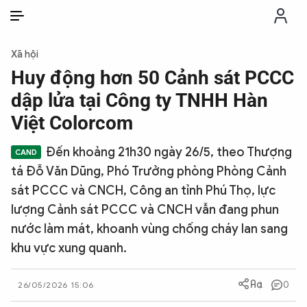
VI
VI
EN
Xã hội
THỜI SỰ
Huy động hơn 50 Cảnh sát PCCC
dập lửa tại Công ty TNHH Hàn
CHỐNG DIỄN BIẾN HÒA BÌNH
Việt Colorcom
Đến khoảng 21h30 ngày 26/5, theo Thượng
CÔNG AN TRONG LÒNG DÂN
tá Đỗ Văn Dũng, Phó Trưởng phòng Phòng Cảnh
sát PCCC và CNCH, Công an tỉnh Phú Thọ, lực
XÃ HỘI
lượng Cảnh sát PCCC và CNCH vẫn đang phun
nước làm mát, khoanh vùng chống cháy lan sang
PHÁP LUẬT
khu vực xung quanh.
CÔNG NGHỆ
0
26/05/2026 15:06