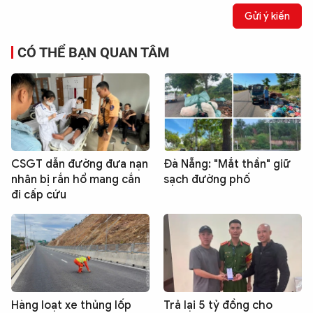
Gửi ý kiến
CÓ THỂ BẠN QUAN TÂM
CSGT dẫn đường đưa nạn
Đà Nẵng: "Mắt thần" giữ
nhân bị rắn hổ mang cắn
sạch đường phố
đi cấp cứu
Hàng loạt xe thủng lốp
Trả lại 5 tỷ đồng cho