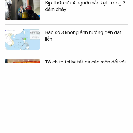
Kịp thời cứu 4 người mắc kẹt trong 2
đám cháy
Bão số 3 không ảnh hưởng đến đất
liền
Chia sẻ:
0
Tổ chức thi lại tất cả các môn đối với
thí sinh tại Điểm thi Trường THPT
Chuyên Tuyên Quang
Hai thiếu niên liều lĩnh lạng lách xe
máy giữa làn ô tô ở Hà Nội
Nhà xuất bản Giáo dục Việt Nam đưa
chuẩn khảo thí Oxford đến gần hơn