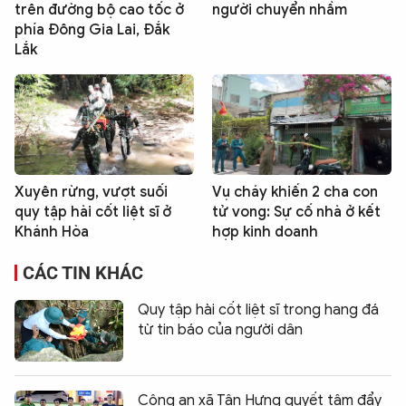
trên đường bộ cao tốc ở
người chuyển nhầm
phía Đông Gia Lai, Đắk
Lắk
Xuyên rừng, vượt suối
Vụ cháy khiến 2 cha con
quy tập hài cốt liệt sĩ ở
tử vong: Sự cố nhà ở kết
Khánh Hòa
hợp kinh doanh
CÁC TIN KHÁC
Quy tập hài cốt liệt sĩ trong hang đá
từ tin báo của người dân
Công an xã Tân Hưng quyết tâm đẩy