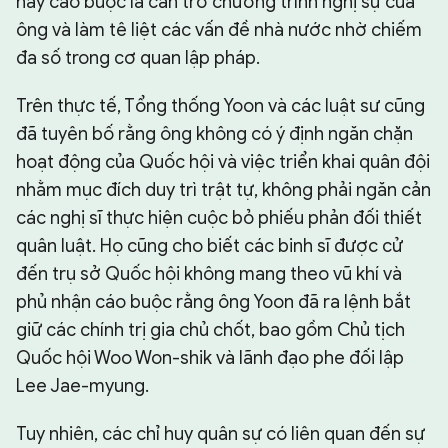
này cáo buộc là cản trở chương trình nghị sự của
ông và làm tê liệt các vấn đề nhà nước nhờ chiếm
đa số trong cơ quan lập pháp.
Trên thực tế, Tổng thống Yoon và các luật sư cũng
đã tuyên bố rằng ông không có ý định ngăn chặn
hoạt động của Quốc hội và việc triển khai quân đội
nhằm mục đích duy trì trật tự, không phải ngăn cản
các nghị sĩ thực hiện cuộc bỏ phiếu phản đối thiết
quân luật. Họ cũng cho biết các binh sĩ được cử
đến trụ sở Quốc hội không mang theo vũ khí và
phủ nhận cáo buộc rằng ông Yoon đã ra lệnh bắt
giữ các chính trị gia chủ chốt, bao gồm Chủ tịch
Quốc hội Woo Won-shik và lãnh đạo phe đối lập
Lee Jae-myung.
Tuy nhiên, các chỉ huy quân sự có liên quan đến sự