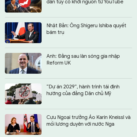
dân túy có khởi nguồn từ YouTube
Nhật Bản: Ông Shigeru Ishiba quyết
bám trụ
Anh: Đằng sau làn sóng gia nhập
Reform UK
“Dự án 2029”, hành trình tái định
hướng của đảng Dân chủ Mỹ
Cựu Ngoại trưởng Áo Karin Kneissl và
mối lương duyên với nước Nga
Chia sẻ:
0