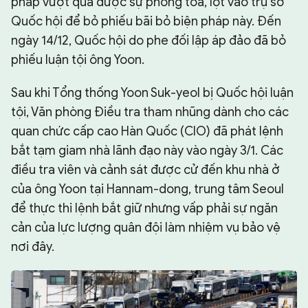
pháp vượt qua được sự phong tỏa, lọt vào trụ sở
Quốc hội để bỏ phiếu bãi bỏ biện pháp này. Đến
ngày 14/12, Quốc hội do phe đối lập áp đảo đã bỏ
phiếu luận tội ông Yoon.
Sau khi Tổng thống Yoon Suk-yeol bị Quốc hội luận
tội, Văn phòng Điều tra tham nhũng dành cho các
quan chức cấp cao Hàn Quốc (CIO) đã phát lệnh
bắt tạm giam nhà lãnh đạo này vào ngày 3/1. Các
điều tra viên và cảnh sát được cử đến khu nhà ở
của ông Yoon tại Hannam-dong, trung tâm Seoul
để thực thi lệnh bắt giữ nhưng vấp phải sự ngăn
cản của lực lượng quân đội làm nhiệm vụ bảo vệ
nơi đây.