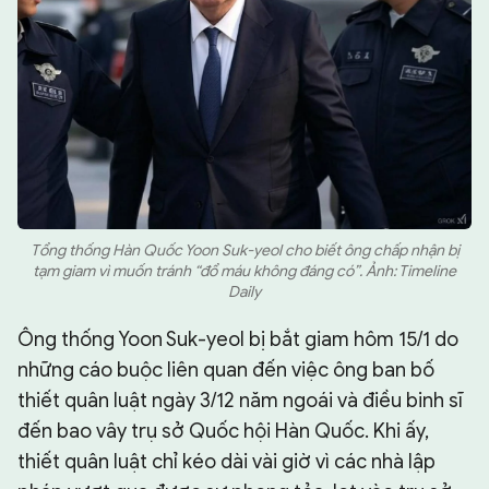
Tổng thống Hàn Quốc Yoon Suk-yeol cho biết ông chấp nhận bị
tạm giam vì muốn tránh “đổ máu không đáng có”. Ảnh: Timeline
Daily
Ông thống Yoon Suk-yeol bị bắt giam hôm 15/1 do
những cáo buộc liên quan đến việc ông ban bố
thiết quân luật ngày 3/12 năm ngoái và điều binh sĩ
đến bao vây trụ sở Quốc hội Hàn Quốc. Khi ấy,
thiết quân luật chỉ kéo dài vài giờ vì các nhà lập