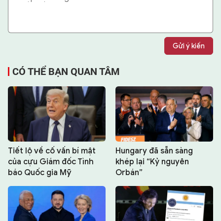
Gửi ý kiến
CÓ THỂ BẠN QUAN TÂM
Tiết lộ về cố vấn bí mật
Hungary đã sẵn sàng
của cựu Giám đốc Tình
khép lại “Kỷ nguyên
báo Quốc gia Mỹ
Orbán”