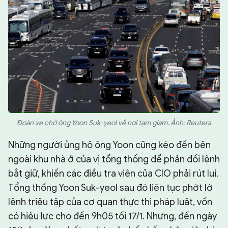
Đoàn xe chở ông Yoon Suk-yeol về nơi tạm giam. Ảnh: Reuters
Những người ủng hộ ông Yoon cũng kéo đến bên
ngoài khu nhà ở của vị tổng thống để phản đối lệnh
bắt giữ, khiến các điều tra viên của CIO phải rút lui.
Tổng thống Yoon Suk-yeol sau đó liên tục phớt lờ
lệnh triệu tập của cơ quan thực thi pháp luật, vốn
có hiệu lực cho đến 9h05 tối 17/1. Nhưng, đến ngày