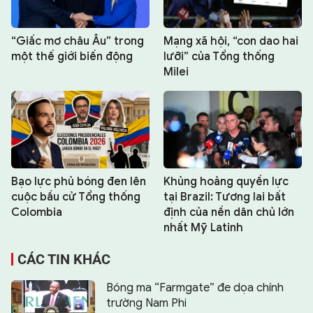
“Giấc mơ châu Âu” trong
Mạng xã hội, “con dao hai
một thế giới biến động
lưỡi” của Tổng thống
Milei
Bạo lực phủ bóng đen lên
Khủng hoảng quyền lực
cuộc bầu cử Tổng thống
tại Brazil: Tương lai bất
Colombia
định của nền dân chủ lớn
nhất Mỹ Latinh
CÁC TIN KHÁC
Bóng ma “Farmgate” đe dọa chính
trường Nam Phi