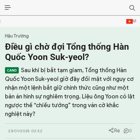
VI
Hậu Trường
SỰ KIỆN & BÌNH LUẬN
Điều gì chờ đợi Tổng thống Hàn
HẬU TRƯỜNG
Quốc Yoon Suk-yeol?
KINH TẾ - VĂN HÓA - THỂ THAO
Sau khi bị bắt tạm giam, Tổng thống Hàn
Quốc Yoon Suk-yeol giờ đây đối mặt với nguy cơ
HỒ SƠ MẬT
nhận một lệnh bắt giữ chính thức cũng như một
bản án hình sự nghiêm trọng. Liệu ông Yoon có lật
PHÓNG SỰ
ngược thế “chiếu tướng” trong ván cờ khắc
HỒ SƠ INTERPOL
nghiệt này?
VỤ ÁN NỔI TIẾNG
0
23/01/2025 02:52
TƯ LIỆU