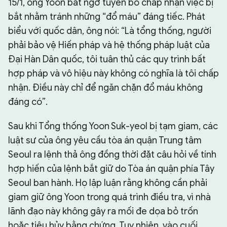
15/1, ông Yoon bất ngờ tuyên bố chấp nhận việc bị
bắt nhằm tránh những “đổ máu” đáng tiếc. Phát
biểu với quốc dân, ông nói: “Là tổng thống, người
phải bảo vệ Hiến pháp và hệ thống pháp luật của
Đại Hàn Dân quốc, tôi tuân thủ các quy trình bất
hợp pháp và vô hiệu này không có nghĩa là tôi chấp
nhận. Điều này chỉ để ngăn chặn đổ máu không
đáng có”.
Sau khi Tổng thống Yoon Suk-yeol bị tạm giam, các
luật sư của ông yêu cầu tòa án quận Trung tâm
Seoul ra lệnh thả ông đồng thời đặt câu hỏi về tính
hợp hiến của lệnh bắt giữ do Tòa án quận phía Tây
Seoul ban hành. Họ lập luận rằng không cần phải
giam giữ ông Yoon trong quá trình điều tra, vì nhà
lãnh đạo này không gây ra mối đe dọa bỏ trốn
hoặc tiêu hủy bằng chứng. Tuy nhiên, vào cuối