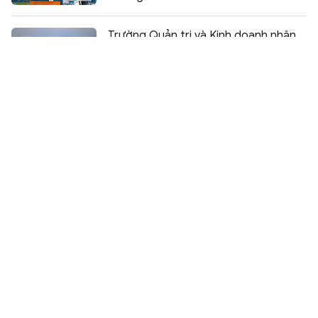
Chia sẻ:
0
Trường Quản trị và Kinh doanh nhận
"QS Stars 5 sao" đẳng cấp quốc tế
BK STEMATHON 2026: Khơi nguồn
đam mê khoa học từ trải nghiệm thực
tiễn với học sinh cấp 3
Thí sinh không nên đợi đến những giờ
cuối cùng mới “chốt” nguyện vọng
Khởi tố thêm 15 bị can về vi phạm tại
điểm thi Trường Chuyên Tuyên Quang