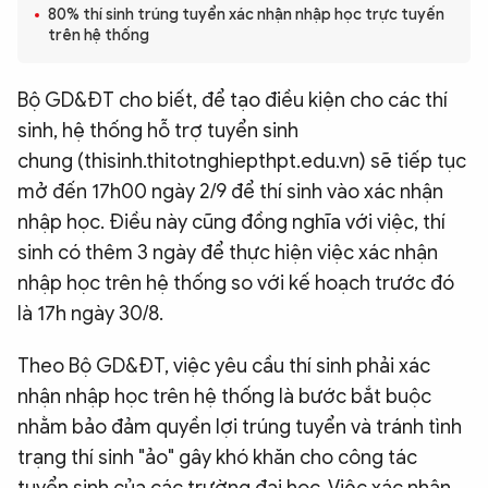
80% thí sinh trúng tuyển xác nhận nhập học trực tuyến
QUỐC TẾ
trên hệ thống
VĂN HÓA - THỂ THAO
Bộ GD&ĐT cho biết, để tạo điều kiện cho các thí
sinh, hệ thống hỗ trợ tuyển sinh
chung (thisinh.thitotnghiepthpt.edu.vn) sẽ tiếp tục
BẠN ĐỌC & CAND
mở đến 17h00 ngày 2/9 để thí sinh vào xác nhận
nhập học. Điều này cũng đồng nghĩa với việc, thí
ĐA PHƯƠNG TIỆN
sinh có thêm 3 ngày để thực hiện việc xác nhận
eMagazine
Podcast
nhập học trên hệ thống so với kế hoạch trước đó
Video
Ảnh
là 17h ngày 30/8.
Infographic
Theo Bộ GD&ĐT, việc yêu cầu thí sinh phải xác
Chuyên trang
An ninh thế giới
Văn nghệ Công an
nhận nhập học trên hệ thống là bước bắt buộc
Chuyên đề
nhằm bảo đảm quyền lợi trúng tuyển và tránh tình
trạng thí sinh "ảo" gây khó khăn cho công tác