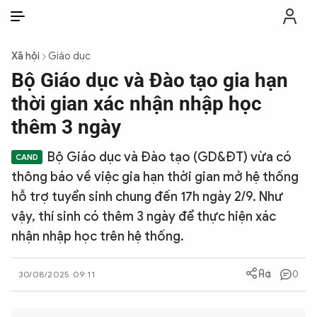
VI
VI
EN
Xã hội
Giáo dục
THỜI SỰ
Bộ Giáo dục và Đào tạo gia hạn
thời gian xác nhận nhập học
CHỐNG DIỄN BIẾN HÒA BÌNH
thêm 3 ngày
Bộ Giáo dục và Đào tạo (GD&ĐT) vừa có
CÔNG AN TRONG LÒNG DÂN
thông báo về việc gia hạn thời gian mở hệ thống
hỗ trợ tuyển sinh chung đến 17h ngày 2/9. Như
XÃ HỘI
vậy, thí sinh có thêm 3 ngày để thực hiện xác
nhận nhập học trên hệ thống.
PHÁP LUẬT
0
30/08/2025 09:11
CÔNG NGHỆ