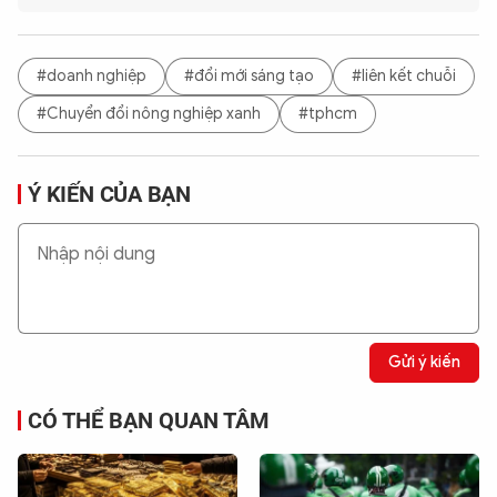
#doanh nghiệp
#đổi mới sáng tạo
#liên kết chuỗi
#Chuyển đổi nông nghiệp xanh
#tphcm
Ý KIẾN CỦA BẠN
Gửi ý kiến
CÓ THỂ BẠN QUAN TÂM