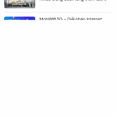
Chia sẻ:
0
MobiWifi 5G – Giải pháp Internet
không dây thế hệ mới cho mọi gia
đình và doanh nghiệp
Công an Đắk Lắk cảnh báo những mối
nguy từ tôm hùm giống nhập lậu
Lễ hội sầu riêng, cơ hội quảng bá tiềm
năng, lợi thế Đắk Lắk
Đóng vĩnh viễn tài khoản dưới 20
nghìn, không hoạt động 12 tháng