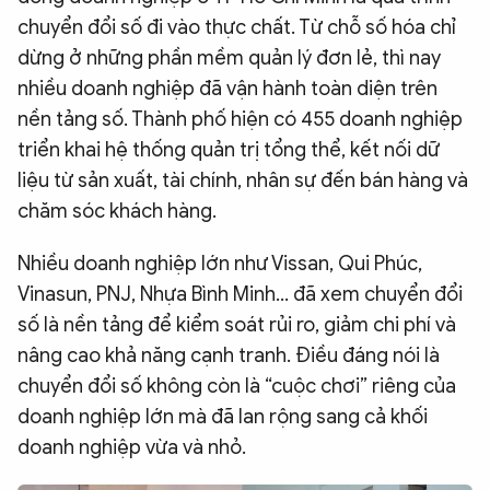
chuyển đổi số đi vào thực chất. Từ chỗ số hóa chỉ
QUỐC TẾ
dừng ở những phần mềm quản lý đơn lẻ, thì nay
nhiều doanh nghiệp đã vận hành toàn diện trên
VĂN HÓA - THỂ THAO
nền tảng số. Thành phố hiện có 455 doanh nghiệp
triển khai hệ thống quản trị tổng thể, kết nối dữ
BẠN ĐỌC & CAND
liệu từ sản xuất, tài chính, nhân sự đến bán hàng và
chăm sóc khách hàng.
ĐA PHƯƠNG TIỆN
Nhiều doanh nghiệp lớn như Vissan, Qui Phúc,
eMagazine
Podcast
Vinasun, PNJ, Nhựa Bình Minh... đã xem chuyển đổi
Video
Ảnh
số là nền tảng để kiểm soát rủi ro, giảm chi phí và
nâng cao khả năng cạnh tranh. Điều đáng nói là
Infographic
chuyển đổi số không còn là “cuộc chơi” riêng của
Chuyên trang
An ninh thế giới
Văn nghệ Công an
doanh nghiệp lớn mà đã lan rộng sang cả khối
Chuyên đề
doanh nghiệp vừa và nhỏ.