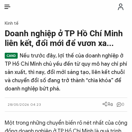
VI
VI
EN
Kinh tế
THỜI SỰ
Doanh nghiệp ở TP Hồ Chí Minh
liên kết, đổi mới để vươn xa...
CHỐNG DIỄN BIẾN HÒA BÌNH
Nếu trước đây, lợi thế của doanh nghiệp ở
TP Hồ Chí Minh chủ yếu đến từ quy mô hay chi phí
CÔNG AN TRONG LÒNG DÂN
sản xuất, thì nay, đổi mới sáng tạo, liên kết chuỗi
và chuyển đổi số đang trở thành “chìa khóa” để
XÃ HỘI
doanh nghiệp bứt phá.
PHÁP LUẬT
0
28/05/2026 04:23
CÔNG NGHỆ
Một trong những chuyển biến rõ nét nhất của cộng
đồng doanh nghiệp ở TP Hồ Chí Minh là quá trình