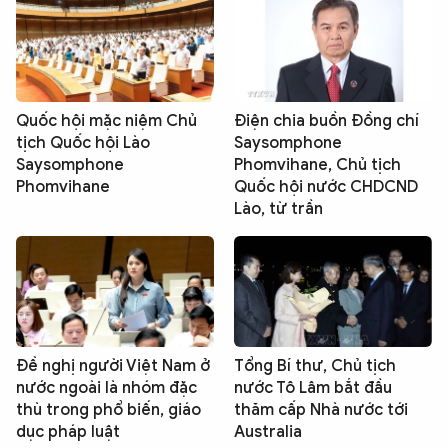
Quốc hội mặc niệm Chủ
Điện chia buồn Đồng chí
tịch Quốc hội Lào
Saysomphone
Saysomphone
Phomvihane, Chủ tịch
Phomvihane
Quốc hội nước CHDCND
Lào, từ trần
Đề nghị người Việt Nam ở
Tổng Bí thư, Chủ tịch
nước ngoài là nhóm đặc
nước Tô Lâm bắt đầu
thù trong phổ biến, giáo
thăm cấp Nhà nước tới
dục pháp luật
Australia