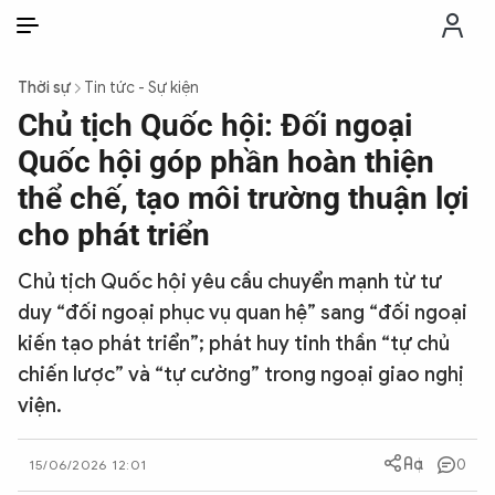
VI
VI
EN
Thời sự
Tin tức - Sự kiện
THỜI SỰ
Chủ tịch Quốc hội: Đối ngoại
Quốc hội góp phần hoàn thiện
CHỐNG DIỄN BIẾN HÒA BÌNH
thể chế, tạo môi trường thuận lợi
cho phát triển
CÔNG AN TRONG LÒNG DÂN
Chủ tịch Quốc hội yêu cầu chuyển mạnh từ tư
duy “đối ngoại phục vụ quan hệ” sang “đối ngoại
XÃ HỘI
kiến tạo phát triển”; phát huy tinh thần “tự chủ
chiến lược” và “tự cường” trong ngoại giao nghị
PHÁP LUẬT
viện.
CÔNG NGHỆ
0
15/06/2026 12:01