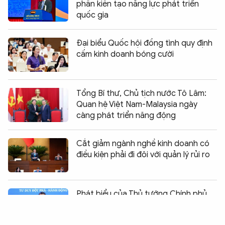
phần kiến tạo năng lực phát triển
quốc gia
Đại biểu Quốc hội đồng tình quy định
cấm kinh doanh bóng cười
Tổng Bí thư, Chủ tịch nước Tô Lâm:
Quan hệ Việt Nam-Malaysia ngày
càng phát triển năng động
Cắt giảm ngành nghề kinh doanh có
điều kiện phải đi đôi với quản lý rủi ro
Chia sẻ:
0
Phát biểu của Thủ tướng Chính phủ
Lê Minh Hưng tại Hội nghị Ngoại giao
thứ 33