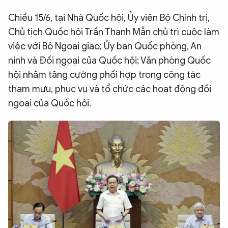
QUỐC TẾ
Chiều 15/6, tại Nhà Quốc hội, Ủy viên Bộ Chính trị,
Chủ tịch Quốc hội Trần Thanh Mẫn chủ trì cuộc làm
VĂN HÓA - THỂ THAO
việc với Bộ Ngoại giao; Ủy ban Quốc phòng, An
ninh và Đối ngoại của Quốc hội; Văn phòng Quốc
hội nhằm tăng cường phối hợp trong công tác
BẠN ĐỌC & CAND
tham mưu, phục vụ và tổ chức các hoạt động đối
ngoại của Quốc hội.
ĐA PHƯƠNG TIỆN
eMagazine
Podcast
Video
Ảnh
Infographic
Chuyên trang
An ninh thế giới
Văn nghệ Công an
Chuyên đề