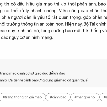
g tin có dấu hiệu giả mạo thì kịp thời phản ánh, bá
g có thể xử lý nhanh chóng. Việc nâng cao nhận th
 phía người dân là yếu tố rất quan trọng, góp phần hạ
i trường thông tin an toàn hơn. Hiện nay, Bộ Tài chín
 các quy trình nội bộ, tăng cường bảo mật hệ thống v
i các nguy cơ an ninh mạng.
 trạng mạo danh cơ sở giáo dục để lừa đảo
nh bị lừa tiền vì cảnh báo ứng dụng giả mạo cơ quan thuế
#trang thông tin giả mạo
#cảnh báo
#mạng xã hội
#