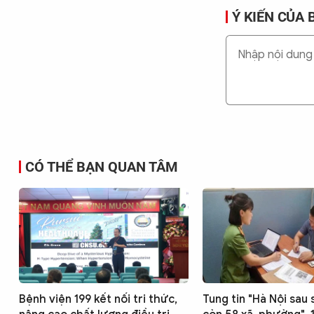
Ý KIẾN CỦA 
CÓ THỂ BẠN QUAN TÂM
Bệnh viện 199 kết nối tri thức,
Tung tin "Hà Nội sau