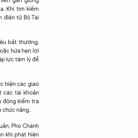
miền gần giống
ạ. Khi tìm kiếm
n điện tử Bộ Tài
ệu bất thường,
oặc hứa hẹn lợi
áp lực tâm lý để
c hiện các giao
ừ các tài khoản
ủ động kiểm tra
an chức năng.
Tuấn, Phó Chánh
n khi phát hiện