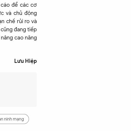
o cáo để các cơ
ức và chủ động
n chế rủi ro và
h cũng đang tiếp
à nâng cao năng
Lưu Hiệp
an ninh mạng