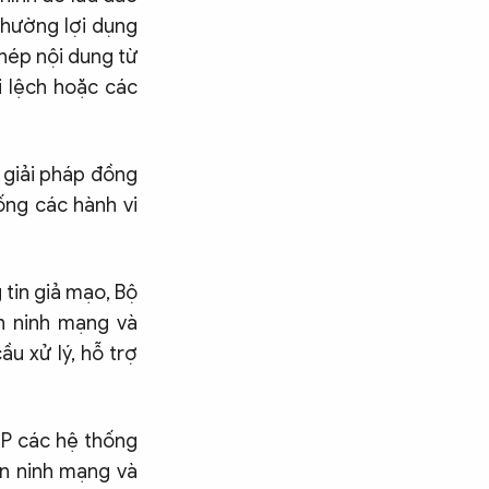
thường lợi dụng
chép nội dung từ
i lệch hoặc các
u giải pháp đồng
ng các hành vi
 tin giả mạo, Bộ
n ninh mạng và
u xử lý, hỗ trợ
 IP các hệ thống
An ninh mạng và