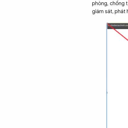
phòng, chống t
Chuyên trang
An ninh thế giới
Văn nghệ Công an
Chuyên đề
giám sát, phát