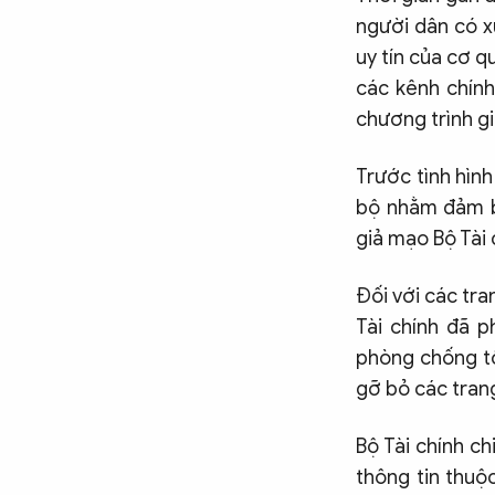
người dân có x
CÔNG NGHỆ
uy tín của cơ q
các kênh chính
QUỐC TẾ
chương trình gi
Trước tình hình
VĂN HÓA - THỂ THAO
bộ nhằm đảm b
giả mạo Bộ Tài 
BẠN ĐỌC & CAND
Đối với các tra
Tài chính đã 
ĐA PHƯƠNG TIỆN
phòng chống tộ
eMagazine
Podcast
gỡ bỏ các trang
Video
Ảnh
Bộ Tài chính ch
Infographic
thông tin thuộ