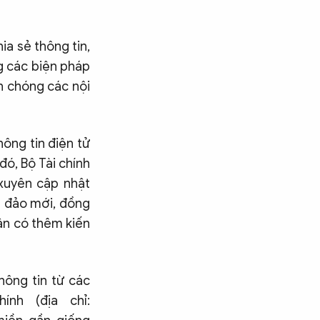
a sẻ thông tin,
g các biện pháp
h chóng các nội
hông tin điện tử
đó, Bộ Tài chính
xuyên cập nhật
a đảo mới, đồng
ân có thêm kiến
hông tin từ các
nh (địa chỉ:
Tìm kiếm