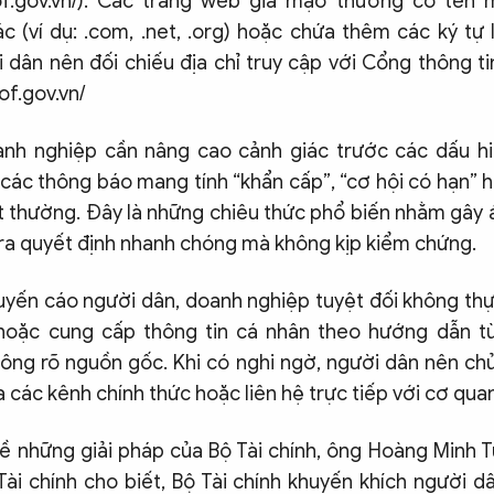
of.gov.vn/). Các trang web giả mạo thường có tên 
c (ví dụ: .com, .net, .org) hoặc chứa thêm các ký tự l
 dân nên đối chiếu địa chỉ truy cập với Cổng thông ti
of.gov.vn/
anh nghiệp cần nâng cao cảnh giác trước các dấu hi
các thông báo mang tính “khẩn cấp”, “cơ hội có hạn” h
ất thường. Đây là những chiêu thức phổ biến nhằm gây 
ra quyết định nhanh chóng mà không kịp kiểm chứng.
huyến cáo người dân, doanh nghiệp tuyệt đối không thự
 hoặc cung cấp thông tin cá nhân theo hướng dẫn t
ông rõ nguồn gốc. Khi có nghi ngờ, người dân nên ch
ua các kênh chính thức hoặc liên hệ trực tiếp với cơ qu
ề những giải pháp của Bộ Tài chính, ông Hoàng Minh 
ài chính cho biết, Bộ Tài chính khuyến khích người dâ