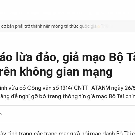
ÌNH
CÔNG AN TRONG LÒNG DÂN
XÃ HỘI
PHÁP LUẬT
QUỐC TẾ
VĂN HÓA - 
 bản phải trở thành nền móng tri thức quốc gia
Triệt để tiết kiệm 
áo lừa đảo, giả mạo Bộ T
trên không gian mạng
hính vừa có Công văn số 1314/ CNTT- ATANM ngày 26/
ăng đề nghị gỡ bỏ trang thông tin giả mạo Bộ Tài chín
09
ây, tình trạng các trang mạng xã hội mạo danh Bộ Tài 