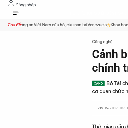
Đăng nhập
THỜI SỰ
CHỐNG DIỄN BIẾN HÒA B
VI
quyền
Chủ đề:
Công an Việt Nam cứu hộ, cứu nạn tại Venezuela
Khoa học cơ
THỜI SỰ
Công nghệ
Cảnh b
CHỐNG DIỄN BIẾN HÒA BÌNH
chính 
CÔNG AN TRONG LÒNG DÂN
Bộ Tài c
cơ quan chức n
XÃ HỘI
28/05/2026 05:
PHÁP LUẬT
Thời gian gần đ