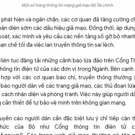
Một số trang thông tin mạng giả mạo Bộ Tài chính.
 phát hiện và ngăn chặn, các cơ quan đã tăng cường chi
hận diện sớm các dấu hiệu giả mạo. Đồng thời, áp dụn
 soát, xác minh và yêu cầu các nền tảng số gỡ bỏ nhan
ạn chế tối đa việc lan truyền thông tin sai lệch.
 liên tục đăng tải những cảnh báo lừa đảo trên Cổng T
hông tin điện tử của các đơn vị trong Ngành. Bên cạnh 
 hợp với các cơ quan báo chí, truyền thông thường 
h báo người dân về các trang giả mạo, các thủ đoạn lừ
 cách nhận diện và phòng tránh. Việc này giúp người d
 cần thiết để tự bảo vệ mình trên không gian mạng.
huyến cáo người dân cần đặc biệt lưu ý chỉ tiếp cận t
thức của Bộ như Cổng thông tin điện tử chí