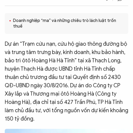
QUỐC TẾ
Doanh nghiệp “ma” và những chiêu trò lách luật trốn
VĂN HÓA - THỂ THAO
thuế
Dự án “Trạm cứu nạn, cứu hộ giao thông đường bộ
BẠN ĐỌC & CAND
và trung tâm trưng bày, kinh doanh, khu bảo hành,
bảo trì ôtô Hoàng Hà Hà Tĩnh” tại xã Thạch Long,
ĐA PHƯƠNG TIỆN
huyện Thạch Hà được UBND tỉnh Hà Tĩnh chấp
eMagazine
Podcast
thuận chủ trương đầu tư tại Quyết định số 2430
Video
Ảnh
QĐ-UBND ngày 30/8/2016. Dự án do Công ty CP
Xây lắp và Thương mại ôtô Hoàng Hà (Công ty
Infographic
Hoàng Hà), địa chỉ tại số 427 Trần Phú, TP Hà Tĩnh
Chuyên trang
An ninh thế giới
Văn nghệ Công an
làm chủ đầu tư, với tổng nguồn vốn dự kiến khoảng
Chuyên đề
150 tỷ đồng.