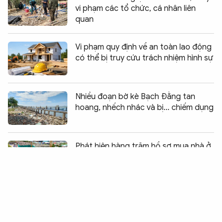
vi phạm các tổ chức, cá nhân liên
quan
Vi phạm quy định về an toàn lao động
có thể bị truy cứu trách nhiệm hình sự
Nhiều đoạn bờ kè Bạch Đằng tan
hoang, nhếch nhác và bị... chiếm dụng
Chia sẻ:
0
Phát hiện hàng trăm hồ sơ mua nhà ở
xã hội không hợp lệ tại Đồng Nai
Chưa được giao đất, một doanh
nghiệp đã xây hàng chục căn nhà rồi...
bán