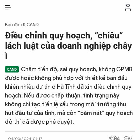
VI
VI
EN
Bạn đọc & CAND
THỜI SỰ
Điều chỉnh quy hoạch, “chiêu”
lách luật của doanh nghiệp chây
CHỐNG DIỄN BIẾN HÒA BÌNH
ì
Chậm tiến độ, sai quy hoạch, không GPMB
CÔNG AN TRONG LÒNG DÂN
được hoặc không phù hợp với thiết kế ban đầu
khiến nhiều dự án ở Hà Tĩnh đã xin điều chỉnh quy
XÃ HỘI
hoạch. Nếu được chấp thuận, tình trạng này
không chỉ tạo tiền lệ xấu trong môi trường thu
PHÁP LUẬT
hút đầu tư của tỉnh, mà còn “băm nát” quy hoạch
đô thị đã được phê duyệt.
CÔNG NGHỆ
0
04/03/2024 01:17