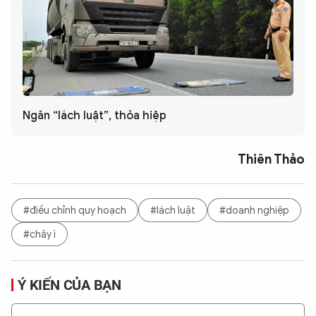
Ngăn “lách luật”, thỏa hiệp
Thiên Thảo
#điều chỉnh quy hoạch
#lách luật
#doanh nghiệp
#chây ì
Ý KIẾN CỦA BẠN