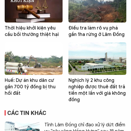
Thời hiệu khởi kiện yêu
Điều tra làm rõ vụ phá
cầu bồi thường thiệt hại
gần 1ha rừng ở Lâm Đồng
Huế: Dự án khu dân cư
Nghịch lý 2 khu công
gần 700 tỷ đồng bị thu
nghiệp được thuê đất trả
hồi đất
tiền một lần với giá không
đồng
CÁC TIN KHÁC
Tỉnh Lâm Đồng chỉ đạo xử lý dứt điểm