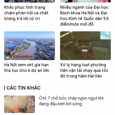
Khắc phục tình trạng
Nhiều ngành của Đại học
chậm phản hồi và chất
Bách khoa Hà Nội và Đại
lượng trả lời cử tri
học Kinh tế Quốc dân 9,5
điểm/môn mới đỗ
Hà Nội xem xét gia hạn
Xử lý hàng loạt phương
thủ tục cho 6 dự án lớn
tiện vận tải chạy quá tốc
độ trong hầm Hải Vân
CÁC TIN KHÁC
Ôtô 7 chỗ bốc cháy ngùn ngụt khi
đang đậu bên bờ sông