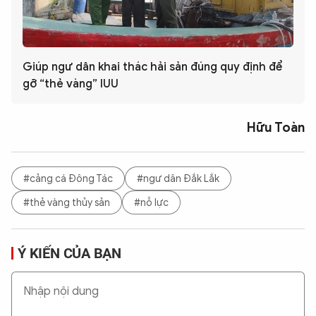
Giúp ngư dân khai thác hải sản đúng quy định để
gỡ “thẻ vàng” IUU
Hữu Toàn
#cảng cá Đông Tác
#ngư dân Đắk Lắk
#thẻ vàng thủy sản
#nỗ lực
Ý KIẾN CỦA BẠN