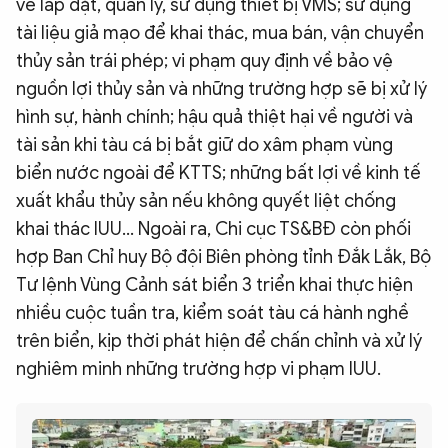
về lắp đặt, quản lý, sử dụng thiết bị VMS; sử dụng
tài liệu giả mạo để khai thác, mua bán, vận chuyển
thủy sản trái phép; vi phạm quy định về bảo vệ
nguồn lợi thủy sản và những trường hợp sẽ bị xử lý
hình sự, hành chính; hậu quả thiệt hại về người và
tài sản khi tàu cá bị bắt giữ do xâm phạm vùng
biển nước ngoài để KTTS; những bất lợi về kinh tế
xuất khẩu thủy sản nếu không quyết liệt chống
khai thác IUU… Ngoài ra, Chi cục TS&BĐ còn phối
hợp Ban Chỉ huy Bộ đội Biên phòng tỉnh Đắk Lắk, Bộ
Tư lệnh Vùng Cảnh sát biển 3 triển khai thực hiện
nhiều cuộc tuần tra, kiểm soát tàu cá hành nghề
trên biển, kịp thời phát hiện để chấn chỉnh và xử lý
nghiêm minh những trường hợp vi phạm IUU.