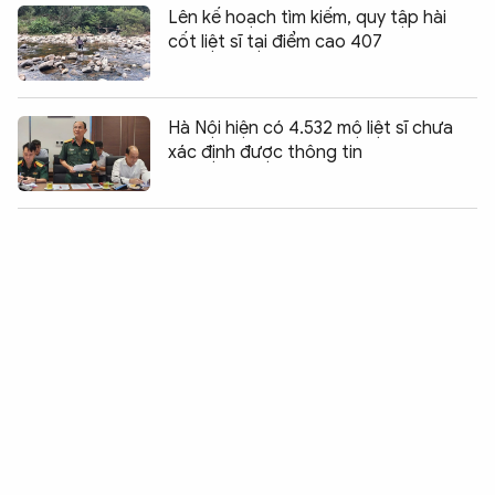
Lên kế hoạch tìm kiếm, quy tập hài
cốt liệt sĩ tại điểm cao 407
Hà Nội hiện có 4.532 mộ liệt sĩ chưa
xác định được thông tin
Chia sẻ:
0
Bộ Y tế chưa cấp phép cho sản phẩm
làm đẹp từ tế bào gốc
Cuộc tìm kiếm và vá lại những "trái tim
lỗi"
TP Hồ Chí Minh: Làm rõ vụ bảo mẫu
bạo hành trẻ tại trường mầm non