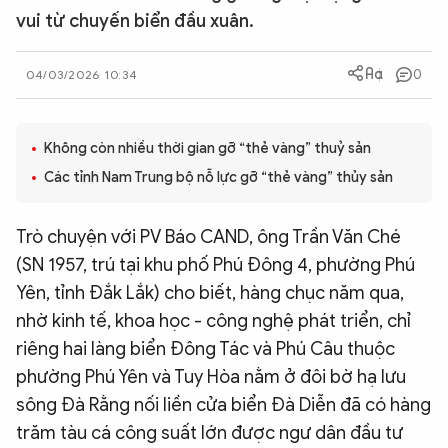
vui từ chuyến biển đầu xuân.
QUỐC TẾ
0
04/03/2026 10:34
VĂN HÓA - THỂ THAO
BẠN ĐỌC & CAND
Không còn nhiều thời gian gỡ “thẻ vàng” thuỷ sản
Các tỉnh Nam Trung bộ nỗ lực gỡ “thẻ vàng” thủy sản
ĐA PHƯƠNG TIỆN
Trò chuyện với PV Báo CAND, ông Trần Văn Ché
eMagazine
Podcast
(SN 1957, trú tại khu phố Phú Đông 4, phường Phú
Video
Ảnh
Yên, tỉnh Đắk Lắk) cho biết, hàng chục năm qua,
nhờ kinh tế, khoa học - công nghệ phát triển, chỉ
Infographic
riêng hai làng biển Đông Tác và Phú Câu thuộc
Chuyên trang
An ninh thế giới
Văn nghệ Công an
phường Phú Yên và Tuy Hòa nằm ở đôi bờ hạ lưu
Chuyên đề
sông Đà Rằng nối liền cửa biển Đà Diễn đã có hàng
trăm tàu cá công suất lớn được ngư dân đầu tư