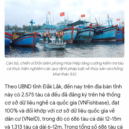
Cán bộ, chiến sĩ Đồn biên phòng Hòa Hiệp tăng cường kiểm tra tàu
cá thực hiện nghiêm các quy định pháp luật về thủy sản và chống
khai thác IUU.
Theo UBND tỉnh Đắk Lắk, đến nay trên địa bàn tỉnh
này có 2.575 tàu cá đều đã đăng ký trên hệ thống
cơ sở dữ liệu nghề cá quốc gia (VNFishbase), đạt
100% và đối khớp với cơ sở dữ liệu quốc gia về
dân cư (VNeID), trong đó có 686 tàu cá dài 12-15m
và 1.313 tàu cá dài 6-12m. Trong tổng số 686 tàu cá