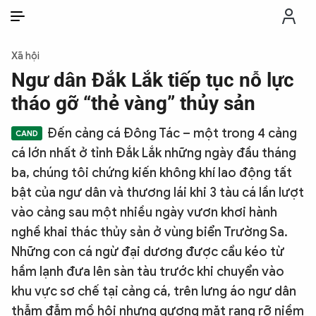
VI
VI
EN
Xã hội
THỜI SỰ
Ngư dân Đắk Lắk tiếp tục nỗ lực
tháo gỡ “thẻ vàng” thủy sản
CHỐNG DIỄN BIẾN HÒA BÌNH
Đến cảng cá Đông Tác – một trong 4 cảng
cá lớn nhất ở tỉnh Đắk Lắk những ngày đầu tháng
CÔNG AN TRONG LÒNG DÂN
ba, chúng tôi chứng kiến không khí lao động tất
bật của ngư dân và thương lái khi 3 tàu cá lần lượt
XÃ HỘI
vào cảng sau một nhiều ngày vươn khơi hành
nghề khai thác thủy sản ở vùng biển Trường Sa.
PHÁP LUẬT
Những con cá ngừ đại dương được cẩu kéo từ
hầm lạnh đưa lên sàn tàu trước khi chuyển vào
CÔNG NGHỆ
khu vực sơ chế tại cảng cá, trên lưng áo ngư dân
thẫm đẫm mồ hôi nhưng gương mặt rạng rỡ niềm