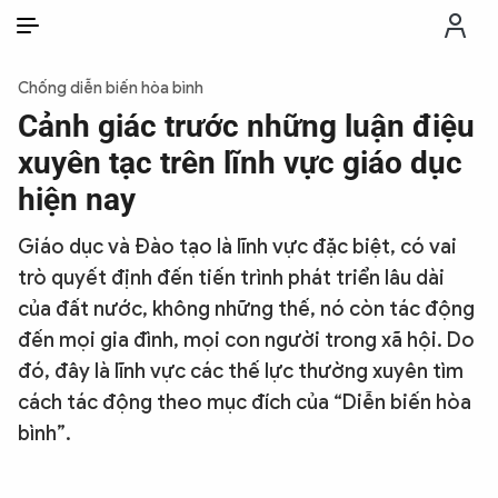
VI
VI
EN
Chống diễn biến hòa bình
THỜI SỰ
Cảnh giác trước những luận điệu
xuyên tạc trên lĩnh vực giáo dục
CHỐNG DIỄN BIẾN HÒA BÌNH
hiện nay
Giáo dục và Đào tạo là lĩnh vực đặc biệt, có vai
CÔNG AN TRONG LÒNG DÂN
trò quyết định đến tiến trình phát triển lâu dài
của đất nước, không những thế, nó còn tác động
XÃ HỘI
đến mọi gia đình, mọi con người trong xã hội. Do
đó, đây là lĩnh vực các thế lực thường xuyên tìm
PHÁP LUẬT
cách tác động theo mục đích của “Diễn biến hòa
bình”.
CÔNG NGHỆ