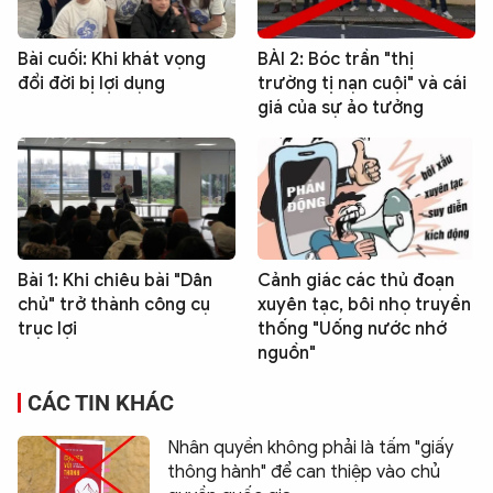
Bài cuối: Khi khát vọng
BÀI 2: Bóc trần "thị
đổi đời bị lợi dụng
trường tị nạn cuội" và cái
giá của sự ảo tưởng
Bài 1: Khi chiêu bài "Dân
Cảnh giác các thủ đoạn
chủ" trở thành công cụ
xuyên tạc, bôi nhọ truyền
trục lợi
thống "Uống nước nhớ
nguồn"
CÁC TIN KHÁC
Nhân quyền không phải là tấm "giấy
thông hành" để can thiệp vào chủ