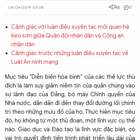
0
QUỐC TẾ
04/04/2019 03:08
Cảnh giác với luận điệu xuyên tạc mối quan hệ
VĂN HÓA - THỂ THAO
keo sơn giữa Quân đội nhân dân và Công an
nhân dân
BẠN ĐỌC & CAND
Cảnh giác trước những luận điệu xuyên tạc về
Luật An ninh mạng
ĐA PHƯƠNG TIỆN
Mục tiêu “Diễn biến hòa bình” của các thế lực thù
eMagazine
Podcast
địch là làm suy giảm niềm tin của quần chúng vào
Video
Ảnh
sự lãnh đạo của Đảng, bộ máy Chính quyền của
Infographic
Nhà nước, dần dần đi đến thay đổi đường lối chính
trị theo những mưu đồ của họ. Thực hiện mục tiêu
Chuyên trang
An ninh thế giới
Văn nghệ Công an
Chuyên đề
đó, họ không từ một thủ đoạn, một lĩnh vực cụ thể
nào. Giáo dục và Đào tạo là lĩnh vực đặc biệt, có
vai trò quyết định tiến trình phát triển lâu dài của