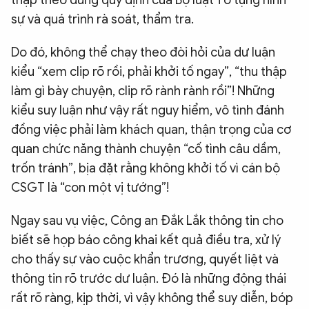
thập theo đúng quy định của Bộ luật Tố tụng hình
sự và quá trình rà soát, thẩm tra.
Do đó, không thể chạy theo đòi hỏi của dư luận
kiểu “xem clip rõ rồi, phải khởi tố ngay”, “thu thập
làm gì bày chuyện, clip rõ rành rành rồi”! Những
kiểu suy luận như vậy rất nguy hiểm, vô tình đánh
đồng việc phải làm khách quan, thận trọng của cơ
quan chức năng thành chuyện “cố tình câu dầm,
trốn tránh”, bịa đặt rằng không khởi tố vì cán bộ
CSGT là “con một vị tướng”!
Ngay sau vụ việc, Công an Đắk Lắk thông tin cho
biết sẽ họp báo công khai kết quả điều tra, xử lý
cho thấy sự vào cuộc khẩn trương, quyết liệt và
thông tin rõ trước dư luận. Đó là những động thái
rất rõ ràng, kịp thời, vì vậy không thể suy diễn, bóp