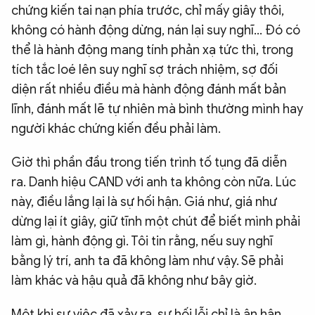
chứng kiến tai nạn phía trước, chỉ mấy giây thôi,
không có hành động dừng, nán lại suy nghĩ… Đó có
thể là hành động mang tính phản xạ tức thì, trong
tích tắc loé lên suy nghĩ sợ trách nhiệm, sợ đối
diện rất nhiều điều mà hành động đánh mất bản
lĩnh, đánh mất lẽ tự nhiên mà bình thường mình hay
người khác chứng kiến đều phải làm.
Giờ thì phần đầu trong tiến trình tố tụng đã diễn
ra. Danh hiệu CAND với anh ta không còn nữa. Lúc
này, điều lắng lại là sự hối hận. Giá như, giá như
dừng lại ít giây, giữ tĩnh một chút để biết mình phải
làm gì, hành động gì. Tôi tin rằng, nếu suy nghĩ
bằng lý trí, anh ta đã không làm như vậy. Sẽ phải
làm khác và hậu quả đã không như bây giờ.
Một khi sự việc đã xảy ra, sự hối lỗi chỉ là ân hận