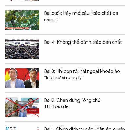
Bài cuối: Hãy nhớ câu “cáo chết ba
năm…”
Bài 4: Không thể đánh tráo bản chất
Bài 3: Khi con rối hải ngoại khoác áo
“luật sư vì công lý”
Bài 2: Chân dung “ông chủ”
Thoibao.de
Bài 1: Chiến dịch vu cáo “đàn áp xuyên