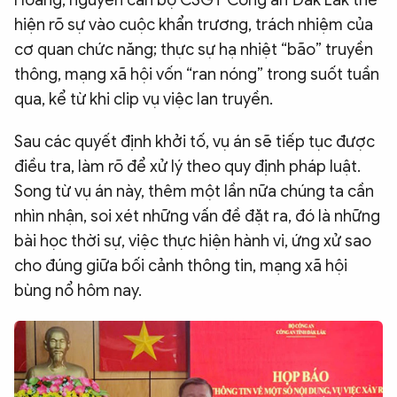
Hoàng, nguyên cán bộ CSGT Công an Đắk Lắk thể
hiện rõ sự vào cuộc khẩn trương, trách nhiệm của
cơ quan chức năng; thực sự hạ nhiệt “bão” truyền
thông, mạng xã hội vốn “ran nóng” trong suốt tuần
qua, kể từ khi clip vụ việc lan truyền.
Sau các quyết định khởi tố, vụ án sẽ tiếp tục được
điều tra, làm rõ để xử lý theo quy định pháp luật.
Song từ vụ án này, thêm một lần nữa chúng ta cần
nhìn nhận, soi xét những vấn đề đặt ra, đó là những
bài học thời sự, việc thực hiện hành vi, ứng xử sao
cho đúng giữa bối cảnh thông tin, mạng xã hội
bùng nổ hôm nay.