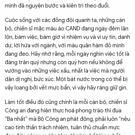
mình đã nguyện bước và kiên trì theo đuổi.
Cuộc sống với các đồng đội quanh ta, những cán
bộ, chiến sĩ mặc màu áo CAND đang ngày đêm lăn
lộn, bám việc, bám giờ vì nhiệm vụ và vì uy tín, danh
dự, lời hứa với ngành, với màu quân hàm đỏ mình
đang đeo. Hãy nhớ rằng, mỗi ngày nghìn việc tốt là
đáng trân quý nhưng còn quý hơn nếu không để
vướng vào những việc xấu, nhất là việc mà người
dân dị nghị, bức xúc. Một bát nước trong có thể bị
vấy loang bởi vết mực bẩn, vì vậy hãy ráng giữ gìn.
Làm tốt điều đó cũng chính là mỗi cán bộ, chiến sĩ
Công an đang hiện thực hoá phong trào thi đua
“Ba nhất” mà Bộ Công an phát động, phải luôn “nêu
cao tinh thần trách nhiệm, tuân thủ chuẩn mực