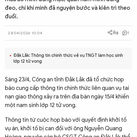
đeo, chí khí mình đã nguyện bước và kiên trì theo
QUỐC TẾ
đuổi.
VĂN HÓA - THỂ THAO
1
23/04/2026 10:04
BẠN ĐỌC & CAND
Đắk Lắk: Thông tin chính thức về vụ TNGT làm học sinh
lớp 12 tử vong
ĐA PHƯƠNG TIỆN
eMagazine
Podcast
Sáng 23/4, Công an tỉnh Đắk Lắk đã tổ chức họp
Video
Ảnh
báo cung cấp thông tin chính thức liên quan vụ tai
nạn giao thông xảy ra trên địa bàn ngày 15/4 khiến
Infographic
một nam sinh lớp 12 tử vong.
Chuyên trang
An ninh thế giới
Văn nghệ Công an
Chuyên đề
Thông tin từ cuộc họp báo với quyết định khởi tố
vụ án, khởi tố bị can đối với ông Nguyễn Quang