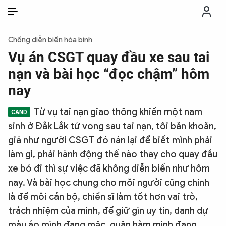
VI
VI
EN
Chống diễn biến hòa bình
THỜI SỰ
Vụ án CSGT quay đầu xe sau tai
nạn và bài học “đọc chậm” hôm
CHỐNG DIỄN BIẾN HÒA BÌNH
nay
Từ vụ tai nạn giao thông khiến một nam
CÔNG AN TRONG LÒNG DÂN
sinh ở Đắk Lắk tử vong sau tai nạn, tôi băn khoăn,
giá như người CSGT đó nán lại để biết mình phải
XÃ HỘI
làm gì, phải hành động thế nào thay cho quay đầu
xe bỏ đi thì sự việc đã không diễn biến như hôm
PHÁP LUẬT
nay. Và bài học chung cho mỗi người cũng chính
là để mỗi cán bộ, chiến sĩ làm tốt hơn vai trò,
CÔNG NGHỆ
trách nhiệm của mình, để giữ gìn uy tín, danh dự
màu áo mình đang mặc, quân hàm mình đang