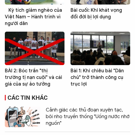
Kỳ tích giảm nghèo của
Bài cuối: Khi khát vọng
Việt Nam – Hành trình vì
đổi đời bị lợi dụng
người dân
BÀI 2: Bóc trần "thị
Bài 1: Khi chiêu bài "Dân
trường tị nạn cuội" và cái
chủ" trở thành công cụ
giá của sự ảo tưởng
trục lợi
CÁC TIN KHÁC
Cảnh giác các thủ đoạn xuyên tạc,
bôi nhọ truyền thống "Uống nước nhớ
nguồn"