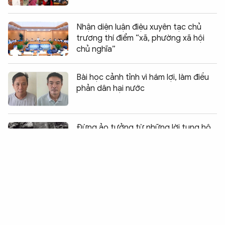
Nhận diện luận điệu xuyên tạc chủ
trương thí điểm “xã, phường xã hội
chủ nghĩa”
Bài học cảnh tỉnh vì hám lợi, làm điều
phản dân hại nước
Chia sẻ:
1
Đừng ảo tưởng từ những lời tung hô
xảo trá
Tự do báo chí không thể đo đếm
bằng những bảng xếp hạng sai trái,
xa rời thực tế