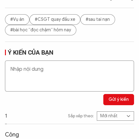
#Vụ án
#CSGT quay đầu xe
#sau tai nạn
#bài học “đọc chậm” hôm nay
Ý KIẾN CỦA BẠN
Gửi ý kiến
1
Sắp xếp theo:
Công