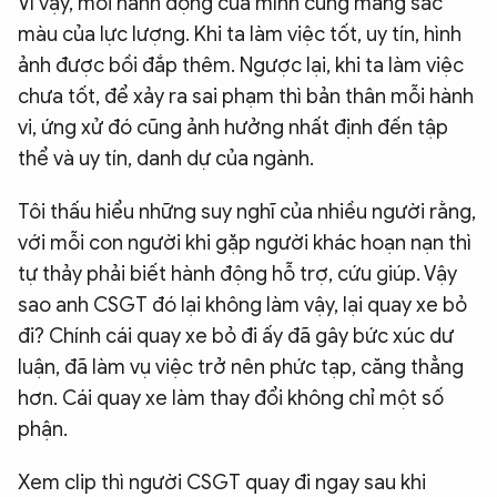
Vì vậy, mỗi hành động của mình cũng mang sắc
màu của lực lượng. Khi ta làm việc tốt, uy tín, hình
ảnh được bồi đắp thêm. Ngược lại, khi ta làm việc
chưa tốt, để xảy ra sai phạm thì bản thân mỗi hành
vi, ứng xử đó cũng ảnh hưởng nhất định đến tập
thể và uy tín, danh dự của ngành.
Tôi thấu hiểu những suy nghĩ của nhiều người rằng,
với mỗi con người khi gặp người khác hoạn nạn thì
tự thảy phải biết hành động hỗ trợ, cứu giúp. Vậy
sao anh CSGT đó lại không làm vậy, lại quay xe bỏ
đi? Chính cái quay xe bỏ đi ấy đã gây bức xúc dư
luận, đã làm vụ việc trở nên phức tạp, căng thẳng
hơn. Cái quay xe làm thay đổi không chỉ một số
phận.
Xem clip thì người CSGT quay đi ngay sau khi