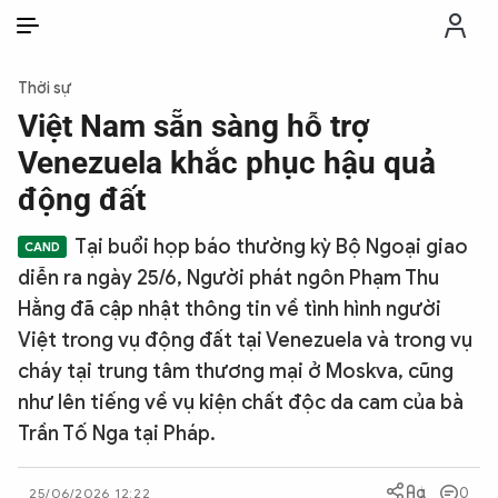
VI
VI
EN
Thời sự
THỜI SỰ
Việt Nam sẵn sàng hỗ trợ
Venezuela khắc phục hậu quả
CHỐNG DIỄN BIẾN HÒA BÌNH
động đất
Tại buổi họp báo thường kỳ Bộ Ngoại giao
CÔNG AN TRONG LÒNG DÂN
diễn ra ngày 25/6, Người phát ngôn Phạm Thu
Hằng đã cập nhật thông tin về tình hình người
XÃ HỘI
Việt trong vụ động đất tại Venezuela và trong vụ
cháy tại trung tâm thương mại ở Moskva, cũng
PHÁP LUẬT
như lên tiếng về vụ kiện chất độc da cam của bà
Trần Tố Nga tại Pháp.
CÔNG NGHỆ
0
25/06/2026 12:22