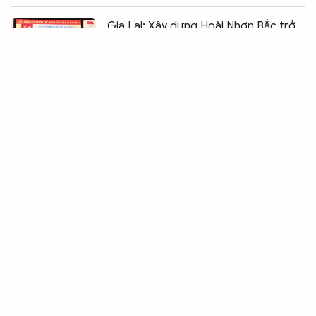
Chia sẻ:
0
Gia Lai: Xây dựng Hoài Nhơn Bắc trở
thành phường kiểu mẫu về xã hội chủ
nghĩa
Đề nghị quy định cụ thể việc sử dụng
AI trong hoạt động xuất bản
Đề xuất nhiều sửa đổi trong pháp luật
về ngân hàng, phòng chống rửa tiền
Đối ngoại địa phương: Từ tư duy kết
nối đến kiến tạo giá trị
Tổng Bí thư, Chủ tịch nước: Cùng xây