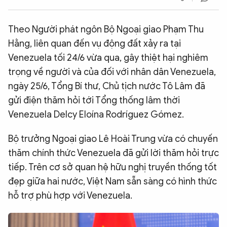
QUỐC TẾ
Theo Người phát ngôn Bộ Ngoại giao Phạm Thu
Hằng, liên quan đến vụ động đất xảy ra tại
VĂN HÓA - THỂ THAO
Venezuela tối 24/6 vừa qua, gây thiệt hại nghiêm
trọng về người và của đối với nhân dân Venezuela,
BẠN ĐỌC & CAND
ngày 25/6, Tổng Bí thư, Chủ tịch nước Tô Lâm đã
gửi điện thăm hỏi tới Tổng thống lâm thời
ĐA PHƯƠNG TIỆN
Venezuela Delcy Eloína Rodríguez Gómez.
eMagazine
Podcast
Bộ trưởng Ngoại giao Lê Hoài Trung vừa có chuyến
Video
Ảnh
thăm chính thức Venezuela đã gửi lời thăm hỏi trực
Infographic
tiếp. Trên cơ sở quan hệ hữu nghị truyền thống tốt
đẹp giữa hai nước, Việt Nam sẵn sàng có hình thức
Chuyên trang
An ninh thế giới
Văn nghệ Công an
Chuyên đề
hỗ trợ phù hợp với Venezuela.