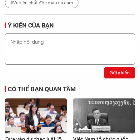
#Vụ kiện chất độc màu da cam
Ý KIẾN CỦA BẠN
Gửi ý kiến
CÓ THỂ BẠN QUAN TÂM
Đưa vào dự thảo luật 15
Việt Nam tổ chức quốc