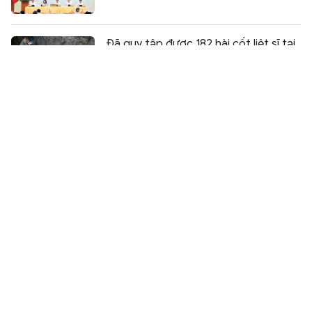
Chia sẻ:
0
Đã quy tập được 182 hài cốt liệt sĩ tại
Công viên Lê Thị Riêng
Quốc hội phê chuẩn bổ nhiệm Bộ
trưởng Bộ Nội vụ Nguyễn Tiến Hải
Báo cáo Quốc hội dự án Luật sửa đổi,
bổ sung một số điều của Luật Trách
nhiệm bồi thường của Nhà nước
Quốc hội xem xét dự án Luật Trách
nhiệm bồi thường của Nhà nước