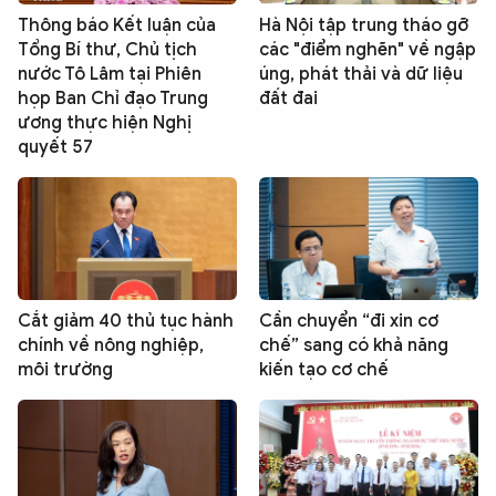
Thông báo Kết luận của
Hà Nội tập trung tháo gỡ
Tổng Bí thư, Chủ tịch
các "điểm nghẽn" về ngập
nước Tô Lâm tại Phiên
úng, phát thải và dữ liệu
họp Ban Chỉ đạo Trung
đất đai
ương thực hiện Nghị
quyết 57
Cắt giảm 40 thủ tục hành
Cần chuyển “đi xin cơ
chính về nông nghiệp,
chế” sang có khả năng
môi trường
kiến tạo cơ chế