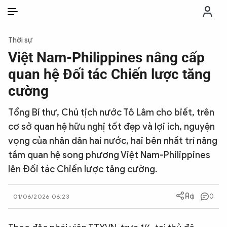
VI
VI
EN
Thời sự
THỜI SỰ
Việt Nam-Philippines nâng cấp
quan hệ Đối tác Chiến lược tăng
CHỐNG DIỄN BIẾN HÒA BÌNH
cường
Tổng Bí thư, Chủ tịch nước Tô Lâm cho biết, trên
CÔNG AN TRONG LÒNG DÂN
cơ sở quan hệ hữu nghị tốt đẹp và lợi ích, nguyện
vọng của nhân dân hai nước, hai bên nhất trí nâng
XÃ HỘI
tầm quan hệ song phương Việt Nam-Philippines
lên Đối tác Chiến lược tăng cường.
PHÁP LUẬT
0
01/06/2026 06:23
CÔNG NGHỆ