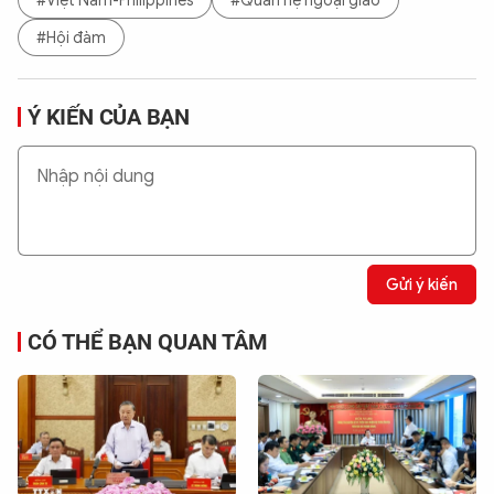
#Việt Nam-Philippines
#Quan hệ ngoại giao
#Hội đàm
Ý KIẾN CỦA BẠN
Gửi ý kiến
CÓ THỂ BẠN QUAN TÂM