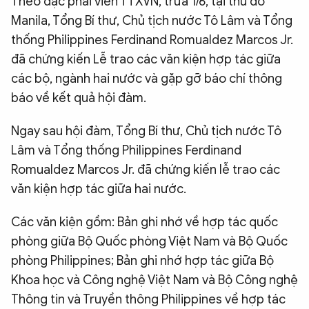
Theo đặc phái viên TTXVN, trưa 1/6, tại thủ đô
QUỐC TẾ
Manila, Tổng Bí thư, Chủ tịch nước Tô Lâm và Tổng
thống Philippines Ferdinand Romualdez Marcos Jr.
đã chứng kiến Lễ trao các văn kiện hợp tác giữa
VĂN HÓA - THỂ THAO
các bộ, ngành hai nước và gặp gỡ báo chí thông
báo về kết quả hội đàm.
BẠN ĐỌC & CAND
Ngay sau hội đàm, Tổng Bí thư, Chủ tịch nước Tô
ĐA PHƯƠNG TIỆN
Lâm và Tổng thống Philippines Ferdinand
Romualdez Marcos Jr. đã chứng kiến lễ trao các
eMagazine
Podcast
văn kiện hợp tác giữa hai nước.
Video
Ảnh
Các văn kiện gồm: Bản ghi nhớ về hợp tác quốc
Infographic
phòng giữa Bộ Quốc phòng Việt Nam và Bộ Quốc
Chuyên trang
An ninh thế giới
Văn nghệ Công an
phòng Philippines; Bản ghi nhớ hợp tác giữa Bộ
Chuyên đề
Khoa học và Công nghệ Việt Nam và Bộ Công nghệ
Thông tin và Truyền thông Philippines về hợp tác