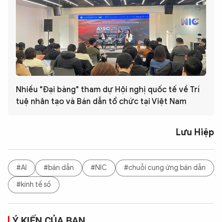
Nhiều "Đại bàng" tham dự Hội nghị quốc tế về Trí
tuệ nhân tạo và Bán dẫn tổ chức tại Việt Nam
Lưu Hiệp
#AI
#bán dẫn
#NIC
#chuỗi cung ứng bán dẫn
#kinh tế số
Ý KIẾN CỦA BẠN