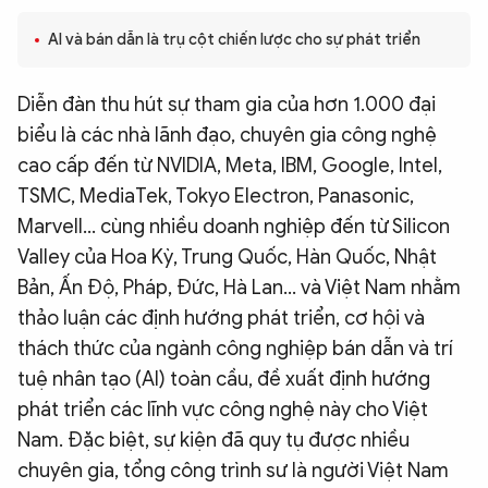
QUỐC TẾ
AI và bán dẫn là trụ cột chiến lược cho sự phát triển
VĂN HÓA - THỂ THAO
Diễn đàn thu hút sự tham gia của hơn 1.000 đại
biểu là các nhà lãnh đạo, chuyên gia công nghệ
BẠN ĐỌC & CAND
cao cấp đến từ NVIDIA, Meta, IBM, Google, Intel,
TSMC, MediaTek, Tokyo Electron, Panasonic,
Marvell… cùng nhiều doanh nghiệp đến từ Silicon
ĐA PHƯƠNG TIỆN
Valley của Hoa Kỳ, Trung Quốc, Hàn Quốc, Nhật
eMagazine
Podcast
Bản, Ấn Độ, Pháp, Đức, Hà Lan… và Việt Nam nhằm
Video
Ảnh
thảo luận các định hướng phát triển, cơ hội và
thách thức của ngành công nghiệp bán dẫn và trí
Infographic
tuệ nhân tạo (AI) toàn cầu, đề xuất định hướng
Chuyên trang
An ninh thế giới
Văn nghệ Công an
phát triển các lĩnh vực công nghệ này cho Việt
Chuyên đề
Nam. Đặc biệt, sự kiện đã quy tụ được nhiều
chuyên gia, tổng công trình sư là người Việt Nam