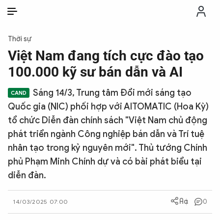
VI
VI
EN
Thời sự
THỜI SỰ
Việt Nam đang tích cực đào tạo
100.000 kỹ sư bán dẫn và AI
CHỐNG DIỄN BIẾN HÒA BÌNH
Sáng 14/3, Trung tâm Đổi mới sáng tạo
Quốc gia (NIC) phối hợp với AITOMATIC (Hoa Kỳ)
CÔNG AN TRONG LÒNG DÂN
tổ chức Diễn đàn chính sách "Việt Nam chủ động
phát triển ngành Công nghiệp bán dẫn và Trí tuệ
XÃ HỘI
nhân tạo trong kỷ nguyên mới". Thủ tướng Chính
phủ Phạm Minh Chính dự và có bài phát biểu tại
PHÁP LUẬT
diễn đàn.
CÔNG NGHỆ
0
14/03/2025 07:00