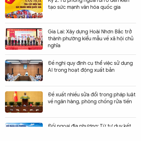
Kỳ 2: Từ phòng ngừa rủi ro đến kiến
tạo sức mạnh văn hóa quốc gia
Gia Lai: Xây dựng Hoài Nhơn Bắc trở
thành phường kiểu mẫu về xã hội chủ
nghĩa
Đề nghị quy định cụ thể việc sử dụng
AI trong hoạt động xuất bản
Đề xuất nhiều sửa đổi trong pháp luật
về ngân hàng, phòng chống rửa tiền
Chia sẻ:
0
Đối ngoại địa phương: Từ tư duy kết
nối đến kiến tạo giá trị