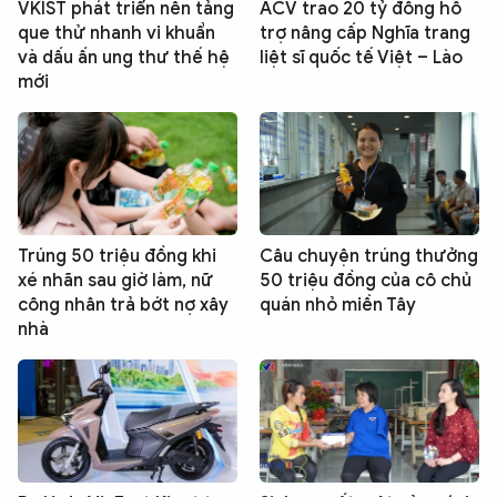
VKIST phát triển nền tảng
ACV trao 20 tỷ đồng hỗ
que thử nhanh vi khuẩn
trợ nâng cấp Nghĩa trang
và dấu ấn ung thư thế hệ
liệt sĩ quốc tế Việt – Lào
mới
Trúng 50 triệu đồng khi
Câu chuyện trúng thưởng
xé nhãn sau giờ làm, nữ
50 triệu đồng của cô chủ
công nhân trả bớt nợ xây
quán nhỏ miền Tây
nhà