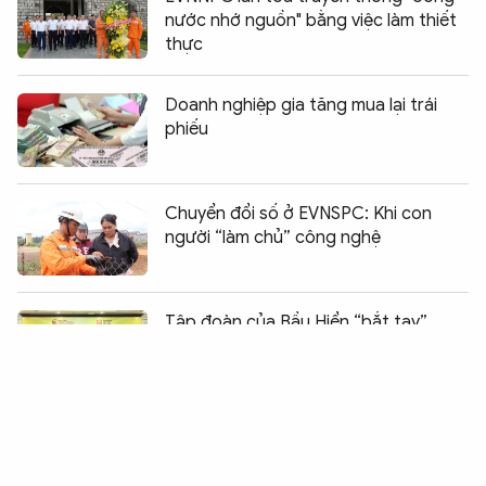
nước nhớ nguồn" bằng việc làm thiết
thực
Doanh nghiệp gia tăng mua lại trái
phiếu
Chuyển đổi số ở EVNSPC: Khi con
người “làm chủ” công nghệ
Chia sẻ:
0
Tập đoàn của Bầu Hiển “bắt tay”
VDB, mở rộng kênh vốn cho danh mục
dự án chiến lược
Genfarma đạt chứng chỉ GMP, hiện
thực hóa mục tiêu công nghệ sinh
học