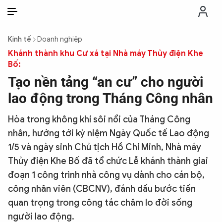
VI
VI
EN
Kinh tế
Doanh nghiệp
THỜI SỰ
Khánh thành khu Cư xá tại Nhà máy Thủy điện Khe
Bố:
Tạo nền tảng “an cư” cho người
CHỐNG DIỄN BIẾN HÒA BÌNH
lao động trong Tháng Công nhân
CÔNG AN TRONG LÒNG DÂN
Hòa trong không khí sôi nổi của Tháng Công
nhân, hướng tới kỷ niệm Ngày Quốc tế Lao động
XÃ HỘI
1/5 và ngày sinh Chủ tịch Hồ Chí Minh, Nhà máy
Thủy điện Khe Bố đã tổ chức Lễ khánh thành giai
PHÁP LUẬT
đoạn 1 công trình nhà công vụ dành cho cán bộ,
công nhân viên (CBCNV), đánh dấu bước tiến
quan trọng trong công tác chăm lo đời sống
CÔNG NGHỆ
người lao động.