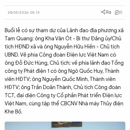
QUỐC TẾ
0
28/05/2026 05:13
VĂN HÓA - THỂ THAO
Buổi lễ có sự tham dự của Lãnh đạo địa phương xã
Tam Quang: ông Kha Văn Ót - Bí thư Đảng ủy/Chủ
BẠN ĐỌC & CAND
tịch HĐND xã và ông Nguyễn Hữu Hiến - Chủ tịch
UBND. Về phía Công đoàn Điện lực Việt Nam có
ĐA PHƯƠNG TIỆN
ông Đỗ Đức Hùng, Chủ tịch; về phía lãnh đạo Tổng
công ty Phát điện 1 có ông Ngô Quốc Huy, Thành
eMagazine
Podcast
viên HĐTV; ông Nguyễn Quốc Minh, Thành viên
Video
Ảnh
HĐTV; ông Trần Doãn Thành, Chủ tịch Công đoàn
Infographic
TCT, đại diện Công ty Cổ phần Phát triển Điện lực
Việt Nam, cùng tập thể CBCNV Nhà máy Thủy điện
Chuyên trang
An ninh thế giới
Văn nghệ Công an
Chuyên đề
Khe Bố.