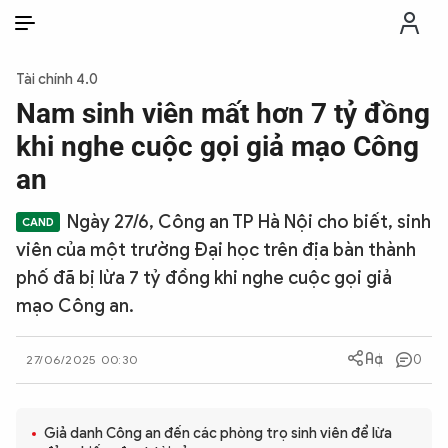
VI
VI
EN
Tài chính 4.0
THỜI SỰ
Nam sinh viên mất hơn 7 tỷ đồng
khi nghe cuộc gọi giả mạo Công
CHỐNG DIỄN BIẾN HÒA BÌNH
an
Ngày 27/6, Công an TP Hà Nội cho biết, sinh
CÔNG AN TRONG LÒNG DÂN
viên của một trường Đại học trên địa bàn thành
phố đã bị lừa 7 tỷ đồng khi nghe cuộc gọi giả
XÃ HỘI
mạo Công an.
PHÁP LUẬT
0
27/06/2025 00:30
CÔNG NGHỆ
Giả danh Công an đến các phòng trọ sinh viên để lừa