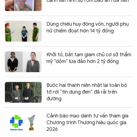
cảnh sát hình sự rởm báo án rửa tiền
Dùng chiêu huy động vốn, người phụ
nữ chiếm đoạt hơn 14 tỷ đồng
Khởi tố, bắt tạm giam chủ cơ sở thẩm
mỹ “dỏm” lừa đảo hơn 2 tỷ đồng
Buộc hai thanh niên nhặt lại toàn bộ
tờ rơi “tín dụng đen” đã rải trên
đường
Cảnh báo mạo danh tư vấn tham gia
Chương trình Thương hiệu quốc gia
2026