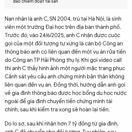
đảo chiếm đoạt tài sản
QUỐC TẾ
Nạn nhân là anh C, SN 2004, trú tại Hà Nội, là sinh
VĂN HÓA - THỂ THAO
viên một trường Đại học trên địa bàn thành phố.
Trước đó, vào 24/6/2025, anh C nhận được cuộc
gọi của một đối tượng tự xưng là cán bộ Công an
BẠN ĐỌC & CAND
thông báo anh có liên quan đến một vụ án rửa tiền
do Công an TP Hải Phòng thụ lý. Khi gọi video call
ĐA PHƯƠNG TIỆN
thì anh C thấy hình ảnh một người mặc trang phục
eMagazine
Podcast
Cảnh sát yêu cầu anh chứng minh bản thân không
Video
Ảnh
liên quan đến vụ án. Đồng thời, hướng dẫn anh gọi
về gia đình thông báo được học bổng du học nước
Infographic
ngoài để gia đình chuyển tiền chứng minh tài
Chuyên trang
An ninh thế giới
Văn nghệ Công an
chính, sau khi kiểm tra xong sẽ hoàn lại tiền.
Chuyên đề
Do lo sợ, sau khi nhận hơn 7 tỷ đồng từ gia đình,