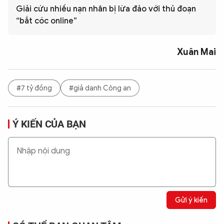
Giải cứu nhiều nạn nhân bị lừa đảo với thủ đoạn
“bắt cóc online”
Xuân Mai
#7 tỷ đồng
#giả danh Công an
Ý KIẾN CỦA BẠN
Gửi ý kiến