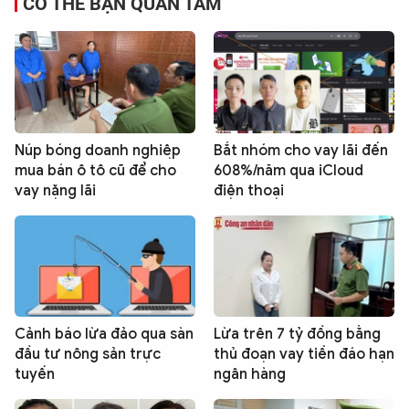
CÓ THỂ BẠN QUAN TÂM
Núp bóng doanh nghiệp
Bắt nhóm cho vay lãi đến
mua bán ô tô cũ để cho
608%/năm qua iCloud
vay nặng lãi
điện thoại
Cảnh báo lừa đảo qua sàn
Lừa trên 7 tỷ đồng bằng
đầu tư nông sản trực
thủ đoạn vay tiền đáo hạn
tuyến
ngân hàng