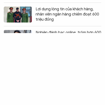
Lợi dụng lòng tin của khách hàng,
nhân viên ngân hàng chiếm đoạt 600
triệu đồng
Chia sẻ:
0
Nghiện đánh bạc online, trộm hơn 600
triệu đồng của chủ
2 đối tượng thu lời bất chính bằng
hình thức cho học sinh vay lãi nặng
Bóc gỡ 4 ổ nhóm cho vay lãi nặng thu
lời bất chính gần 40 tỷ đồng
Khởi tố 13 đối tượng lừa đảo hàng